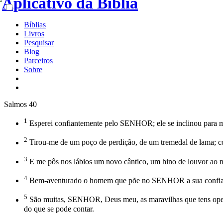
Bíblias
Livros
Pesquisar
Blog
Parceiros
Sobre
Salmos 40
1
Esperei confiantemente pelo SENHOR; ele se inclinou para m
2
Tirou-me de um poço de perdição, de um tremedal de lama; c
3
E me pôs nos lábios um novo cântico, um hino de louvor ao 
4
Bem-aventurado o homem que põe no SENHOR a sua confiança 
5
São muitas, SENHOR, Deus meu, as maravilhas que tens operad
do que se pode contar.