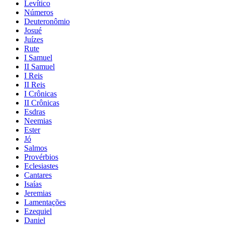
Levítico
Números
Deuteronômio
Josué
Juízes
Rute
I Samuel
II Samuel
I Reis
II Reis
I Crônicas
II Crônicas
Esdras
Neemias
Ester
Jó
Salmos
Provérbios
Eclesiastes
Cantares
Isaías
Jeremias
Lamentações
Ezequiel
Daniel