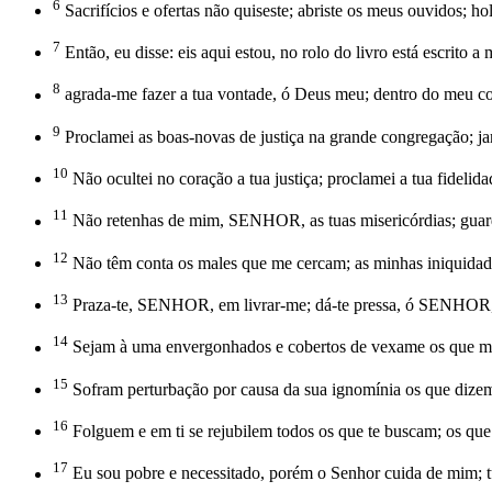
6
Sacrifícios e ofertas não quiseste; abriste os meus ouvidos; ho
7
Então, eu disse: eis aqui estou, no rolo do livro está escrito a 
8
agrada-me fazer a tua vontade, ó Deus meu; dentro do meu cora
9
Proclamei as boas-novas de justiça na grande congregação; ja
10
Não ocultei no coração a tua justiça; proclamei a tua fidelid
11
Não retenhas de mim, SENHOR, as tuas misericórdias; guard
12
Não têm conta os males que me cercam; as minhas iniquidade
13
Praza-te, SENHOR, em livrar-me; dá-te pressa, ó SENHOR,
14
Sejam à uma envergonhados e cobertos de vexame os que me
15
Sofram perturbação por causa da sua ignomínia os que dizem
16
Folguem e em ti se rejubilem todos os que te buscam; os 
17
Eu sou pobre e necessitado, porém o Senhor cuida de mim; t