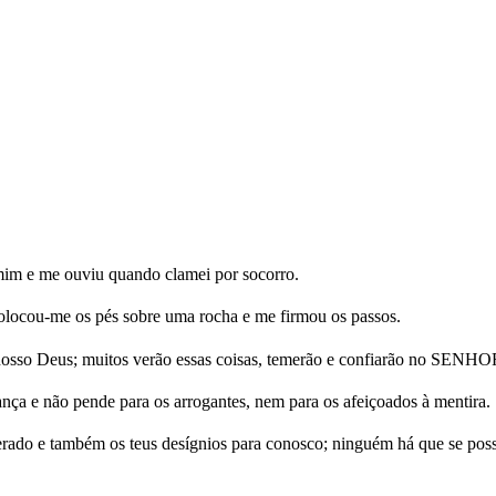
im e me ouviu quando clamei por socorro.
olocou-me os pés sobre uma rocha e me firmou os passos.
nosso Deus; muitos verão essas coisas, temerão e confiarão no SENHO
e não pende para os arrogantes, nem para os afeiçoados à mentira.
o e também os teus desígnios para conosco; ninguém há que se possa ig