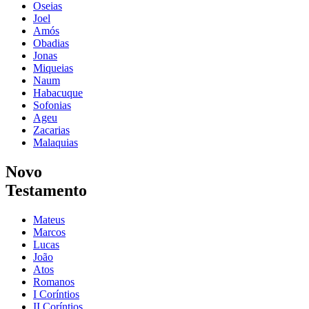
Oseias
Joel
Amós
Obadias
Jonas
Miqueias
Naum
Habacuque
Sofonias
Ageu
Zacarias
Malaquias
Novo
Testamento
Mateus
Marcos
Lucas
João
Atos
Romanos
I Coríntios
II Coríntios