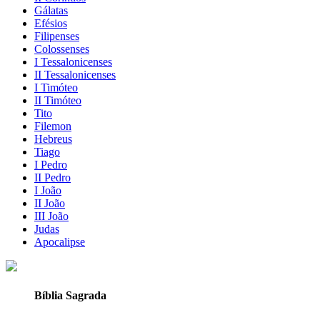
Gálatas
Efésios
Filipenses
Colossenses
I Tessalonicenses
II Tessalonicenses
I Timóteo
II Timóteo
Tito
Filemon
Hebreus
Tiago
I Pedro
II Pedro
I João
II João
III João
Judas
Apocalipse
Bíblia Sagrada