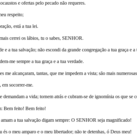
locaustos e ofertas pelo pecado não requeres.
meu respeito;
ção, está a tua lei.
mais cerrei os lábios, tu o sabes, SENHOR.
ade e a tua salvação; não escondi da grande congregação a tua graça e a 
em-me sempre a tua graça e a tua verdade.
s me alcançaram, tantas, que me impedem a vista; são mais numerosas 
 em socorrer-me.
 demandam a vida; tornem atrás e cubram-se de ignomínia os que se
: Bem feito! Bem feito!
que amam a tua salvação digam sempre: O SENHOR seja magnificado!
u és o meu amparo e o meu libertador; não te detenhas, ó Deus meu!