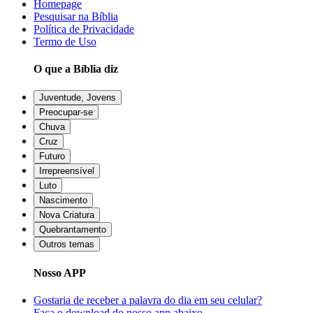
Homepage
Pesquisar na Bíblia
Política de Privacidade
Termo de Uso
O que a Bíblia diz
Juventude, Jovens
Preocupar-se
Chuva
Cruz
Futuro
Irrepreensível
Luto
Nascimento
Nova Criatura
Quebrantamento
Outros temas
Nosso APP
Gostaria de receber a palavra do dia em seu celular?
Faça o download do nosso app abaixo