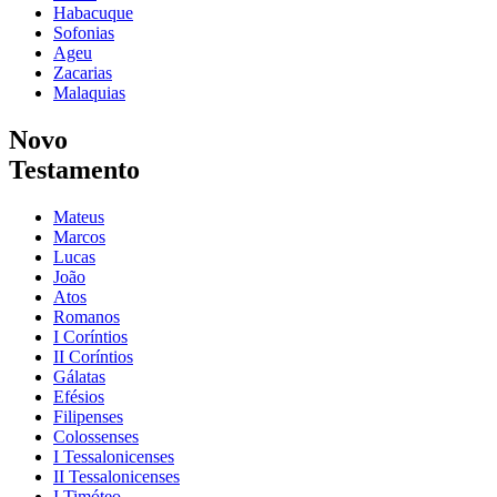
Habacuque
Sofonias
Ageu
Zacarias
Malaquias
Novo
Testamento
Mateus
Marcos
Lucas
João
Atos
Romanos
I Coríntios
II Coríntios
Gálatas
Efésios
Filipenses
Colossenses
I Tessalonicenses
II Tessalonicenses
I Timóteo