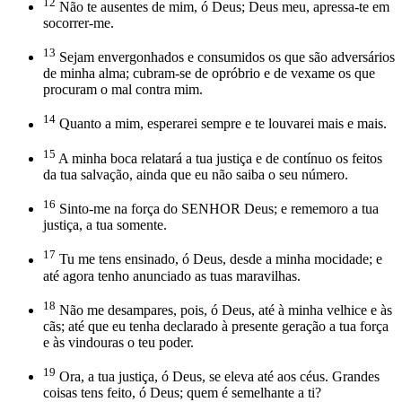
12
Não te ausentes de mim, ó Deus; Deus meu, apressa-te em
socorrer-me.
13
Sejam envergonhados e consumidos os que são adversários
de minha alma; cubram-se de opróbrio e de vexame os que
procuram o mal contra mim.
14
Quanto a mim, esperarei sempre e te louvarei mais e mais.
15
A minha boca relatará a tua justiça e de contínuo os feitos
da tua salvação, ainda que eu não saiba o seu número.
16
Sinto-me na força do SENHOR Deus; e rememoro a tua
justiça, a tua somente.
17
Tu me tens ensinado, ó Deus, desde a minha mocidade; e
até agora tenho anunciado as tuas maravilhas.
18
Não me desampares, pois, ó Deus, até à minha velhice e às
cãs; até que eu tenha declarado à presente geração a tua força
e às vindouras o teu poder.
19
Ora, a tua justiça, ó Deus, se eleva até aos céus. Grandes
coisas tens feito, ó Deus; quem é semelhante a ti?