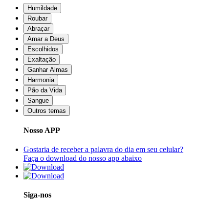
Humildade
Roubar
Abraçar
Amar a Deus
Escolhidos
Exaltação
Ganhar Almas
Harmonia
Pão da Vida
Sangue
Outros temas
Nosso APP
Gostaria de receber a palavra do dia em seu celular?
Faça o download do nosso app abaixo
Siga-nos