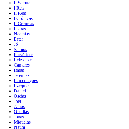
II Samuel
I Reis
II Reis
I Crônicas
II Crônicas
Esdras
Neemias
Ester
Jó
Salmos
Provérbios
Eclesiastes
Cantares
Isaías
Jeremias
Lamentações
Ezequiel
Daniel
Oseias
Joel
Amós
Obadias
Jonas
Miqueias
Naum