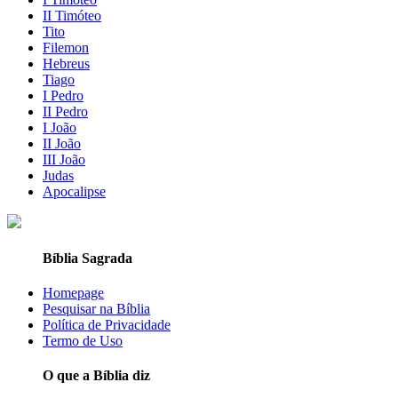
II Timóteo
Tito
Filemon
Hebreus
Tiago
I Pedro
II Pedro
I João
II João
III João
Judas
Apocalipse
Bíblia Sagrada
Homepage
Pesquisar na Bíblia
Política de Privacidade
Termo de Uso
O que a Bíblia diz