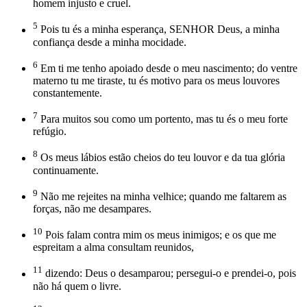
homem injusto e cruel.
5
Pois tu és a minha esperança, SENHOR Deus, a minha
confiança desde a minha mocidade.
6
Em ti me tenho apoiado desde o meu nascimento; do ventre
materno tu me tiraste, tu és motivo para os meus louvores
constantemente.
7
Para muitos sou como um portento, mas tu és o meu forte
refúgio.
8
Os meus lábios estão cheios do teu louvor e da tua glória
continuamente.
9
Não me rejeites na minha velhice; quando me faltarem as
forças, não me desampares.
10
Pois falam contra mim os meus inimigos; e os que me
espreitam a alma consultam reunidos,
11
dizendo: Deus o desamparou; persegui-o e prendei-o, pois
não há quem o livre.