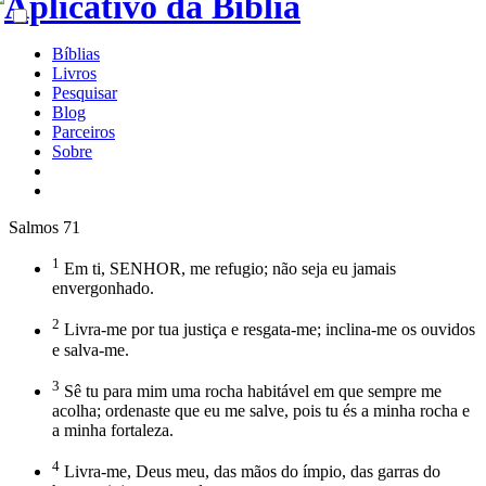
Bíblias
Livros
Pesquisar
Blog
Parceiros
Sobre
Salmos 71
1
Em ti, SENHOR, me refugio; não seja eu jamais
envergonhado.
2
Livra-me por tua justiça e resgata-me; inclina-me os ouvidos
e salva-me.
3
Sê tu para mim uma rocha habitável em que sempre me
acolha; ordenaste que eu me salve, pois tu és a minha rocha e
a minha fortaleza.
4
Livra-me, Deus meu, das mãos do ímpio, das garras do