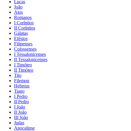
Lucas
João
Atos
Romanos
I Coríntios
II Coríntios
Gálatas
Efésios
Filipenses
Colossenses
I Tessalonicenses
II Tessalonicenses
I Timóteo
II Timóteo
Tito
Filemon
Hebreus
Tiago
I Pedro
II Pedro
I João
II João
III João
Judas
Apocalipse