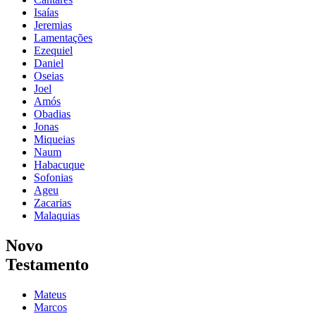
Isaías
Jeremias
Lamentações
Ezequiel
Daniel
Oseias
Joel
Amós
Obadias
Jonas
Miqueias
Naum
Habacuque
Sofonias
Ageu
Zacarias
Malaquias
Novo
Testamento
Mateus
Marcos