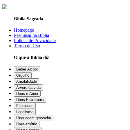
Bíblia Sagrada
Homepage
Pesquisar na Bíblia
Política de Privacidade
Termo de Uso
O que a Bíblia diz
Beber Álcool
Orgulho
Amabilidade
Árvore da vida
Deus é Amor
Dons Espirituais
Felicidade
Legalismo
Linguagem grosseira
Livre-arbítrio