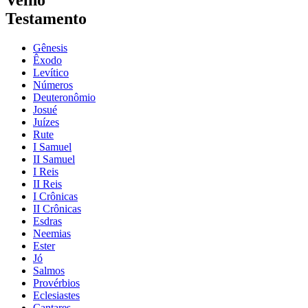
Velho
Testamento
Gênesis
Êxodo
Levítico
Números
Deuteronômio
Josué
Juízes
Rute
I Samuel
II Samuel
I Reis
II Reis
I Crônicas
II Crônicas
Esdras
Neemias
Ester
Jó
Salmos
Provérbios
Eclesiastes
Cantares