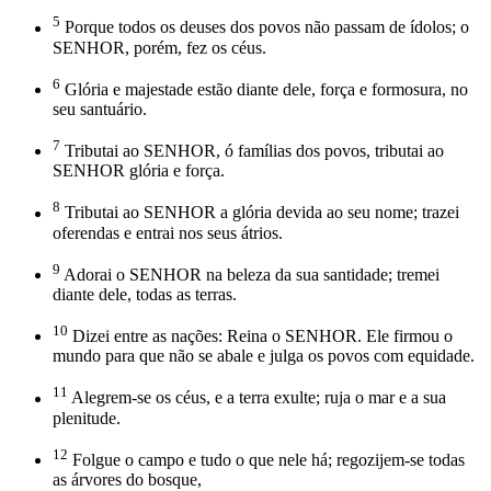
5
Porque todos os deuses dos povos não passam de ídolos; o
SENHOR, porém, fez os céus.
6
Glória e majestade estão diante dele, força e formosura, no
seu santuário.
7
Tributai ao SENHOR, ó famílias dos povos, tributai ao
SENHOR glória e força.
8
Tributai ao SENHOR a glória devida ao seu nome; trazei
oferendas e entrai nos seus átrios.
9
Adorai o SENHOR na beleza da sua santidade; tremei
diante dele, todas as terras.
10
Dizei entre as nações: Reina o SENHOR. Ele firmou o
mundo para que não se abale e julga os povos com equidade.
11
Alegrem-se os céus, e a terra exulte; ruja o mar e a sua
plenitude.
12
Folgue o campo e tudo o que nele há; regozijem-se todas
as árvores do bosque,