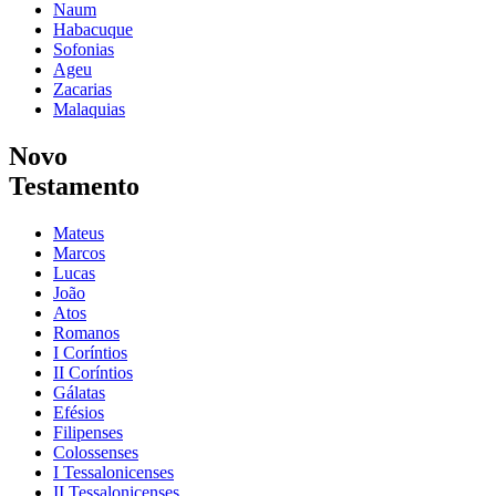
Naum
Habacuque
Sofonias
Ageu
Zacarias
Malaquias
Novo
Testamento
Mateus
Marcos
Lucas
João
Atos
Romanos
I Coríntios
II Coríntios
Gálatas
Efésios
Filipenses
Colossenses
I Tessalonicenses
II Tessalonicenses