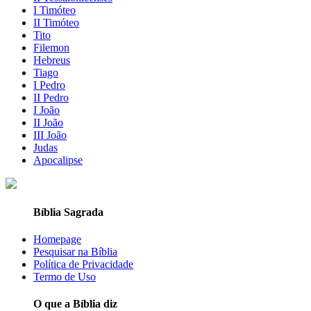
I Timóteo
II Timóteo
Tito
Filemon
Hebreus
Tiago
I Pedro
II Pedro
I João
II João
III João
Judas
Apocalipse
Bíblia Sagrada
Homepage
Pesquisar na Bíblia
Política de Privacidade
Termo de Uso
O que a Bíblia diz