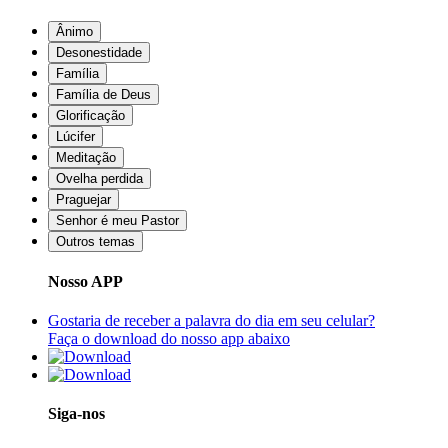
Ânimo
Desonestidade
Família
Família de Deus
Glorificação
Lúcifer
Meditação
Ovelha perdida
Praguejar
Senhor é meu Pastor
Outros temas
Nosso APP
Gostaria de receber a palavra do dia em seu celular?
Faça o download do nosso app abaixo
Siga-nos