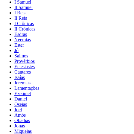
I Samuel
II Samuel
I Reis
II Reis
I Crônicas
II Crônicas
Esdras
Neemias
Ester
Jó
Salmos
Provérbios
Eclesiastes
Cantares
Isaías
Jeremias
Lamentações
Ezequiel
Daniel
Oseias
Joel
Amós
Obadias
Jonas
Miqueias