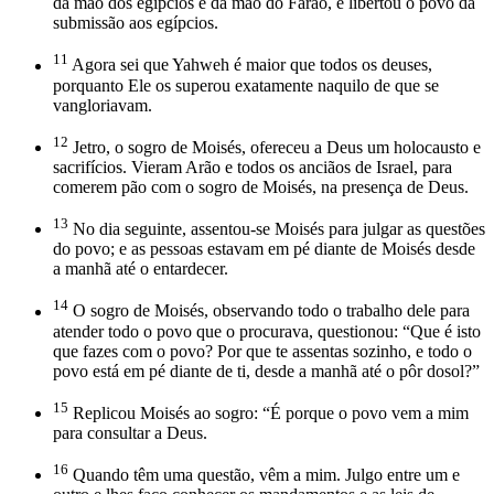
da mão dos egípcios e da mão do Faraó, e libertou o povo da
submissão aos egípcios.
11
Agora sei que Yahweh é maior que todos os deuses,
porquanto Ele os superou exatamente naquilo de que se
vangloriavam.
12
Jetro, o sogro de Moisés, ofereceu a Deus um holocausto e
sacrifícios. Vieram Arão e todos os anciãos de Israel, para
comerem pão com o sogro de Moisés, na presença de Deus.
13
No dia seguinte, assentou-se Moisés para julgar as questões
do povo; e as pessoas estavam em pé diante de Moisés desde
a manhã até o entardecer.
14
O sogro de Moisés, observando todo o trabalho dele para
atender todo o povo que o procurava, questionou: “Que é isto
que fazes com o povo? Por que te assentas sozinho, e todo o
povo está em pé diante de ti, desde a manhã até o pôr dosol?”
15
Replicou Moisés ao sogro: “É porque o povo vem a mim
para consultar a Deus.
16
Quando têm uma questão, vêm a mim. Julgo entre um e