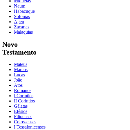
Miqueias
Naum
Habacuque
Sofonias
Ageu
Zacarias
Malaquias
Novo
Testamento
Mateus
Marcos
Lucas
João
Atos
Romanos
I Coríntios
II Coríntios
Gálatas
Efésios
Filipenses
Colossenses
I Tessalonicenses