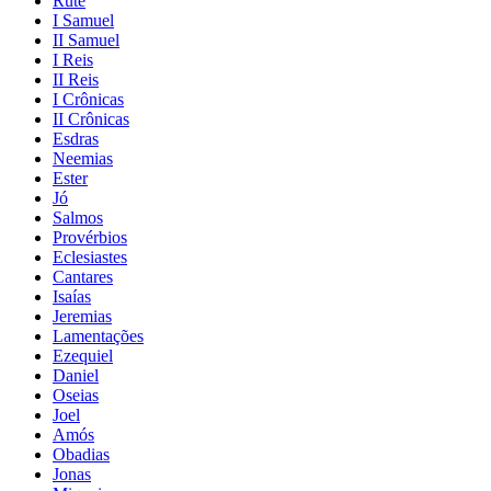
Rute
I Samuel
II Samuel
I Reis
II Reis
I Crônicas
II Crônicas
Esdras
Neemias
Ester
Jó
Salmos
Provérbios
Eclesiastes
Cantares
Isaías
Jeremias
Lamentações
Ezequiel
Daniel
Oseias
Joel
Amós
Obadias
Jonas