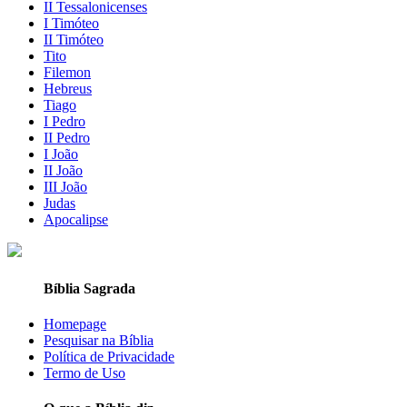
II Tessalonicenses
I Timóteo
II Timóteo
Tito
Filemon
Hebreus
Tiago
I Pedro
II Pedro
I João
II João
III João
Judas
Apocalipse
Bíblia Sagrada
Homepage
Pesquisar na Bíblia
Política de Privacidade
Termo de Uso