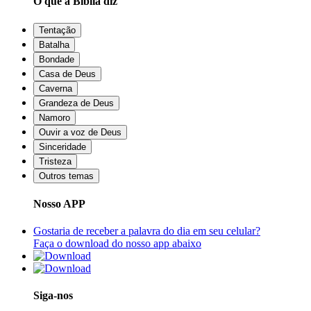
O que a Bíblia diz
Tentação
Batalha
Bondade
Casa de Deus
Caverna
Grandeza de Deus
Namoro
Ouvir a voz de Deus
Sinceridade
Tristeza
Outros temas
Nosso APP
Gostaria de receber a palavra do dia em seu celular?
Faça o download do nosso app abaixo
Siga-nos