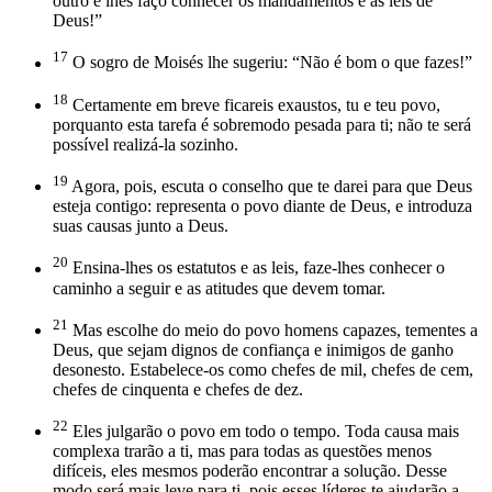
outro e lhes faço conhecer os mandamentos e as leis de
Deus!”
17
O sogro de Moisés lhe sugeriu: “Não é bom o que fazes!”
18
Certamente em breve ficareis exaustos, tu e teu povo,
porquanto esta tarefa é sobremodo pesada para ti; não te será
possível realizá-la sozinho.
19
Agora, pois, escuta o conselho que te darei para que Deus
esteja contigo: representa o povo diante de Deus, e introduza
suas causas junto a Deus.
20
Ensina-lhes os estatutos e as leis, faze-lhes conhecer o
caminho a seguir e as atitudes que devem tomar.
21
Mas escolhe do meio do povo homens capazes, tementes a
Deus, que sejam dignos de confiança e inimigos de ganho
desonesto. Estabelece-os como chefes de mil, chefes de cem,
chefes de cinquenta e chefes de dez.
22
Eles julgarão o povo em todo o tempo. Toda causa mais
complexa trarão a ti, mas para todas as questões menos
difíceis, eles mesmos poderão encontrar a solução. Desse
modo será mais leve para ti, pois esses líderes te ajudarão a