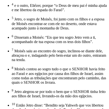
4
e o outro, Eliézer, porque “o Deus de meu pai é minha ajuda
e me libertou da espada do Faraó”.
5
Jetro, o sogro de Moisés, foi junto com os filhos e a esposa
de Moisés encontrar-se com ele no deserto, onde estava
acampado junto à montanha de Deus.
6
Disseram a Moisés: “Eis que teu sogro Jetro vem a ti,
acompanhado de tua esposa com os teus dois filhos”.
7
Moisés saiu ao encontro do sogro, inclinou-se diante dele,
abraçou-o e, indagando pelo bem-estar um do outro, entraram
na tenda.
8
Moisés contou ao sogro tudo o que o SENHOR havia feito
ao Faraó e aos egípcios por causa dos filhos de Israel, assim
como todas as tribulações que encontraram pelo caminho, das
quais o SENHOR os livrara.
9
Jetro alegrou-se por todo o bem que o SENHOR tinha feito
aos filhos de Israel, livrando-os da mão dos egípcios.
10
Então Jetro disse: “Bendito seja Yahweh que vos libertou