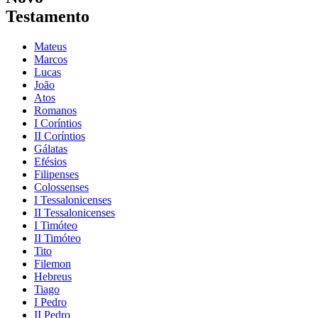
Testamento
Mateus
Marcos
Lucas
João
Atos
Romanos
I Coríntios
II Coríntios
Gálatas
Efésios
Filipenses
Colossenses
I Tessalonicenses
II Tessalonicenses
I Timóteo
II Timóteo
Tito
Filemon
Hebreus
Tiago
I Pedro
II Pedro