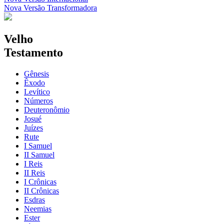
Nova Versão Transformadora
Velho
Testamento
Gênesis
Êxodo
Levítico
Números
Deuteronômio
Josué
Juízes
Rute
I Samuel
II Samuel
I Reis
II Reis
I Crônicas
II Crônicas
Esdras
Neemias
Ester