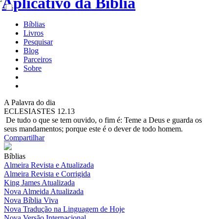
Bíblias
Livros
Pesquisar
Blog
Parceiros
Sobre
A
Palavra do dia
ECLESIASTES 12.13
De tudo o que se tem ouvido, o fim é: Teme a Deus e guarda os
seus mandamentos; porque este é o dever de todo homem.
Compartilhar
Bíblias
Almeira Revista e Atualizada
Almeira Revista e Corrigida
King James Atualizada
Nova Almeida Atualizada
Nova Bíblia Viva
Nova Tradução na Linguagem de Hoje
Nova Versão Internacional