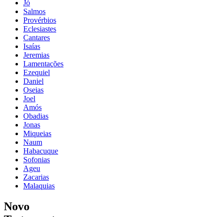
Jó
Salmos
Provérbios
Eclesiastes
Cantares
Isaías
Jeremias
Lamentações
Ezequiel
Daniel
Oseias
Joel
Amós
Obadias
Jonas
Miqueias
Naum
Habacuque
Sofonias
Ageu
Zacarias
Malaquias
Novo