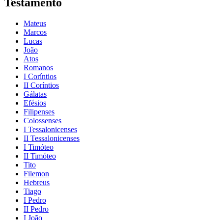
Testamento
Mateus
Marcos
Lucas
João
Atos
Romanos
I Coríntios
II Coríntios
Gálatas
Efésios
Filipenses
Colossenses
I Tessalonicenses
II Tessalonicenses
I Timóteo
II Timóteo
Tito
Filemon
Hebreus
Tiago
I Pedro
II Pedro
I João