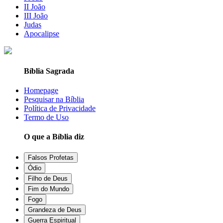
II João
III João
Judas
Apocalipse
Bíblia Sagrada
Homepage
Pesquisar na Bíblia
Política de Privacidade
Termo de Uso
O que a Bíblia diz
Falsos Profetas
Ódio
Filho de Deus
Fim do Mundo
Fogo
Grandeza de Deus
Guerra Espiritual