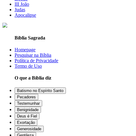
III João
Judas
Apocalipse
Bíblia Sagrada
Homepage
Pesquisar na Bíblia
Política de Privacidade
Termo de Uso
O que a Bíblia diz
Batismo no Espírito Santo
Pecadores
Testemunhar
Benignidade
Deus é Fiel
Exortação
Generosidade
Gentileza