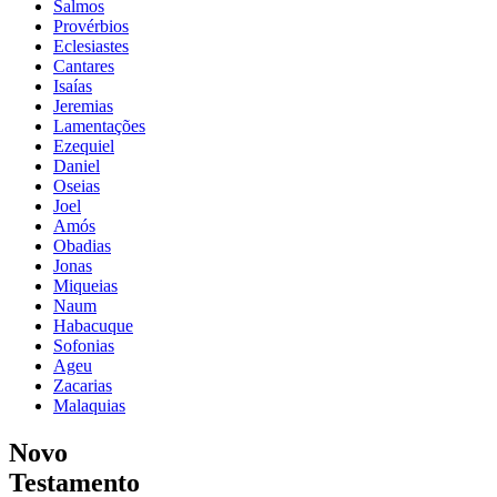
Salmos
Provérbios
Eclesiastes
Cantares
Isaías
Jeremias
Lamentações
Ezequiel
Daniel
Oseias
Joel
Amós
Obadias
Jonas
Miqueias
Naum
Habacuque
Sofonias
Ageu
Zacarias
Malaquias
Novo
Testamento