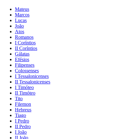
Mateus
Marcos
Lucas
João
Atos
Romanos
I Coríntios
II Coríntios
Gálatas
Efésios
Filipenses
Colossenses
I Tessalonicenses
II Tessalonicenses
I Timóteo
II Timóteo
Tito
Filemon
Hebreus
Tiago
I Pedro
II Pedro
I João
II João