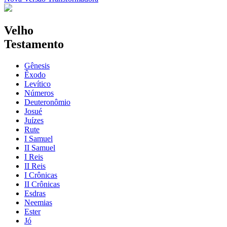
Velho
Testamento
Gênesis
Êxodo
Levítico
Números
Deuteronômio
Josué
Juízes
Rute
I Samuel
II Samuel
I Reis
II Reis
I Crônicas
II Crônicas
Esdras
Neemias
Ester
Jó