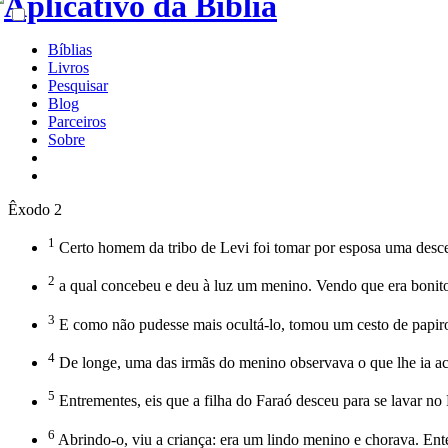
Bíblias
Livros
Pesquisar
Blog
Parceiros
Sobre
Êxodo 2
1
Certo homem da tribo de Levi foi tomar por esposa uma desc
2
a qual concebeu e deu à luz um menino. Vendo que era bonito
3
E como não pudesse mais ocultá-lo, tomou um cesto de papiro, 
4
De longe, uma das irmãs do menino observava o que lhe ia ac
5
Entrementes, eis que a filha do Faraó desceu para se lavar no
6
Abrindo-o, viu a criança: era um lindo menino e chorava. Ente