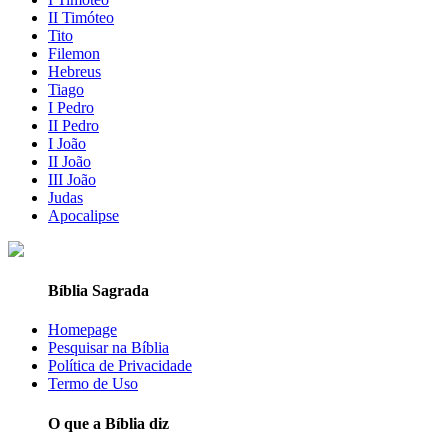
II Timóteo
Tito
Filemon
Hebreus
Tiago
I Pedro
II Pedro
I João
II João
III João
Judas
Apocalipse
Bíblia Sagrada
Homepage
Pesquisar na Bíblia
Política de Privacidade
Termo de Uso
O que a Bíblia diz