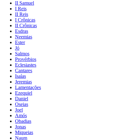
II Samuel
I Reis
II Reis
I Crônicas
II Crônicas
Esdras
Neemias
Ester
Jó
Salmos
Provérbios
Eclesiastes
Cantares
Isaías
Jeremias
Lamentações
Ezequiel
Daniel
Oseias
Joel
Amós
Obadias
Jonas
Miqueias
Naum