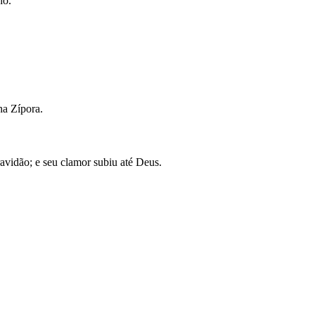
ho.
ha Zípora.
avidão; e seu clamor subiu até Deus.