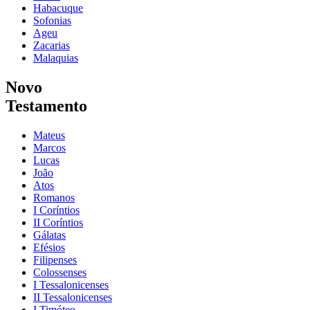
Habacuque
Sofonias
Ageu
Zacarias
Malaquias
Novo
Testamento
Mateus
Marcos
Lucas
João
Atos
Romanos
I Coríntios
II Coríntios
Gálatas
Efésios
Filipenses
Colossenses
I Tessalonicenses
II Tessalonicenses
I Timóteo