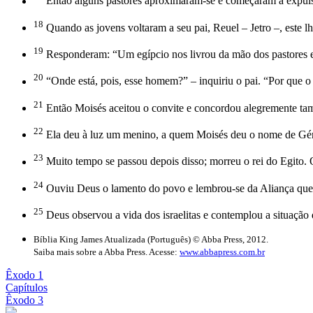
Então alguns pastores aproximaram-se e começaram a expulsá-
18
Quando as jovens voltaram a seu pai, Reuel – Jetro –, este l
19
Responderam: “Um egípcio nos livrou da mão dos pastores e,
20
“Onde está, pois, esse homem?” – inquiriu o pai. “Por que 
21
Então Moisés aceitou o convite e concordou alegremente tam
22
Ela deu à luz um menino, a quem Moisés deu o nome de Gérso
23
Muito tempo se passou depois disso; morreu o rei do Egito. 
24
Ouviu Deus o lamento do povo e lembrou-se da Aliança que 
25
Deus observou a vida dos israelitas e contemplou a situação 
Bíblia King James Atualizada (Português) © Abba Press, 2012.
Saiba mais sobre a Abba Press. Acesse:
www.abbapress.com.br
Êxodo 1
Capítulos
Êxodo 3