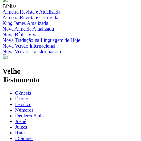
Bíblias
Almeira Revista e Atualizada
Almeira Revista e Corrigida
King James Atualizada
Nova Almeida Atualizada
Nova Bíblia Viva
Nova Tradução na Linguagem de Hoje
Nova Versão Internacional
Nova Versão Transformadora
Velho
Testamento
Gênesis
Êxodo
Levítico
Números
Deuteronômio
Josué
Juízes
Rute
I Samuel