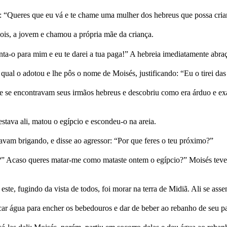
: “Queres que eu vá e te chame uma mulher dos hebreus que possa criar
pois, a jovem e chamou a própria mãe da criança.
ta-o para mim e eu te darei a tua paga!” A hebreia imediatamente abraç
qual o adotou e lhe pôs o nome de Moisés, justificando: “Eu o tirei das
onde se encontravam seus irmãos hebreus e descobriu como era árduo e e
tava ali, matou o egípcio e escondeu-o na areia.
vam brigando, e disse ao agressor: “Por que feres o teu próximo?”
iz?” Acaso queres matar-me como mataste ontem o egípcio?” Moisés teve
te, fugindo da vista de todos, foi morar na terra de Midiã. Ali se ass
car água para encher os bebedouros e dar de beber ao rebanho de seu pa