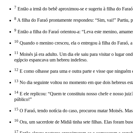
7
Então a irmã do bebê aproximou-se e sugeriu à filha do Faraó
8
A filha do Faraó prontamente respondeu: “Sim, vai!” Partiu, 
9
Então a filha do Faraó orientou-a: “Leva este menino, amamen
10
Quando o menino cresceu, ela o entregou à filha do Faraó, a 
11
Moisés já era adulto. Um dia ele saiu para visitar o lugar 
egípcio espancava um hebreu indefeso.
12
E como olhasse para uma e outra parte e visse que ninguém es
13
No dia seguinte voltou no momento em que dois hebreus esta
14
E ele replicou: “Quem te constituiu nosso chefe e nosso ju
público!”
15
O Faraó, tendo notícia do caso, procurou matar Moisés. Mas es
16
Ora, um sacerdote de Midiã tinha sete filhas. Elas foram bus
17