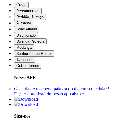
Graça
Pensamentos
Retidão, Justiça
Alimento
Boas vindas
Discipulado
Dom da Profecia
Mudança
Senhor é meu Pastor
Tatuagem
Outros temas
Nosso APP
Gostaria de receber a palavra do dia em seu celular?
Faça o download do nosso app abaixo
Siga-nos