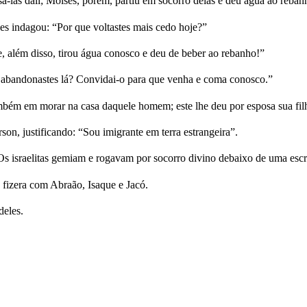
las dali; Moisés, porém, partiu em socorro delas e deu água ao reban
hes indagou: “Por que voltastes mais cedo hoje?”
 além disso, tirou água conosco e deu de beber ao rebanho!”
o abandonastes lá? Convidai-o para que venha e coma conosco.”
bém em morar na casa daquele homem; este lhe deu por esposa sua fil
n, justificando: “Sou imigrante em terra estrangeira”.
Os israelitas gemiam e rogavam por socorro divino debaixo de uma escr
fizera com Abraão, Isaque e Jacó.
deles.