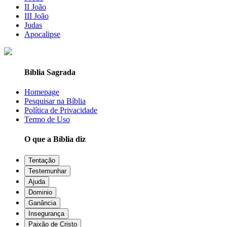
II João
III João
Judas
Apocalipse
Bíblia Sagrada
Homepage
Pesquisar na Bíblia
Política de Privacidade
Termo de Uso
O que a Bíblia diz
Tentação
Testemunhar
Ajuda
Dominio
Ganância
Insegurança
Paixão de Cristo