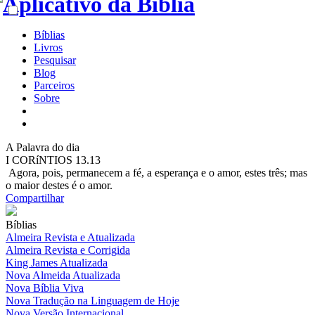
Bíblias
Livros
Pesquisar
Blog
Parceiros
Sobre
A
Palavra do dia
I CORíNTIOS 13.13
Agora, pois, permanecem a fé, a esperança e o amor, estes três; mas
o maior destes é o amor.
Compartilhar
Bíblias
Almeira Revista e Atualizada
Almeira Revista e Corrigida
King James Atualizada
Nova Almeida Atualizada
Nova Bíblia Viva
Nova Tradução na Linguagem de Hoje
Nova Versão Internacional