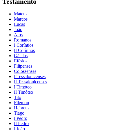
Testamento
Mateus
Marcos
Lucas
João
Atos
Romanos
I Coríntios
II Coríntios
Gálatas
Efésios
Filipenses
Colossenses
I Tessalonicenses
II Tessalonicenses
I Timóteo
II Timóteo
Tito
Filemon
Hebreus
Tiago
I Pedro
II Pedro
I João