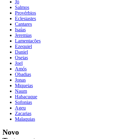
Jó
Salmos
Provérbios
Eclesiastes
Cantares
Isaías
Jeremias
Lamentações
Ezequiel
Daniel
Oseias
Joel
Amós
Obadias
Jonas
Miqueias
Naum
Habacuque
Sofonias
Ageu
Zacarias
Malaquias
Novo