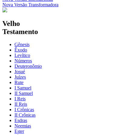
Nova Versão Transformadora
Velho
Testamento
Gênesis
Êxodo
Levítico
Números
Deuteronômio
Josué
Juízes
Rute
I Samuel
II Samuel
I Reis
II Reis
I Crônicas
II Crônicas
Esdras
Neemias
Ester