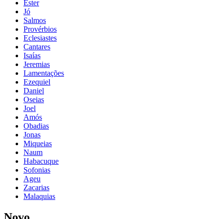
Ester
Jó
Salmos
Provérbios
Eclesiastes
Cantares
Isaías
Jeremias
Lamentações
Ezequiel
Daniel
Oseias
Joel
Amós
Obadias
Jonas
Miqueias
Naum
Habacuque
Sofonias
Ageu
Zacarias
Malaquias
Novo