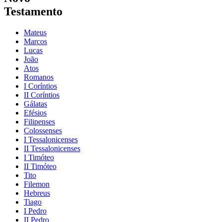
Testamento
Mateus
Marcos
Lucas
João
Atos
Romanos
I Coríntios
II Coríntios
Gálatas
Efésios
Filipenses
Colossenses
I Tessalonicenses
II Tessalonicenses
I Timóteo
II Timóteo
Tito
Filemon
Hebreus
Tiago
I Pedro
II Pedro