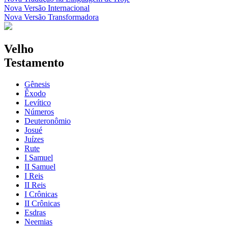
Nova Versão Internacional
Nova Versão Transformadora
Velho
Testamento
Gênesis
Êxodo
Levítico
Números
Deuteronômio
Josué
Juízes
Rute
I Samuel
II Samuel
I Reis
II Reis
I Crônicas
II Crônicas
Esdras
Neemias