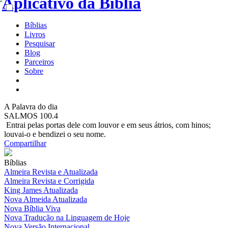
Bíblias
Livros
Pesquisar
Blog
Parceiros
Sobre
A
Palavra do dia
SALMOS 100.4
Entrai pelas portas dele com louvor e em seus átrios, com hinos;
louvai-o e bendizei o seu nome.
Compartilhar
Bíblias
Almeira Revista e Atualizada
Almeira Revista e Corrigida
King James Atualizada
Nova Almeida Atualizada
Nova Bíblia Viva
Nova Tradução na Linguagem de Hoje
Nova Versão Internacional