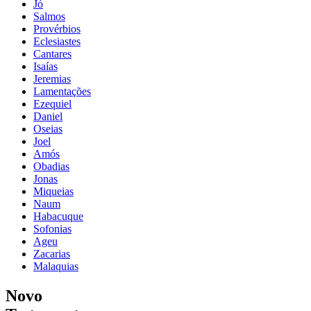
Jó
Salmos
Provérbios
Eclesiastes
Cantares
Isaías
Jeremias
Lamentações
Ezequiel
Daniel
Oseias
Joel
Amós
Obadias
Jonas
Miqueias
Naum
Habacuque
Sofonias
Ageu
Zacarias
Malaquias
Novo