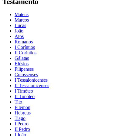
Testamento
Mateus
Marcos
Lucas
João
Atos
Romanos
I Coríntios
II Coríntios
Gálatas
Efésios
Filipenses
Colossenses
I Tessalonicenses
II Tessalonicenses
I Timóteo
II Timóteo
Tito
Filemon
Hebreus
Tiago
I Pedro
II Pedro
I João