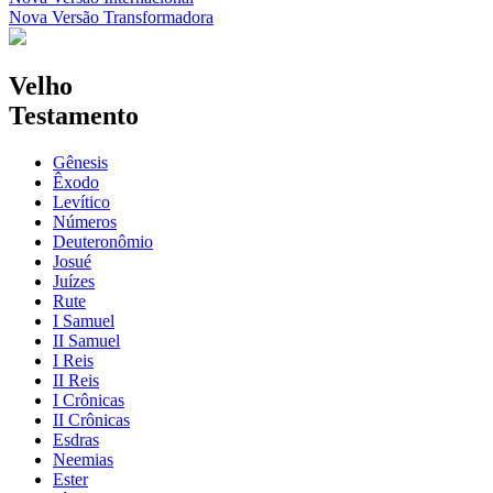
Nova Versão Transformadora
Velho
Testamento
Gênesis
Êxodo
Levítico
Números
Deuteronômio
Josué
Juízes
Rute
I Samuel
II Samuel
I Reis
II Reis
I Crônicas
II Crônicas
Esdras
Neemias
Ester