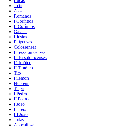
Lucas
João
Atos
Romanos
I Coríntios
II Coríntios
Gálatas
Efésios
Filipenses
Colossenses
I Tessalonicenses
II Tessalonicenses
I Timóteo
II Timóteo
Tito
Filemon
Hebreus
Tiago
I Pedro
II Pedro
I João
II João
III João
Judas
Apocalipse