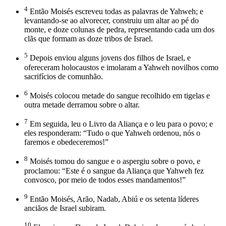
4
Então Moisés escreveu todas as palavras de Yahweh; e
levantando-se ao alvorecer, construiu um altar ao pé do
monte, e doze colunas de pedra, representando cada um dos
clãs que formam as doze tribos de Israel.
5
Depois enviou alguns jovens dos filhos de Israel, e
ofereceram holocaustos e imolaram a Yahweh novilhos como
sacrifícios de comunhão.
6
Moisés colocou metade do sangue recolhido em tigelas e
outra metade derramou sobre o altar.
7
Em seguida, leu o Livro da Aliança e o leu para o povo; e
eles responderam: “Tudo o que Yahweh ordenou, nós o
faremos e obedeceremos!”
8
Moisés tomou do sangue e o aspergiu sobre o povo, e
proclamou: “Este é o sangue da Aliança que Yahweh fez
convosco, por meio de todos esses mandamentos!”
9
Então Moisés, Arão, Nadab, Abiú e os setenta líderes
anciãos de Israel subiram.
10