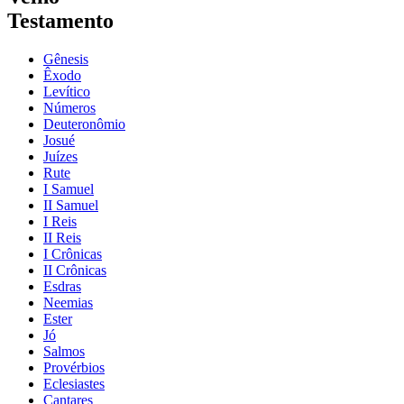
Testamento
Gênesis
Êxodo
Levítico
Números
Deuteronômio
Josué
Juízes
Rute
I Samuel
II Samuel
I Reis
II Reis
I Crônicas
II Crônicas
Esdras
Neemias
Ester
Jó
Salmos
Provérbios
Eclesiastes
Cantares