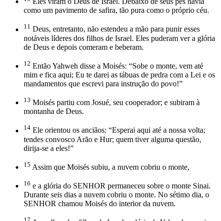
Eles viram o Deus de Israel. Debaixo de seus pés havia
como um pavimento de safira, tão pura como o próprio céu.
11
Deus, entretanto, não estendeu a mão para punir esses
notáveis líderes dos filhos de Israel. Eles puderam ver a glória
de Deus e depois comeram e beberam.
12
Então Yahweh disse a Moisés: “Sobe o monte, vem até
mim e fica aqui; Eu te darei as tábuas de pedra com a Lei e os
mandamentos que escrevi para instrução do povo!”
13
Moisés partiu com Josué, seu cooperador; e subiram à
montanha de Deus.
14
Ele orientou os anciãos: “Esperai aqui até a nossa volta;
tendes convosco Arão e Hur; quem tiver alguma questão,
dirija-se a eles!”
15
Assim que Moisés subiu, a nuvem cobriu o monte,
16
e a glória do SENHOR permaneceu sobre o monte Sinai.
Durante seis dias a nuvem cobriu o monte. No sétimo dia, o
SENHOR chamou Moisés do interior da nuvem.
17