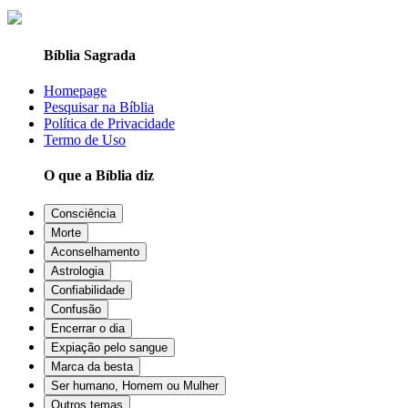
Bíblia Sagrada
Homepage
Pesquisar na Bíblia
Política de Privacidade
Termo de Uso
O que a Bíblia diz
Consciência
Morte
Aconselhamento
Astrologia
Confiabilidade
Confusão
Encerrar o dia
Expiação pelo sangue
Marca da besta
Ser humano, Homem ou Mulher
Outros temas