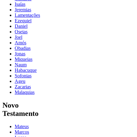
Isaías
Jeremias
Lamentações
Ezequiel
Daniel
Oseias
Joel
Amós
Obadias
Jonas
Miqueias
Naum
Habacuque
Sofonias
Ageu
Zacarias
Malaquias
Novo
Testamento
Mateus
Marcos