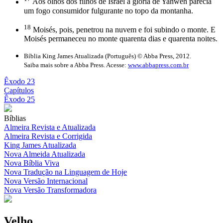
Aos olhos dos filhos de Israel a glória de Yahweh parecia
um fogo consumidor fulgurante no topo da montanha.
18
Moisés, pois, penetrou na nuvem e foi subindo o monte. E
Moisés permaneceu no monte quarenta dias e quarenta noites.
Bíblia King James Atualizada (Português) © Abba Press, 2012.
Saiba mais sobre a Abba Press. Acesse:
www.abbapress.com.br
Êxodo 23
Capítulos
Êxodo 25
Bíblias
Almeira Revista e Atualizada
Almeira Revista e Corrigida
King James Atualizada
Nova Almeida Atualizada
Nova Bíblia Viva
Nova Tradução na Linguagem de Hoje
Nova Versão Internacional
Nova Versão Transformadora
Velho