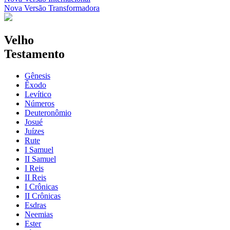
Nova Versão Transformadora
Velho
Testamento
Gênesis
Êxodo
Levítico
Números
Deuteronômio
Josué
Juízes
Rute
I Samuel
II Samuel
I Reis
II Reis
I Crônicas
II Crônicas
Esdras
Neemias
Ester