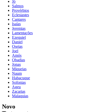
Jó
Salmos
Provérbios
Eclesiastes
Cantares
Isaías
Jeremias
Lamentações
Ezequiel
Daniel
Oseias
Joel
Amós
Obadias
Jonas
Miqueias
Naum
Habacuque
Sofonias
Ageu
Zacarias
Malaquias
Novo