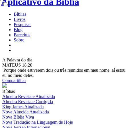
Bíblias
Livros
Pesquisar
Blog
Parceiros
Sobre
A
Palavra do dia
MATEUS 18.20
Porque onde estiverem dois ou três reunidos em meu nome, aí estou
eu no meio deles.
Compartilhar
Bíblias
Almeira Revista e Atualizada
Almeira Revista e Corrigida
King James Atualizada
Nova Almeida Atualizada
Nova Bíblia Viva
Nova Tradução na Linguagem de Hoje
Nova Versão Internacional