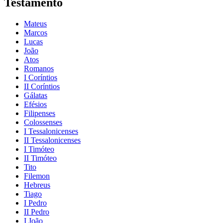
Testamento
Mateus
Marcos
Lucas
João
Atos
Romanos
I Coríntios
II Coríntios
Gálatas
Efésios
Filipenses
Colossenses
I Tessalonicenses
II Tessalonicenses
I Timóteo
II Timóteo
Tito
Filemon
Hebreus
Tiago
I Pedro
II Pedro
I João