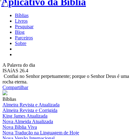
Bíblias
Livros
Pesquisar
Blog
Parceiros
Sobre
A
Palavra do dia
ISAíAS 26.4
Confiai no Senhor perpetuamente; porque o Senhor Deus é uma
rocha eterna.
Compartilhar
Bíblias
Almeira Revista e Atualizada
Almeira Revista e Corrigida
King James Atualizada
Nova Almeida Atualizada
Nova Bíblia Viva
Nova Tradução na Linguagem de Hoje
Nova Versão Internacional