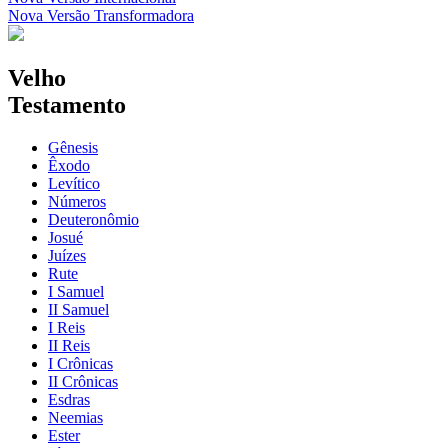
Nova Versão Transformadora
Velho
Testamento
Gênesis
Êxodo
Levítico
Números
Deuteronômio
Josué
Juízes
Rute
I Samuel
II Samuel
I Reis
II Reis
I Crônicas
II Crônicas
Esdras
Neemias
Ester