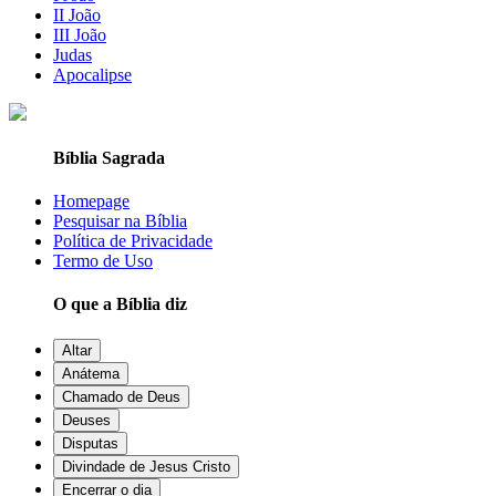
II João
III João
Judas
Apocalipse
Bíblia Sagrada
Homepage
Pesquisar na Bíblia
Política de Privacidade
Termo de Uso
O que a Bíblia diz
Altar
Anátema
Chamado de Deus
Deuses
Disputas
Divindade de Jesus Cristo
Encerrar o dia