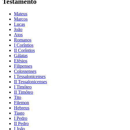
Testamento
Mateus
Marcos
Lucas
João
Atos
Romanos
I Coríntios
II Coríntios
Gálatas
Efésios
Filipenses
Colossenses
I Tessalonicenses
II Tessalonicenses
I Timóteo
II Timóteo
Tito
Filemon
Hebreus
Tiago
I Pedro
II Pedro
I João