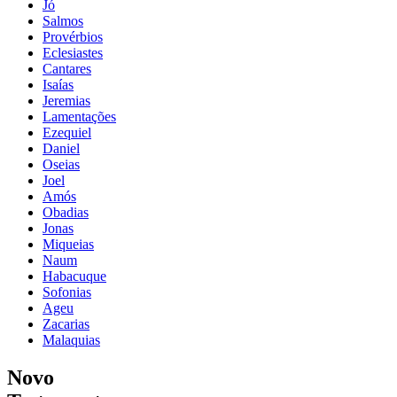
Jó
Salmos
Provérbios
Eclesiastes
Cantares
Isaías
Jeremias
Lamentações
Ezequiel
Daniel
Oseias
Joel
Amós
Obadias
Jonas
Miqueias
Naum
Habacuque
Sofonias
Ageu
Zacarias
Malaquias
Novo