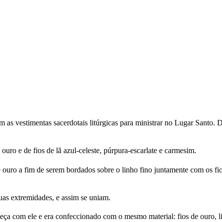
ram as vestimentas sacerdotais litúrgicas para ministrar no Lugar Sant
 ouro e de fios de lã azul-celeste, púrpura-escarlate e carmesim.
e ouro a fim de serem bordados sobre o linho fino juntamente com os fio
uas extremidades, e assim se uniam.
a com ele e era confeccionado com o mesmo material: fios de ouro, linho