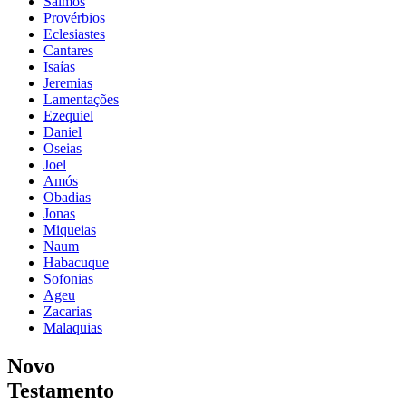
Salmos
Provérbios
Eclesiastes
Cantares
Isaías
Jeremias
Lamentações
Ezequiel
Daniel
Oseias
Joel
Amós
Obadias
Jonas
Miqueias
Naum
Habacuque
Sofonias
Ageu
Zacarias
Malaquias
Novo
Testamento