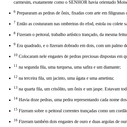
carmesim, exatamente como o SENHOR havia orientado Moisé
6
Prepararam as pedras de ônix, fixadas com arte em filigranas 
7
Então as costuraram nas ombreiras do efod, estola ou colete
8
Fizeram o peitoral, trabalho artístico trançado, da mesma feitur
9
Era quadrado, e o fizeram dobrado em dois, com um palmo de
10
Colocaram nele engastes de pedras preciosas dispostas em qua
11
na segunda fila, uma turquesa, uma safira e um diamante;
12
na terceira fila, um jacinto, uma ágata e uma ametista;
13
na quarta fila, um crisólito, um ônix e um jaspe. Estavam tod
14
Havia doze pedras, uma pedra representando cada nome dos f
15
Fizeram sobre o peitoral correntes trançadas como um cordã
16
Fizeram também dois engastes de ouro e duas argolas de ouro