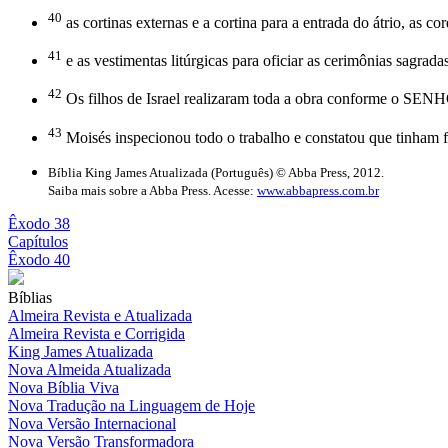
40
as cortinas externas e a cortina para a entrada do átrio, as c
41
e as vestimentas litúrgicas para oficiar as cerimônias sagrad
42
Os filhos de Israel realizaram toda a obra conforme o SEN
43
Moisés inspecionou todo o trabalho e constatou que tinham
Bíblia King James Atualizada (Português) © Abba Press, 2012.
Saiba mais sobre a Abba Press. Acesse:
www.abbapress.com.br
Êxodo 38
Capítulos
Êxodo 40
Bíblias
Almeira Revista e Atualizada
Almeira Revista e Corrigida
King James Atualizada
Nova Almeida Atualizada
Nova Bíblia Viva
Nova Tradução na Linguagem de Hoje
Nova Versão Internacional
Nova Versão Transformadora