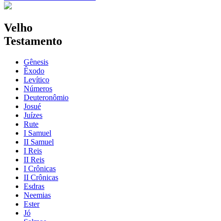
Velho
Testamento
Gênesis
Êxodo
Levítico
Números
Deuteronômio
Josué
Juízes
Rute
I Samuel
II Samuel
I Reis
II Reis
I Crônicas
II Crônicas
Esdras
Neemias
Ester
Jó