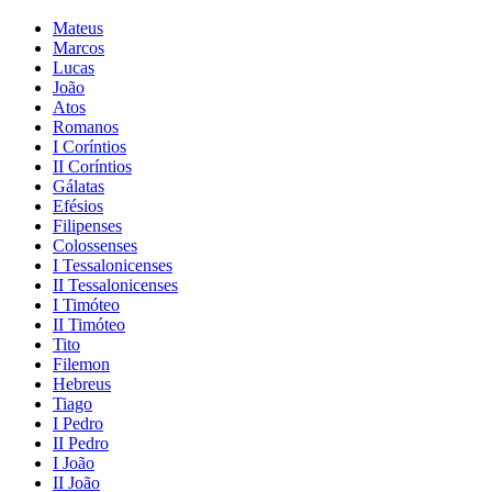
Mateus
Marcos
Lucas
João
Atos
Romanos
I Coríntios
II Coríntios
Gálatas
Efésios
Filipenses
Colossenses
I Tessalonicenses
II Tessalonicenses
I Timóteo
II Timóteo
Tito
Filemon
Hebreus
Tiago
I Pedro
II Pedro
I João
II João