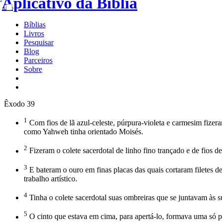
Bíblias
Livros
Pesquisar
Blog
Parceiros
Sobre
Êxodo 39
1
Com fios de lã azul-celeste, púrpura-violeta e carmesim fize
como Yahweh tinha orientado Moisés.
2
Fizeram o colete sacerdotal de linho fino trançado e de fios de
3
E bateram o ouro em finas placas das quais cortaram filetes d
trabalho artístico.
4
Tinha o colete sacerdotal suas ombreiras que se juntavam às s
5
O cinto que estava em cima, para apertá-lo, formava uma só peç