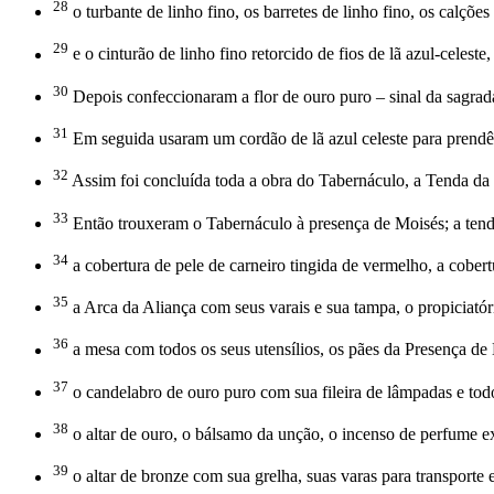
28
o turbante de linho fino, os barretes de linho fino, os calções
29
e o cinturão de linho fino retorcido de fios de lã azul-cele
30
Depois confeccionaram a flor de ouro puro – sinal da sagr
31
Em seguida usaram um cordão de lã azul celeste para prend
32
Assim foi concluída toda a obra do Tabernáculo, a Tenda da
33
Então trouxeram o Tabernáculo à presença de Moisés; a tenda 
34
a cobertura de pele de carneiro tingida de vermelho, a cobert
35
a Arca da Aliança com seus varais e sua tampa, o propiciatór
36
a mesa com todos os seus utensílios, os pães da Presença de
37
o candelabro de ouro puro com sua fileira de lâmpadas e todo
38
o altar de ouro, o bálsamo da unção, o incenso de perfume exc
39
o altar de bronze com sua grelha, suas varas para transporte e