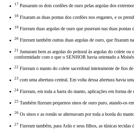
17
Passaram os dois cordões de ouro pelas argolas dos extremos 
18
Fixaram as duas pontas dos cordões nos engastes, e os prende
19
Fizeram duas argolas de ouro que puseram nas duas pontas do p
20
Fizeram também outras duas argolas de ouro, que fixaram nas d
21
Juntaram bem as argolas do peitoral às argolas do colete ou e
conformidade com o que o SENHOR havia orientado a Moisés
22
Fizeram o manto do colete sacerdotal inteiramente de fios de l
23
com uma abertura central. Em volta dessa abertura havia uma
24
Fizeram, em toda a barra do manto, aplicações em forma de ro
25
Também fizeram pequenos sinos de ouro puro, atando-os em
26
Os sinos e as romãs se alternavam por toda a borda do mant
27
Fizeram também, para Arão e seus filhos, as túnicas tecidas d