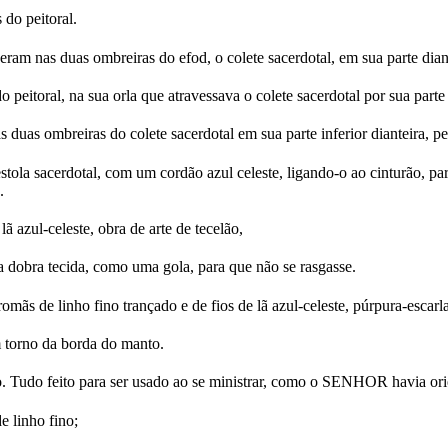
do peitoral.
ram nas duas ombreiras do efod, o colete sacerdotal, em sua parte dian
eitoral, na sua orla que atravessava o colete sacerdotal por sua parte i
uas ombreiras do colete sacerdotal em sua parte inferior dianteira, per
stola sacerdotal, com um cordão azul celeste, ligando-o ao cinturão, par
.
ã azul-celeste, obra de arte de tecelão,
 dobra tecida, como uma gola, para que não se rasgasse.
mãs de linho fino trançado e de fios de lã azul-celeste, púrpura-escarl
 torno da borda do manto.
o. Tudo feito para ser usado ao se ministrar, como o SENHOR havia or
e linho fino;