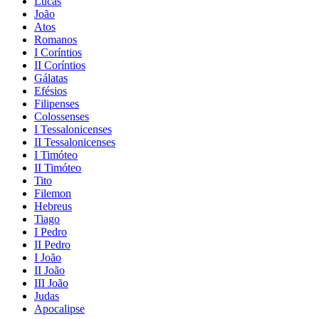
Lucas
João
Atos
Romanos
I Coríntios
II Coríntios
Gálatas
Efésios
Filipenses
Colossenses
I Tessalonicenses
II Tessalonicenses
I Timóteo
II Timóteo
Tito
Filemon
Hebreus
Tiago
I Pedro
II Pedro
I João
II João
III João
Judas
Apocalipse