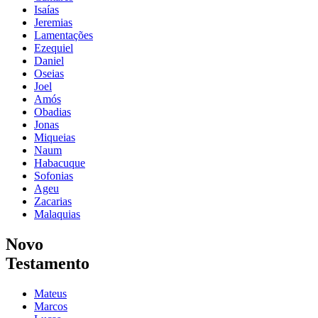
Isaías
Jeremias
Lamentações
Ezequiel
Daniel
Oseias
Joel
Amós
Obadias
Jonas
Miqueias
Naum
Habacuque
Sofonias
Ageu
Zacarias
Malaquias
Novo
Testamento
Mateus
Marcos