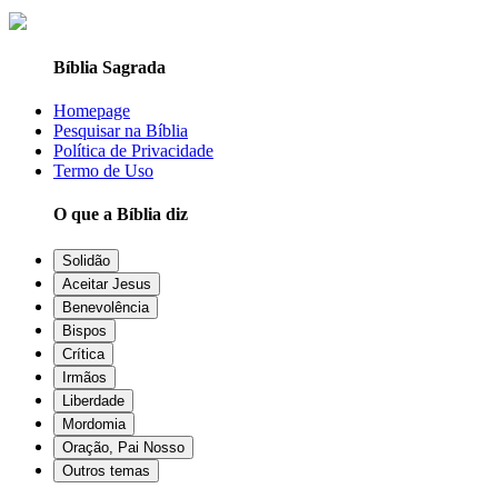
Bíblia Sagrada
Homepage
Pesquisar na Bíblia
Política de Privacidade
Termo de Uso
O que a Bíblia diz
Solidão
Aceitar Jesus
Benevolência
Bispos
Crítica
Irmãos
Liberdade
Mordomia
Oração, Pai Nosso
Outros temas