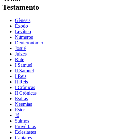
Testamento
Gênesis
Êxodo
Levítico
Números
Deuteronômio
Josué
Juízes
Rute
I Samuel
II Samuel
I Reis
II Reis
I Crônicas
II Crônicas
Esdras
Neemias
Ester
Jó
Salmos
Provérbios
Eclesiastes
Cantares