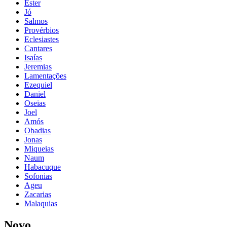
Ester
Jó
Salmos
Provérbios
Eclesiastes
Cantares
Isaías
Jeremias
Lamentações
Ezequiel
Daniel
Oseias
Joel
Amós
Obadias
Jonas
Miqueias
Naum
Habacuque
Sofonias
Ageu
Zacarias
Malaquias
Novo