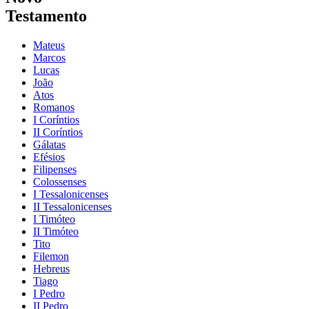
Testamento
Mateus
Marcos
Lucas
João
Atos
Romanos
I Coríntios
II Coríntios
Gálatas
Efésios
Filipenses
Colossenses
I Tessalonicenses
II Tessalonicenses
I Timóteo
II Timóteo
Tito
Filemon
Hebreus
Tiago
I Pedro
II Pedro