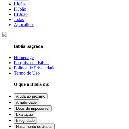
I João
II João
III João
Judas
Apocalipse
Bíblia Sagrada
Homepage
Pesquisar na Bíblia
Política de Privacidade
Termo de Uso
O que a Bíblia diz
Ajuda ao próximo
Amabilidade
Deus do impossível
Exaltação
Integridade
Nascimento de Jesus