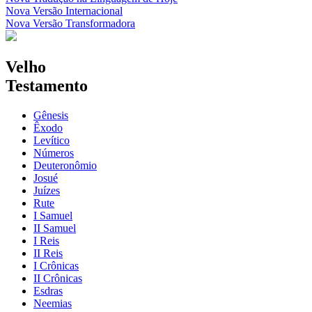
Nova Versão Internacional
Nova Versão Transformadora
Velho
Testamento
Gênesis
Êxodo
Levítico
Números
Deuteronômio
Josué
Juízes
Rute
I Samuel
II Samuel
I Reis
II Reis
I Crônicas
II Crônicas
Esdras
Neemias