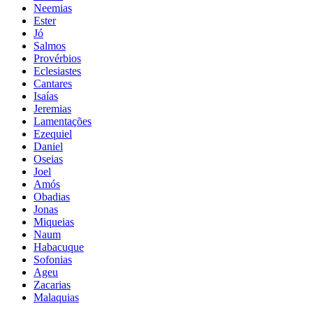
Neemias
Ester
Jó
Salmos
Provérbios
Eclesiastes
Cantares
Isaías
Jeremias
Lamentações
Ezequiel
Daniel
Oseias
Joel
Amós
Obadias
Jonas
Miqueias
Naum
Habacuque
Sofonias
Ageu
Zacarias
Malaquias