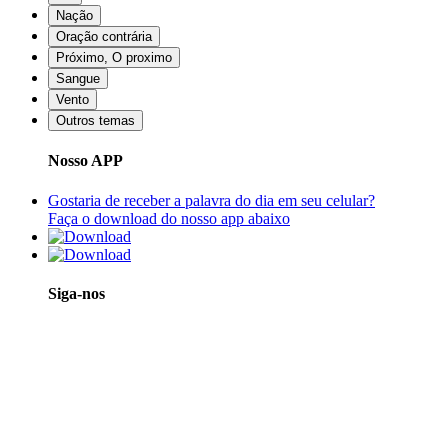
Nação
Oração contrária
Próximo, O proximo
Sangue
Vento
Outros temas
Nosso APP
Gostaria de receber a palavra do dia em seu celular?
Faça o download do nosso app abaixo
Siga-nos