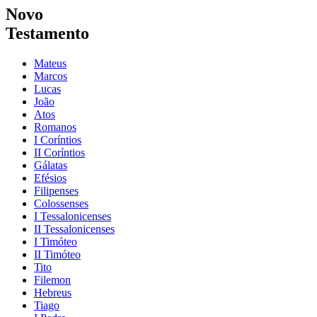
Novo
Testamento
Mateus
Marcos
Lucas
João
Atos
Romanos
I Coríntios
II Coríntios
Gálatas
Efésios
Filipenses
Colossenses
I Tessalonicenses
II Tessalonicenses
I Timóteo
II Timóteo
Tito
Filemon
Hebreus
Tiago