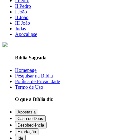
I Pedro
II Pedro
I João
II João
III João
Judas
Apocalipse
Bíblia Sagrada
Homepage
Pesquisar na Bíblia
Política de Privacidade
Termo de Uso
O que a Bíblia diz
Apostasia
Casa de Deus
Desobediência
Exortação
Ide