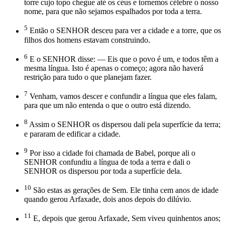
torre cujo topo chegue até os céus e tornemos célebre o nosso
nome, para que não sejamos espalhados por toda a terra.
5
Então o SENHOR desceu para ver a cidade e a torre, que os
filhos dos homens estavam construindo.
6
E o SENHOR disse: — Eis que o povo é um, e todos têm a
mesma língua. Isto é apenas o começo; agora não haverá
restrição para tudo o que planejam fazer.
7
Venham, vamos descer e confundir a língua que eles falam,
para que um não entenda o que o outro está dizendo.
8
Assim o SENHOR os dispersou dali pela superfície da terra;
e pararam de edificar a cidade.
9
Por isso a cidade foi chamada de Babel, porque ali o
SENHOR confundiu a língua de toda a terra e dali o
SENHOR os dispersou por toda a superfície dela.
10
São estas as gerações de Sem. Ele tinha cem anos de idade
quando gerou Arfaxade, dois anos depois do dilúvio.
11
E, depois que gerou Arfaxade, Sem viveu quinhentos anos;