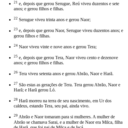
21
e, depois que gerou Serugue, Reú viveu duzentos e sete
anos; e gerou filhos e filhas.
22
Serugue viveu trinta anos e gerou Naor;
23
e, depois que gerou Naor, Serugue viveu duzentos anos; e
gerou filhos e filhas.
24
Naor viveu vinte e nove anos e gerou Tera;
25
e, depois que gerou Tera, Naor viveu cento e dezenove
anos; e gerou filhos e filhas.
26
Tera viveu setenta anos e gerou Abrão, Naor e Harã.
27
São estas as gerações de Tera. Tera gerou Abrão, Naor e
Harã; e Harã gerou Ló.
28
Harã morreu na terra de seu nascimento, em Ur dos
caldeus, estando Tera, seu pai, ainda vivo.
29
Abrão e Naor tomaram para si mulheres. A mulher de
Abrão se chamava Sarai, e a mulher de Naor era Milca, filha
de Harã, que foi pai de Milca e de Iscá.