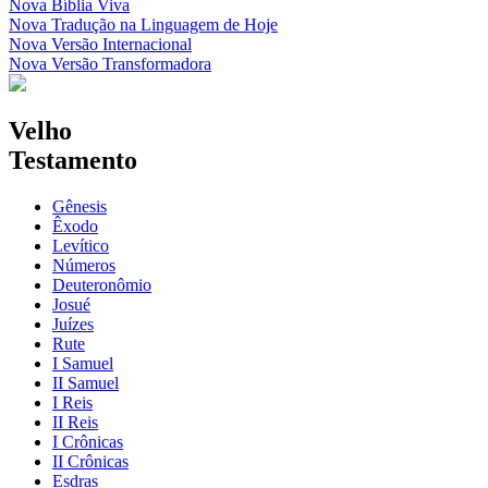
Nova Bíblia Viva
Nova Tradução na Linguagem de Hoje
Nova Versão Internacional
Nova Versão Transformadora
Velho
Testamento
Gênesis
Êxodo
Levítico
Números
Deuteronômio
Josué
Juízes
Rute
I Samuel
II Samuel
I Reis
II Reis
I Crônicas
II Crônicas
Esdras