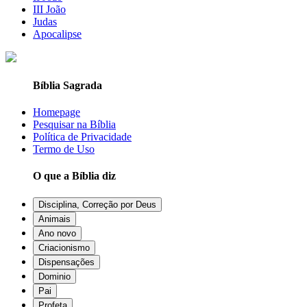
III João
Judas
Apocalipse
Bíblia Sagrada
Homepage
Pesquisar na Bíblia
Política de Privacidade
Termo de Uso
O que a Bíblia diz
Disciplina, Correção por Deus
Animais
Ano novo
Criacionismo
Dispensações
Dominio
Pai
Profeta