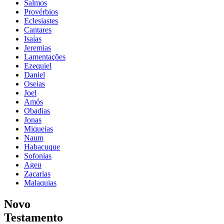
Salmos
Provérbios
Eclesiastes
Cantares
Isaías
Jeremias
Lamentações
Ezequiel
Daniel
Oseias
Joel
Amós
Obadias
Jonas
Miqueias
Naum
Habacuque
Sofonias
Ageu
Zacarias
Malaquias
Novo
Testamento