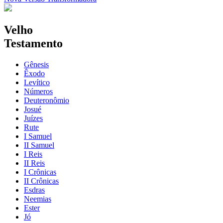
Velho
Testamento
Gênesis
Êxodo
Levítico
Números
Deuteronômio
Josué
Juízes
Rute
I Samuel
II Samuel
I Reis
II Reis
I Crônicas
II Crônicas
Esdras
Neemias
Ester
Jó