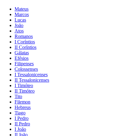
Mateus
Marcos
Lucas
João
Atos
Romanos
I Coríntios
II Coríntios
Gálatas
Efésios
Filipenses
Colossenses
I Tessalonicenses
II Tessalonicenses
I Timóteo
II Timóteo
Tito
Filemon
Hebreus
Tiago
I Pedro
II Pedro
I João
II João