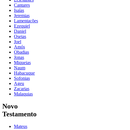
Cantares
Isaías
Jeremias
Lamentações
Ezequiel
Daniel
Oseias
Joel
Amós
Obadias
Jonas
Miqueias
Naum
Habacuque
Sofonias
Ageu
Zacarias
Malaquias
Novo
Testamento
Mateus