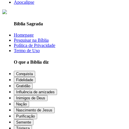
Apocalipse
Bíblia Sagrada
Homepage
Pesquisar na Bíblia
Política de Privacidade
Termo de Uso
O que a Bíblia diz
Conquista
Fidelidade
Gratidão
Influência de amizades
Inimigos de Deus
Nação
Nascimento de Jesus
Purificação
Semente
Tristeza