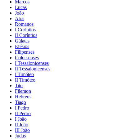
Marcos
Lucas
João
Atos
Romanos
I Coríntios
II Coríntios
Gálatas
Efésios
Filipenses
Colossenses
I Tessalonicenses
II Tessalonicenses
I Timóteo
II Timóteo
Tito
Filemon
Hebreus
Tiago
I Pedro
II Pedro
I João
II João
III João
Judas