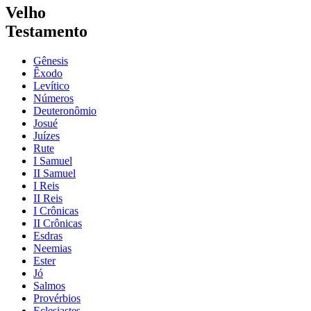
Velho
Testamento
Gênesis
Êxodo
Levítico
Números
Deuteronômio
Josué
Juízes
Rute
I Samuel
II Samuel
I Reis
II Reis
I Crônicas
II Crônicas
Esdras
Neemias
Ester
Jó
Salmos
Provérbios
Eclesiastes