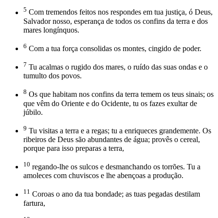
5
Com tremendos feitos nos respondes em tua justiça, ó Deus,
Salvador nosso, esperança de todos os confins da terra e dos
mares longínquos.
6
Com a tua força consolidas os montes, cingido de poder.
7
Tu acalmas o rugido dos mares, o ruído das suas ondas e o
tumulto dos povos.
8
Os que habitam nos confins da terra temem os teus sinais; os
que vêm do Oriente e do Ocidente, tu os fazes exultar de
júbilo.
9
Tu visitas a terra e a regas; tu a enriqueces grandemente. Os
ribeiros de Deus são abundantes de água; provês o cereal,
porque para isso preparas a terra,
10
regando-lhe os sulcos e desmanchando os torrões. Tu a
amoleces com chuviscos e lhe abençoas a produção.
11
Coroas o ano da tua bondade; as tuas pegadas destilam
fartura,