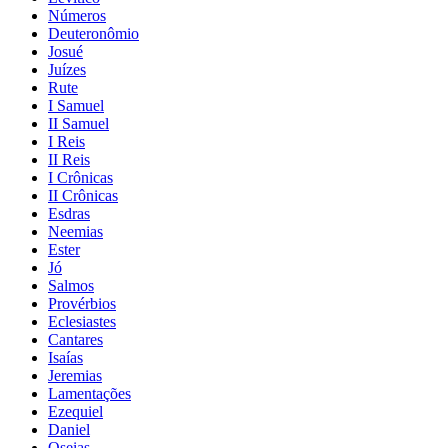
Números
Deuteronômio
Josué
Juízes
Rute
I Samuel
II Samuel
I Reis
II Reis
I Crônicas
II Crônicas
Esdras
Neemias
Ester
Jó
Salmos
Provérbios
Eclesiastes
Cantares
Isaías
Jeremias
Lamentações
Ezequiel
Daniel
Oseias