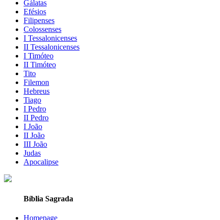
Gálatas
Efésios
Filipenses
Colossenses
I Tessalonicenses
II Tessalonicenses
I Timóteo
II Timóteo
Tito
Filemon
Hebreus
Tiago
I Pedro
II Pedro
I João
II João
III João
Judas
Apocalipse
Bíblia Sagrada
Homepage