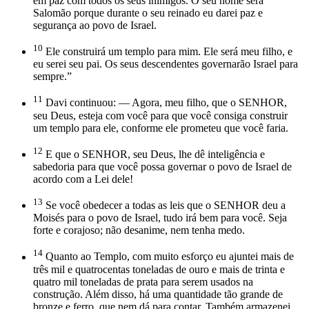
em paz com todos os seus inimigos. O seu nome será
Salomão porque durante o seu reinado eu darei paz e
segurança ao povo de Israel.
10
Ele construirá um templo para mim. Ele será meu filho, e
eu serei seu pai. Os seus descendentes governarão Israel para
sempre.”
11
Davi continuou: — Agora, meu filho, que o SENHOR,
seu Deus, esteja com você para que você consiga construir
um templo para ele, conforme ele prometeu que você faria.
12
E que o SENHOR, seu Deus, lhe dê inteligência e
sabedoria para que você possa governar o povo de Israel de
acordo com a Lei dele!
13
Se você obedecer a todas as leis que o SENHOR deu a
Moisés para o povo de Israel, tudo irá bem para você. Seja
forte e corajoso; não desanime, nem tenha medo.
14
Quanto ao Templo, com muito esforço eu ajuntei mais de
três mil e quatrocentas toneladas de ouro e mais de trinta e
quatro mil toneladas de prata para serem usados na
construção. Além disso, há uma quantidade tão grande de
bronze e ferro, que nem dá para contar. Também armazenei