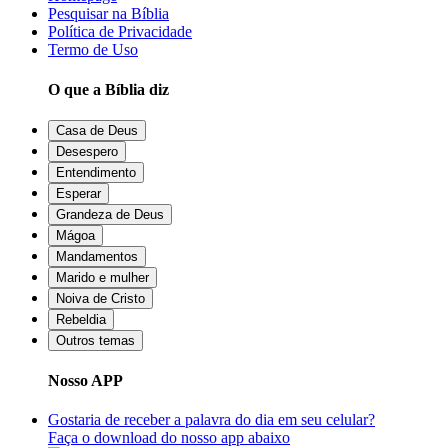
Pesquisar na Bíblia
Política de Privacidade
Termo de Uso
O que a Bíblia diz
Casa de Deus
Desespero
Entendimento
Esperar
Grandeza de Deus
Mágoa
Mandamentos
Marido e mulher
Noiva de Cristo
Rebeldia
Outros temas
Nosso APP
Gostaria de receber a palavra do dia em seu celular?
Faça o download do nosso app abaixo