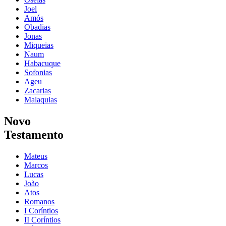
Joel
Amós
Obadias
Jonas
Miqueias
Naum
Habacuque
Sofonias
Ageu
Zacarias
Malaquias
Novo
Testamento
Mateus
Marcos
Lucas
João
Atos
Romanos
I Coríntios
II Coríntios