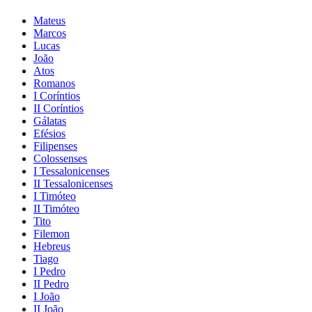
Mateus
Marcos
Lucas
João
Atos
Romanos
I Coríntios
II Coríntios
Gálatas
Efésios
Filipenses
Colossenses
I Tessalonicenses
II Tessalonicenses
I Timóteo
II Timóteo
Tito
Filemon
Hebreus
Tiago
I Pedro
II Pedro
I João
II João