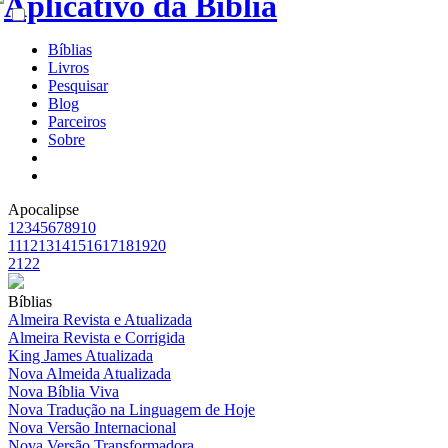
Bíblias
Livros
Pesquisar
Blog
Parceiros
Sobre
Apocalipse
1
2
3
4
5
6
7
8
9
10
11
12
13
14
15
16
17
18
19
20
21
22
Bíblias
Almeira Revista e Atualizada
Almeira Revista e Corrigida
King James Atualizada
Nova Almeida Atualizada
Nova Bíblia Viva
Nova Tradução na Linguagem de Hoje
Nova Versão Internacional
Nova Versão Transformadora