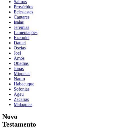
Salmos
Provérbios
Eclesiastes
Cantares
Isaías
Jeremias
Lamentações
Ezequiel
Daniel
Oseias
Joel
Amós
Obadias
Jonas
Miqueias
Naum
Habacuque
Sofonias
Ageu
Zacarias
Malaquias
Novo
Testamento