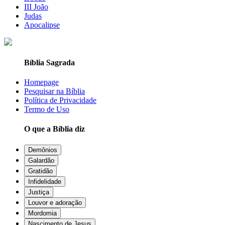
III João
Judas
Apocalipse
Bíblia Sagrada
Homepage
Pesquisar na Bíblia
Política de Privacidade
Termo de Uso
O que a Bíblia diz
Demônios
Galardão
Gratidão
Infidelidade
Justiça
Louvor e adoração
Mordomia
Nascimento de Jesus