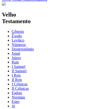
Velho
Testamento
Gênesis
Êxodo
Levítico
Números
Deuteronômio
Josué
Juízes
Rute
I Samuel
II Samuel
I Reis
II Reis
I Crônicas
II Crônicas
Esdras
Neemias
Ester
Jó