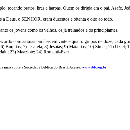
lo, tocando pratos, liras e harpas. Quem os dirigia era o pai. Asafe, 
es a Deus, o SENHOR, eram duzentos e oitenta e oito ao todo.
tanto os jovens como os velhos, os já treinados e os principiantes.
acordo com as suas famílias em vinte e quatro grupos de doze, cada gru
 6) Buquias; 7) Jesarela; 8) Jesaías; 9) Matanias; 10) Simei; 11) Uziel;
idalti; 23) Maaziote; 24) Romanti-Ézer.
iba mais sobre a Sociedade Bíblica do Brasil. Acesse:
www.sbb.org.br