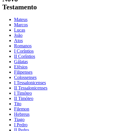
Testamento
Mateus
Marcos
Lucas
João
Atos
Romanos
I Coríntios
II Coríntios
Gálatas
Efésios
Filipenses
Colossenses
I Tessalonicenses
II Tessalonicenses
I Timóteo
II Timóteo
Tito
Filemon
Hebreus
Tiago
I Pedro
II Pedro