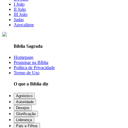
I João
II João
III João
Judas
Apocalipse
Bíblia Sagrada
Homepage
Pesquisar na Bíblia
Política de Privacidade
Termo de Uso
O que a Bíblia diz
Agnóstico
Autoridade
Desejos
Glorificação
Liderança
Pais e Filhos