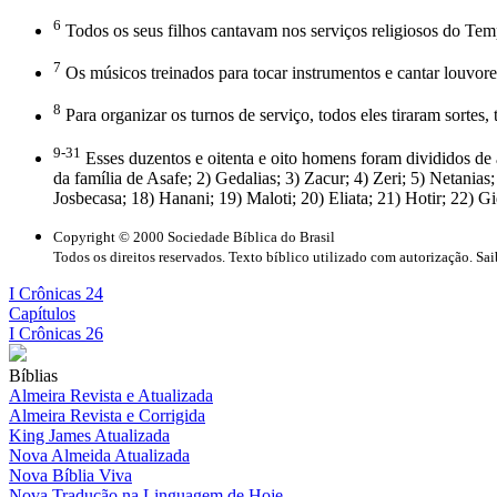
6
Todos os seus filhos cantavam nos serviços religiosos do Temp
7
Os músicos treinados para tocar instrumentos e cantar louvor
8
Para organizar os turnos de serviço, todos eles tiraram sortes, 
9-31
Esses duzentos e oitenta e oito homens foram divididos de 
da família de Asafe; 2) Gedalias; 3) Zacur; 4) Zeri; 5) Netanias;
Josbecasa; 18) Hanani; 19) Maloti; 20) Eliata; 21) Hotir; 22) G
Copyright © 2000 Sociedade Bíblica do Brasil
Todos os direitos reservados. Texto bíblico utilizado com autorização. Sa
I Crônicas 24
Capítulos
I Crônicas 26
Bíblias
Almeira Revista e Atualizada
Almeira Revista e Corrigida
King James Atualizada
Nova Almeida Atualizada
Nova Bíblia Viva
Nova Tradução na Linguagem de Hoje