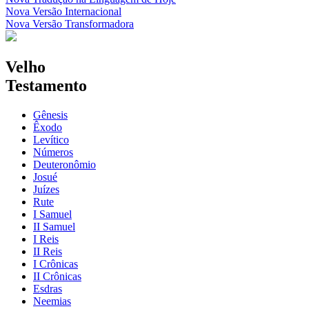
Nova Versão Internacional
Nova Versão Transformadora
Velho
Testamento
Gênesis
Êxodo
Levítico
Números
Deuteronômio
Josué
Juízes
Rute
I Samuel
II Samuel
I Reis
II Reis
I Crônicas
II Crônicas
Esdras
Neemias