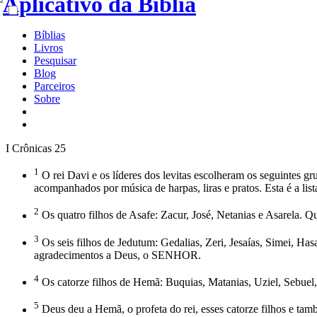
Bíblias
Livros
Pesquisar
Blog
Parceiros
Sobre
I Crônicas 25
1
O rei Davi e os líderes dos levitas escolheram os seguintes g
acompanhados por música de harpas, liras e pratos. Esta é a lis
2
Os quatro filhos de Asafe: Zacur, José, Netanias e Asarela. 
3
Os seis filhos de Jedutum: Gedalias, Zeri, Jesaías, Simei, Ha
agradecimentos a Deus, o SENHOR.
4
Os catorze filhos de Hemã: Buquias, Matanias, Uziel, Sebuel, 
5
Deus deu a Hemã, o profeta do rei, esses catorze filhos e tam