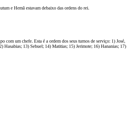
Jedutum e Hemã estavam debaixo das ordens do rei.
po com um chefe. Esta é a ordem dos seus turnos de serviço: 1) José,
 12) Hasabias; 13) Sebuel; 14) Matitias; 15) Jerimote; 16) Hananias; 17)