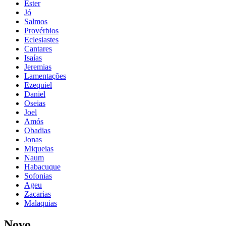
Ester
Jó
Salmos
Provérbios
Eclesiastes
Cantares
Isaías
Jeremias
Lamentações
Ezequiel
Daniel
Oseias
Joel
Amós
Obadias
Jonas
Miqueias
Naum
Habacuque
Sofonias
Ageu
Zacarias
Malaquias
Novo