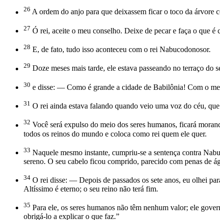
26
A ordem do anjo para que deixassem ficar o toco da árvore c
27
Ó rei, aceite o meu conselho. Deixe de pecar e faça o que é 
28
E, de fato, tudo isso aconteceu com o rei Nabucodonosor.
29
Doze meses mais tarde, ele estava passeando no terraço do s
30
e disse: — Como é grande a cidade de Babilônia! Com o meu g
31
O rei ainda estava falando quando veio uma voz do céu, que 
32
Você será expulso do meio dos seres humanos, ficará morand
todos os reinos do mundo e coloca como rei quem ele quer.
33
Naquele mesmo instante, cumpriu-se a sentença contra Nabu
sereno. O seu cabelo ficou comprido, parecido com penas de ág
34
O rei disse: — Depois de passados os sete anos, eu olhei par
Altíssimo é eterno; o seu reino não terá fim.
35
Para ele, os seres humanos não têm nenhum valor; ele govern
obrigá-lo a explicar o que faz.”