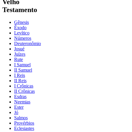
Velho
Testamento
Gênesis
Êxodo
Levítico
Números
Deuteronômio
Josué
Juízes
Rute
I Samuel
II Samuel
I Reis
II Reis
I Crônicas
II Crônicas
Esdras
Neemias
Ester
Jó
Salmos
Provérbios
Eclesiastes