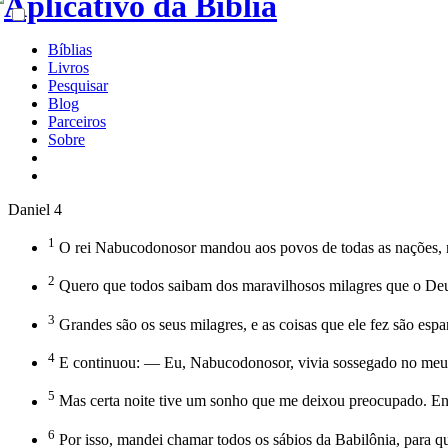
Bíblias
Livros
Pesquisar
Blog
Parceiros
Sobre
Daniel 4
1
O rei Nabucodonosor mandou aos povos de todas as nações, ra
2
Quero que todos saibam dos maravilhosos milagres que o Deu
3
Grandes são os seus milagres, e as coisas que ele fez são espan
4
E continuou: — Eu, Nabucodonosor, vivia sossegado no meu p
5
Mas certa noite tive um sonho que me deixou preocupado. Enq
6
Por isso, mandei chamar todos os sábios da Babilônia, para q