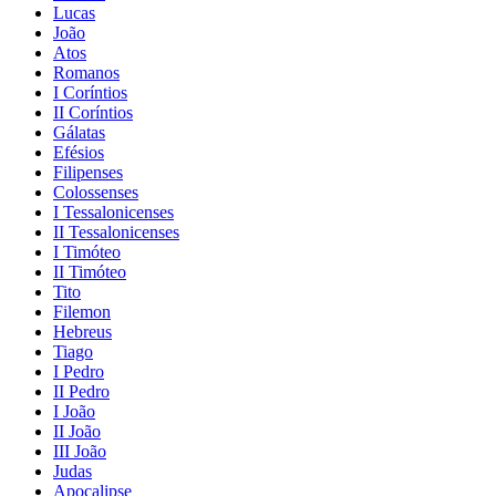
Lucas
João
Atos
Romanos
I Coríntios
II Coríntios
Gálatas
Efésios
Filipenses
Colossenses
I Tessalonicenses
II Tessalonicenses
I Timóteo
II Timóteo
Tito
Filemon
Hebreus
Tiago
I Pedro
II Pedro
I João
II João
III João
Judas
Apocalipse