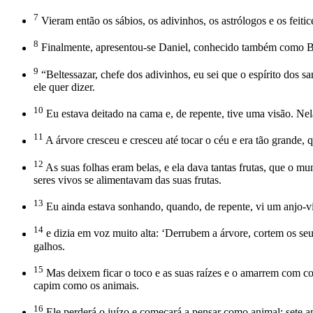
7
Vieram então os sábios, os adivinhos, os astrólogos e os feiti
8
Finalmente, apresentou-se Daniel, conhecido também como Belt
9
“Beltessazar, chefe dos adivinhos, eu sei que o espírito dos s
ele quer dizer.
10
Eu estava deitado na cama e, de repente, tive uma visão. Nela
11
A árvore cresceu e cresceu até tocar o céu e era tão grande, 
12
As suas folhas eram belas, e ela dava tantas frutas, que o m
seres vivos se alimentavam das suas frutas.
13
Eu ainda estava sonhando, quando, de repente, vi um anjo-vi
14
e dizia em voz muito alta: ‘Derrubem a árvore, cortem os seu
galhos.
15
Mas deixem ficar o toco e as suas raízes e o amarrem com c
capim como os animais.
16
Ele perderá o juízo e começará a pensar como animal; sete a