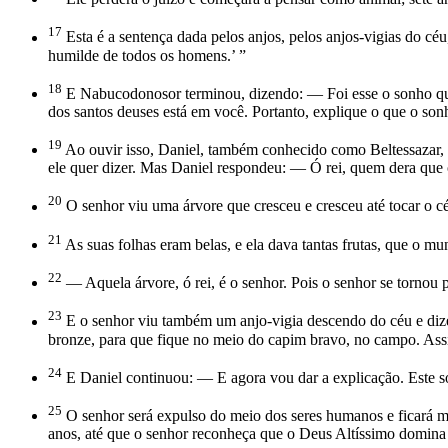
17
Esta é a sentença dada pelos anjos, pelos anjos-vigias do c
humilde de todos os homens.’ ”
18
E Nabucodonosor terminou, dizendo: — Foi esse o sonho que e
dos santos deuses está em você. Portanto, explique o que o sonh
19
Ao ouvir isso, Daniel, também conhecido como Beltessazar, f
ele quer dizer. Mas Daniel respondeu: — Ó rei, quem dera que 
20
O senhor viu uma árvore que cresceu e cresceu até tocar o cé
21
As suas folhas eram belas, e ela dava tantas frutas, que o m
22
— Aquela árvore, ó rei, é o senhor. Pois o senhor se tornou 
23
E o senhor viu também um anjo-vigia descendo do céu e dizen
bronze, para que fique no meio do capim bravo, no campo. Assi
24
E Daniel continuou: — E agora vou dar a explicação. Este son
25
O senhor será expulso do meio dos seres humanos e ficará mo
anos, até que o senhor reconheça que o Deus Altíssimo domina