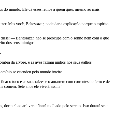
inos do mundo. Ele dá esses reinos a quem quer, mesmo ao mais
er. Mas você, Beltessazar, pode dar a explicação porque o espírito
he disse: — Beltessazar, não se preocupe com o sonho nem com o que
ito dos seus inimigos!
.
ombra da árvore, e as aves faziam ninhos nos seus galhos.
domínio se estendeu pelo mundo inteiro.
car o toco e as suas raízes e o amarrem com correntes de ferro e de
is comem. Sete anos ele viverá assim.”
ormirá ao ar livre e ficará molhado pelo sereno. Isso durará sete