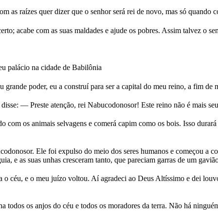
om as raízes quer dizer que o senhor será rei de novo, mas só quando 
certo; acabe com as suas maldades e ajude os pobres. Assim talvez o sen
eu palácio na cidade de Babilônia
rande poder, eu a construí para ser a capital do meu reino, a fim de m
disse: — Preste atenção, rei Nabucodonosor! Este reino não é mais seu
o com os animais selvagens e comerá capim como os bois. Isso durará 
codonosor. Ele foi expulso do meio dos seres humanos e começou a com
uia, e as suas unhas cresceram tanto, que pareciam garras de um gavião
a o céu, e o meu juízo voltou. Aí agradeci ao Deus Altíssimo e dei louv
a todos os anjos do céu e todos os moradores da terra. Não há ningué