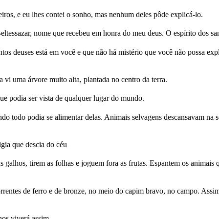
ceiros, e eu lhes contei o sonho, mas nenhum deles pôde explicá-lo.
essazar, nome que recebeu em honra do meu deus. O espírito dos santos
antos deuses está em você e que não há mistério que você não possa exp
 vi uma árvore muito alta, plantada no centro da terra.
que podia ser vista de qualquer lugar do mundo.
undo todo podia se alimentar delas. Animais selvagens descansavam na s
gia que descia do céu
s galhos, tirem as folhas e joguem fora as frutas. Espantem os animais
orrentes de ferro e de bronze, no meio do capim bravo, no campo. Ass
nos viverá assim.