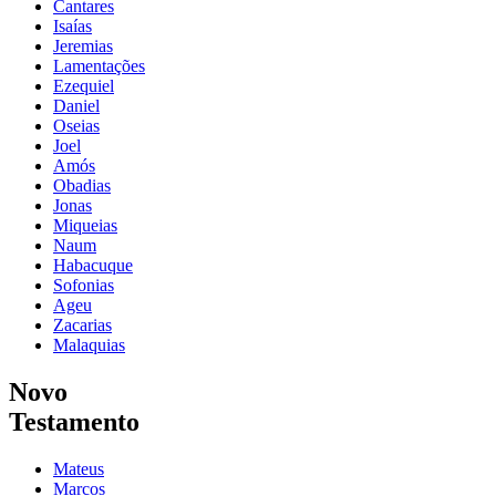
Cantares
Isaías
Jeremias
Lamentações
Ezequiel
Daniel
Oseias
Joel
Amós
Obadias
Jonas
Miqueias
Naum
Habacuque
Sofonias
Ageu
Zacarias
Malaquias
Novo
Testamento
Mateus
Marcos