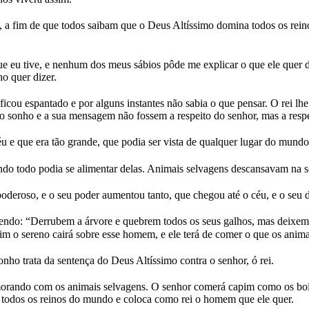
éu, a fim de que todos saibam que o Deus Altíssimo domina todos os re
u tive, e nenhum dos meus sábios pôde me explicar o que ele quer diz
o quer dizer.
icou espantado e por alguns instantes não sabia o que pensar. O rei l
o sonho e a sua mensagem não fossem a respeito do senhor, mas a respe
u e que era tão grande, que podia ser vista de qualquer lugar do mundo
undo todo podia se alimentar delas. Animais selvagens descansavam na s
poderoso, e o seu poder aumentou tanto, que chegou até o céu, e o seu 
do: “Derrubem a árvore e quebrem todos os seus galhos, mas deixem fi
m o sereno cairá sobre esse homem, e ele terá de comer o que os anima
ho trata da sentença do Deus Altíssimo contra o senhor, ó rei.
rando com os animais selvagens. O senhor comerá capim como os bois, d
 todos os reinos do mundo e coloca como rei o homem que ele quer.