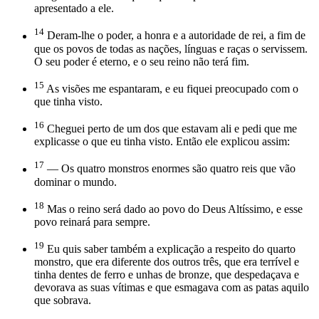
apresentado a ele.
14
Deram-lhe o poder, a honra e a autoridade de rei, a fim de
que os povos de todas as nações, línguas e raças o servissem.
O seu poder é eterno, e o seu reino não terá fim.
15
As visões me espantaram, e eu fiquei preocupado com o
que tinha visto.
16
Cheguei perto de um dos que estavam ali e pedi que me
explicasse o que eu tinha visto. Então ele explicou assim:
17
— Os quatro monstros enormes são quatro reis que vão
dominar o mundo.
18
Mas o reino será dado ao povo do Deus Altíssimo, e esse
povo reinará para sempre.
19
Eu quis saber também a explicação a respeito do quarto
monstro, que era diferente dos outros três, que era terrível e
tinha dentes de ferro e unhas de bronze, que despedaçava e
devorava as suas vítimas e que esmagava com as patas aquilo
que sobrava.