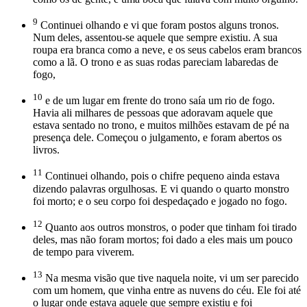
9
Continuei olhando e vi que foram postos alguns tronos.
Num deles, assentou-se aquele que sempre existiu. A sua
roupa era branca como a neve, e os seus cabelos eram brancos
como a lã. O trono e as suas rodas pareciam labaredas de
fogo,
10
e de um lugar em frente do trono saía um rio de fogo.
Havia ali milhares de pessoas que adoravam aquele que
estava sentado no trono, e muitos milhões estavam de pé na
presença dele. Começou o julgamento, e foram abertos os
livros.
11
Continuei olhando, pois o chifre pequeno ainda estava
dizendo palavras orgulhosas. E vi quando o quarto monstro
foi morto; e o seu corpo foi despedaçado e jogado no fogo.
12
Quanto aos outros monstros, o poder que tinham foi tirado
deles, mas não foram mortos; foi dado a eles mais um pouco
de tempo para viverem.
13
Na mesma visão que tive naquela noite, vi um ser parecido
com um homem, que vinha entre as nuvens do céu. Ele foi até
o lugar onde estava aquele que sempre existiu e foi