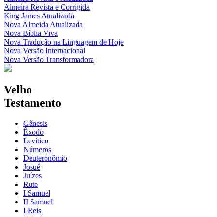
Almeira Revista e Corrigida
King James Atualizada
Nova Almeida Atualizada
Nova Bíblia Viva
Nova Tradução na Linguagem de Hoje
Nova Versão Internacional
Nova Versão Transformadora
Velho
Testamento
Gênesis
Êxodo
Levítico
Números
Deuteronômio
Josué
Juízes
Rute
I Samuel
II Samuel
I Reis