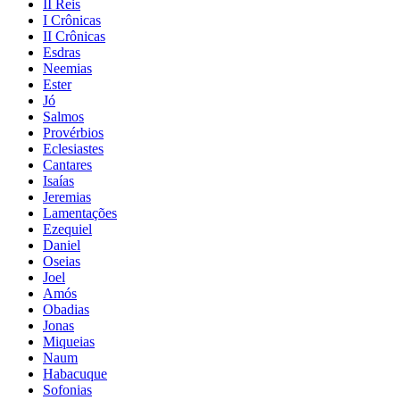
II Reis
I Crônicas
II Crônicas
Esdras
Neemias
Ester
Jó
Salmos
Provérbios
Eclesiastes
Cantares
Isaías
Jeremias
Lamentações
Ezequiel
Daniel
Oseias
Joel
Amós
Obadias
Jonas
Miqueias
Naum
Habacuque
Sofonias