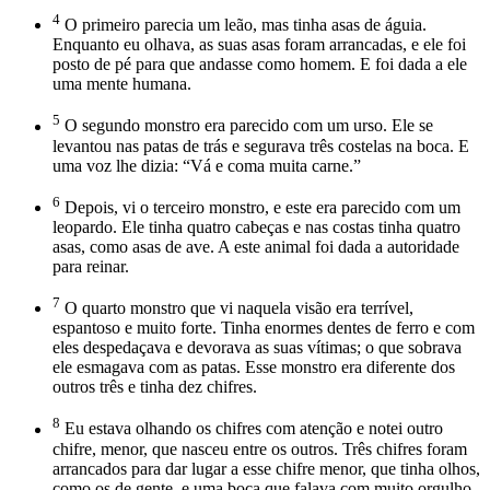
4
O primeiro parecia um leão, mas tinha asas de águia.
Enquanto eu olhava, as suas asas foram arrancadas, e ele foi
posto de pé para que andasse como homem. E foi dada a ele
uma mente humana.
5
O segundo monstro era parecido com um urso. Ele se
levantou nas patas de trás e segurava três costelas na boca. E
uma voz lhe dizia: “Vá e coma muita carne.”
6
Depois, vi o terceiro monstro, e este era parecido com um
leopardo. Ele tinha quatro cabeças e nas costas tinha quatro
asas, como asas de ave. A este animal foi dada a autoridade
para reinar.
7
O quarto monstro que vi naquela visão era terrível,
espantoso e muito forte. Tinha enormes dentes de ferro e com
eles despedaçava e devorava as suas vítimas; o que sobrava
ele esmagava com as patas. Esse monstro era diferente dos
outros três e tinha dez chifres.
8
Eu estava olhando os chifres com atenção e notei outro
chifre, menor, que nasceu entre os outros. Três chifres foram
arrancados para dar lugar a esse chifre menor, que tinha olhos,
como os de gente, e uma boca que falava com muito orgulho.