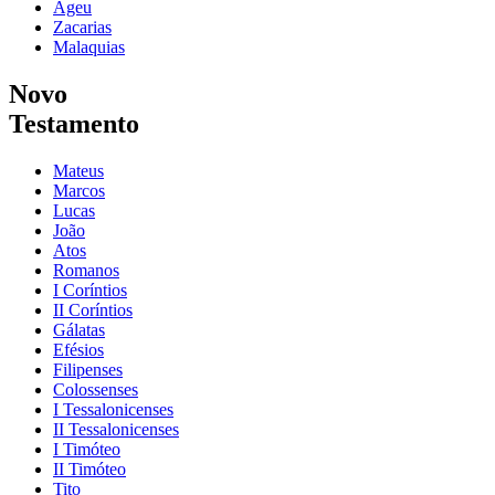
Ageu
Zacarias
Malaquias
Novo
Testamento
Mateus
Marcos
Lucas
João
Atos
Romanos
I Coríntios
II Coríntios
Gálatas
Efésios
Filipenses
Colossenses
I Tessalonicenses
II Tessalonicenses
I Timóteo
II Timóteo
Tito