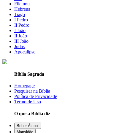
Filemon
Hebreus
Tiago
I Pedro
II Pedro
I João
II João
III João
Judas
Apocalipse
Bíblia Sagrada
Homepage
Pesquisar na Bíblia
Política de Privacidade
Termo de Uso
O que a Bíblia diz
Beber Álcool
Mansidão