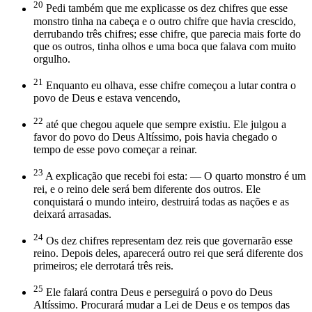
20
Pedi também que me explicasse os dez chifres que esse
monstro tinha na cabeça e o outro chifre que havia crescido,
derrubando três chifres; esse chifre, que parecia mais forte do
que os outros, tinha olhos e uma boca que falava com muito
orgulho.
21
Enquanto eu olhava, esse chifre começou a lutar contra o
povo de Deus e estava vencendo,
22
até que chegou aquele que sempre existiu. Ele julgou a
favor do povo do Deus Altíssimo, pois havia chegado o
tempo de esse povo começar a reinar.
23
A explicação que recebi foi esta: — O quarto monstro é um
rei, e o reino dele será bem diferente dos outros. Ele
conquistará o mundo inteiro, destruirá todas as nações e as
deixará arrasadas.
24
Os dez chifres representam dez reis que governarão esse
reino. Depois deles, aparecerá outro rei que será diferente dos
primeiros; ele derrotará três reis.
25
Ele falará contra Deus e perseguirá o povo do Deus
Altíssimo. Procurará mudar a Lei de Deus e os tempos das