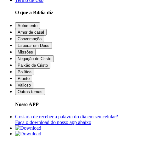
Termo de Uso
O que a Bíblia diz
Sofrimento
Amor de casal
Conversação
Esperar em Deus
Missões
Negação de Cristo
Paixão de Cristo
Política
Pranto
Valioso
Outros temas
Nosso APP
Gostaria de receber a palavra do dia em seu celular?
Faça o download do nosso app abaixo