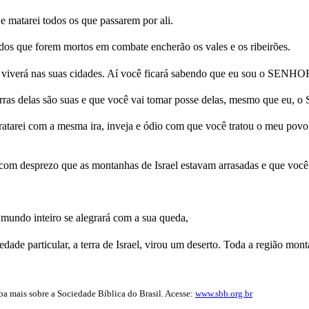
 matarei todos os que passarem por ali.
dos que forem mortos em combate encherão os vales e os ribeirões.
 viverá nas suas cidades. Aí você ficará sabendo que eu sou o SENHO
erras delas são suas e que você vai tomar posse delas, mesmo que eu, o
tarei com a mesma ira, inveja e ódio com que você tratou o meu povo.
m desprezo que as montanhas de Israel estavam arrasadas e que você 
undo inteiro se alegrará com a sua queda,
e particular, a terra de Israel, virou um deserto. Toda a região mon
iba mais sobre a Sociedade Bíblica do Brasil. Acesse:
www.sbb.org.br