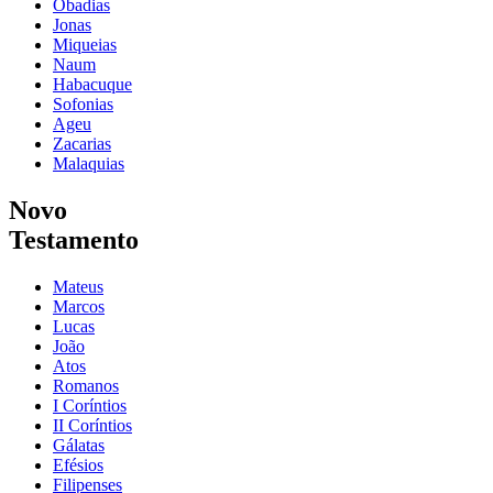
Obadias
Jonas
Miqueias
Naum
Habacuque
Sofonias
Ageu
Zacarias
Malaquias
Novo
Testamento
Mateus
Marcos
Lucas
João
Atos
Romanos
I Coríntios
II Coríntios
Gálatas
Efésios
Filipenses