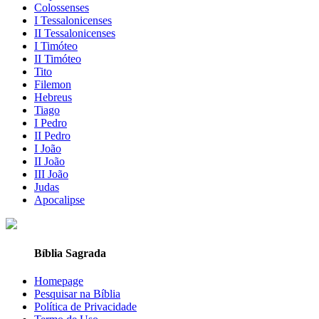
Colossenses
I Tessalonicenses
II Tessalonicenses
I Timóteo
II Timóteo
Tito
Filemon
Hebreus
Tiago
I Pedro
II Pedro
I João
II João
III João
Judas
Apocalipse
Bíblia Sagrada
Homepage
Pesquisar na Bíblia
Política de Privacidade