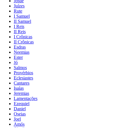
Josué
Juízes
Rute
I Samuel
II Samuel
I Reis
II Reis
I Crônicas
II Crônicas
Esdras
Neemias
Ester
Jó
Salmos
Provérbios
Eclesiastes
Cantares
Isaías
Jeremias
Lamentações
Ezequiel
Daniel
Oseias
Joel
Amós