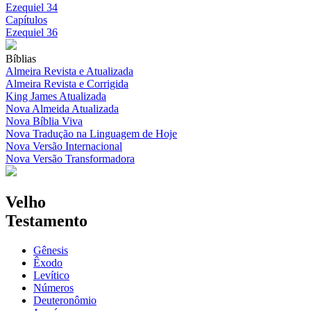
Ezequiel 34
Capítulos
Ezequiel 36
Bíblias
Almeira Revista e Atualizada
Almeira Revista e Corrigida
King James Atualizada
Nova Almeida Atualizada
Nova Bíblia Viva
Nova Tradução na Linguagem de Hoje
Nova Versão Internacional
Nova Versão Transformadora
Velho
Testamento
Gênesis
Êxodo
Levítico
Números
Deuteronômio