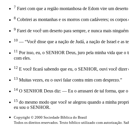
7
Farei com que a região montanhosa de Edom vire um deserto e
8
Cobrirei as montanhas e os morros com cadáveres; os corpos 
9
Farei de você um deserto para sempre, e nunca mais ninguém
10
— “Você disse que a nação de Judá, a nação de Israel e as t
11
Por isso, eu, o SENHOR Deus, juro pela minha vida que o tra
com eles.
12
E você ficará sabendo que eu, o SENHOR, ouvi você dizer co
13
Muitas vezes, eu o ouvi falar contra mim com desprezo.”
14
O SENHOR Deus diz: — Eu o arrasarei de tal forma, que o m
15
do mesmo modo que você se alegrou quando a minha propriedad
eu sou o SENHOR.
Copyright © 2000 Sociedade Bíblica do Brasil
Todos os direitos reservados. Texto bíblico utilizado com autorização. Sa