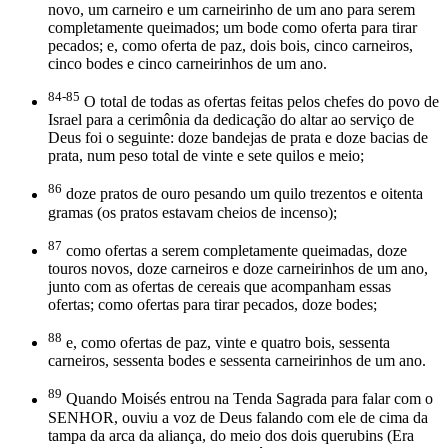
novo, um carneiro e um carneirinho de um ano para serem
completamente queimados; um bode como oferta para tirar
pecados; e, como oferta de paz, dois bois, cinco carneiros,
cinco bodes e cinco carneirinhos de um ano.
84-85
O total de todas as ofertas feitas pelos chefes do povo de
Israel para a cerimônia da dedicação do altar ao serviço de
Deus foi o seguinte: doze bandejas de prata e doze bacias de
prata, num peso total de vinte e sete quilos e meio;
86
doze pratos de ouro pesando um quilo trezentos e oitenta
gramas (os pratos estavam cheios de incenso);
87
como ofertas a serem completamente queimadas, doze
touros novos, doze carneiros e doze carneirinhos de um ano,
junto com as ofertas de cereais que acompanham essas
ofertas; como ofertas para tirar pecados, doze bodes;
88
e, como ofertas de paz, vinte e quatro bois, sessenta
carneiros, sessenta bodes e sessenta carneirinhos de um ano.
89
Quando Moisés entrou na Tenda Sagrada para falar com o
SENHOR, ouviu a voz de Deus falando com ele de cima da
tampa da arca da aliança, do meio dos dois querubins (Era