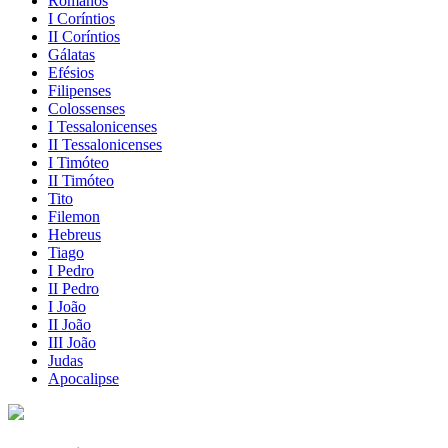
Romanos
I Coríntios
II Coríntios
Gálatas
Efésios
Filipenses
Colossenses
I Tessalonicenses
II Tessalonicenses
I Timóteo
II Timóteo
Tito
Filemon
Hebreus
Tiago
I Pedro
II Pedro
I João
II João
III João
Judas
Apocalipse