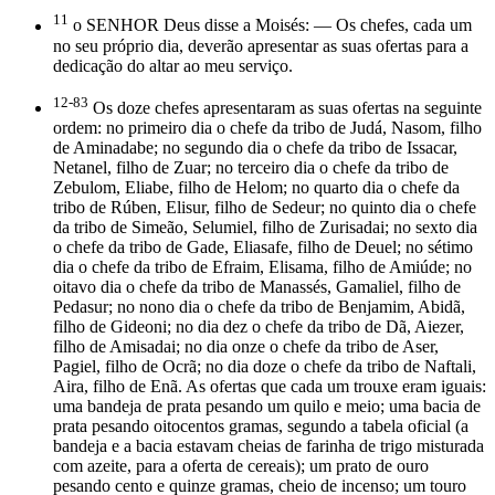
11
o SENHOR Deus disse a Moisés: — Os chefes, cada um
no seu próprio dia, deverão apresentar as suas ofertas para a
dedicação do altar ao meu serviço.
12-83
Os doze chefes apresentaram as suas ofertas na seguinte
ordem: no primeiro dia o chefe da tribo de Judá, Nasom, filho
de Aminadabe; no segundo dia o chefe da tribo de Issacar,
Netanel, filho de Zuar; no terceiro dia o chefe da tribo de
Zebulom, Eliabe, filho de Helom; no quarto dia o chefe da
tribo de Rúben, Elisur, filho de Sedeur; no quinto dia o chefe
da tribo de Simeão, Selumiel, filho de Zurisadai; no sexto dia
o chefe da tribo de Gade, Eliasafe, filho de Deuel; no sétimo
dia o chefe da tribo de Efraim, Elisama, filho de Amiúde; no
oitavo dia o chefe da tribo de Manassés, Gamaliel, filho de
Pedasur; no nono dia o chefe da tribo de Benjamim, Abidã,
filho de Gideoni; no dia dez o chefe da tribo de Dã, Aiezer,
filho de Amisadai; no dia onze o chefe da tribo de Aser,
Pagiel, filho de Ocrã; no dia doze o chefe da tribo de Naftali,
Aira, filho de Enã. As ofertas que cada um trouxe eram iguais:
uma bandeja de prata pesando um quilo e meio; uma bacia de
prata pesando oitocentos gramas, segundo a tabela oficial (a
bandeja e a bacia estavam cheias de farinha de trigo misturada
com azeite, para a oferta de cereais); um prato de ouro
pesando cento e quinze gramas, cheio de incenso; um touro