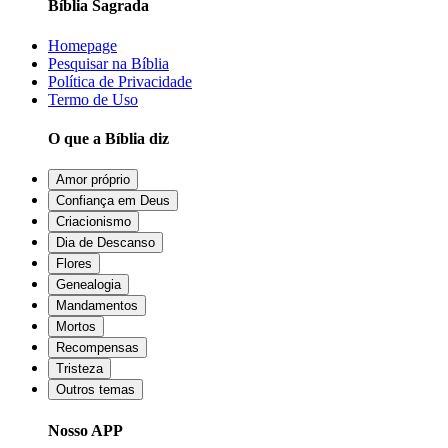
Bíblia Sagrada
Homepage
Pesquisar na Bíblia
Política de Privacidade
Termo de Uso
O que a Bíblia diz
Amor próprio
Confiança em Deus
Criacionismo
Dia de Descanso
Flores
Genealogia
Mandamentos
Mortos
Recompensas
Tristeza
Outros temas
Nosso APP