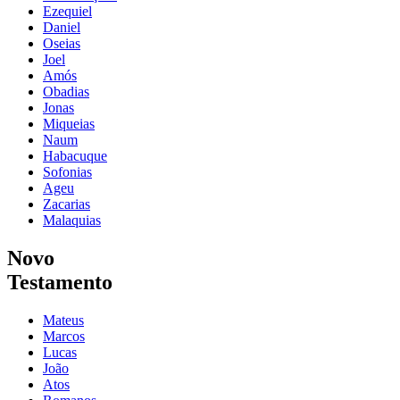
Ezequiel
Daniel
Oseias
Joel
Amós
Obadias
Jonas
Miqueias
Naum
Habacuque
Sofonias
Ageu
Zacarias
Malaquias
Novo
Testamento
Mateus
Marcos
Lucas
João
Atos