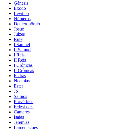
Gênesis
Êxodo
Levítico
Números
Deuteronômio
Josué
Juízes
Rute
I Samuel
II Samuel
I Reis
II Reis
I Crônicas
II Crônicas
Esdras
Neemias
Ester
Jó
Salmos
Provérbios
Eclesiastes
Cantares
Isaías
Jeremias
Lamentações