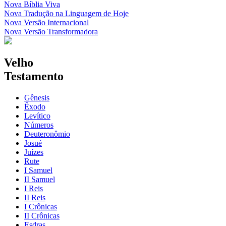
Nova Bíblia Viva
Nova Tradução na Linguagem de Hoje
Nova Versão Internacional
Nova Versão Transformadora
Velho
Testamento
Gênesis
Êxodo
Levítico
Números
Deuteronômio
Josué
Juízes
Rute
I Samuel
II Samuel
I Reis
II Reis
I Crônicas
II Crônicas
Esdras