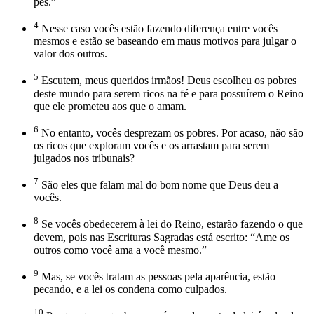
pés.”
4
Nesse caso vocês estão fazendo diferença entre vocês
mesmos e estão se baseando em maus motivos para julgar o
valor dos outros.
5
Escutem, meus queridos irmãos! Deus escolheu os pobres
deste mundo para serem ricos na fé e para possuírem o Reino
que ele prometeu aos que o amam.
6
No entanto, vocês desprezam os pobres. Por acaso, não são
os ricos que exploram vocês e os arrastam para serem
julgados nos tribunais?
7
São eles que falam mal do bom nome que Deus deu a
vocês.
8
Se vocês obedecerem à lei do Reino, estarão fazendo o que
devem, pois nas Escrituras Sagradas está escrito: “Ame os
outros como você ama a você mesmo.”
9
Mas, se vocês tratam as pessoas pela aparência, estão
pecando, e a lei os condena como culpados.
10