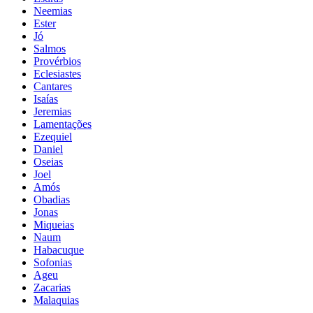
Neemias
Ester
Jó
Salmos
Provérbios
Eclesiastes
Cantares
Isaías
Jeremias
Lamentações
Ezequiel
Daniel
Oseias
Joel
Amós
Obadias
Jonas
Miqueias
Naum
Habacuque
Sofonias
Ageu
Zacarias
Malaquias