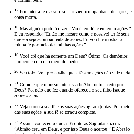
e comam bem.”
17
Portanto, a fé é assim: se não vier acompanhada de ações, é
coisa morta.
18
Mas alguém poderá dizer: “Você tem fé, e eu tenho ações.”
E eu respondo: “Então me mostre como é possível ter fé sem
que ela seja acompanhada de ações. Eu vou lhe mostrar a
minha fé por meio das minhas ações.”
19
Você crê que há somente um Deus? Ótimo! Os demônios
também creem e tremem de medo.
20
Seu tolo! Vou provar-lhe que a fé sem ações não vale nada.
21
Como é que o nosso antepassado Abraão foi aceito por
Deus? Foi pelo que fez quando ofereceu o seu filho Isaque
sobre o altar.
22
Veja como a sua fé e as suas ações agiram juntas. Por meio
das suas ações, a sua fé se tornou completa.
23
Assim aconteceu o que as Escrituras Sagradas dizem:
“Abraão creu em Deus, e por isso Deus o aceitou.” E Abraão