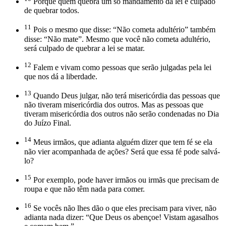
Porque quem quebra um só mandamento da lei é culpado
de quebrar todos.
11
Pois o mesmo que disse: “Não cometa adultério” também
disse: “Não mate”. Mesmo que você não cometa adultério,
será culpado de quebrar a lei se matar.
12
Falem e vivam como pessoas que serão julgadas pela lei
que nos dá a liberdade.
13
Quando Deus julgar, não terá misericórdia das pessoas que
não tiveram misericórdia dos outros. Mas as pessoas que
tiveram misericórdia dos outros não serão condenadas no Dia
do Juízo Final.
14
Meus irmãos, que adianta alguém dizer que tem fé se ela
não vier acompanhada de ações? Será que essa fé pode salvá-
lo?
15
Por exemplo, pode haver irmãos ou irmãs que precisam de
roupa e que não têm nada para comer.
16
Se vocês não lhes dão o que eles precisam para viver, não
adianta nada dizer: “Que Deus os abençoe! Vistam agasalhos