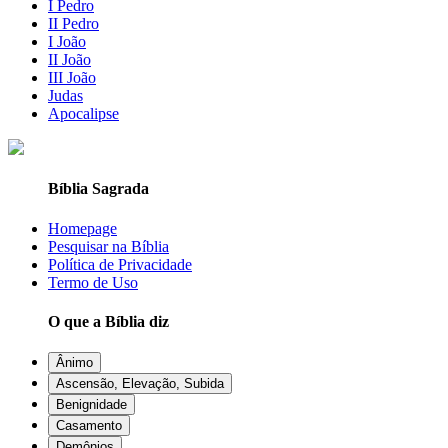
I Pedro
II Pedro
I João
II João
III João
Judas
Apocalipse
Bíblia Sagrada
Homepage
Pesquisar na Bíblia
Política de Privacidade
Termo de Uso
O que a Bíblia diz
Ânimo
Ascensão, Elevação, Subida
Benignidade
Casamento
Demônios