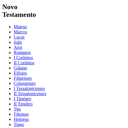
Novo
Testamento
Mateus
Marcos
Lucas
João
Atos
Romanos
I Coríntios
II Coríntios
Gálatas
Efésios
Filipenses
Colossenses
I Tessalonicenses
II Tessalonicenses
I Timóteo
II Timóteo
Tito
Filemon
Hebreus
Tiago