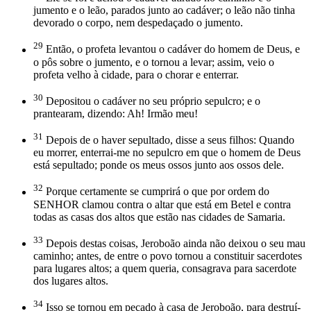
jumento e o leão, parados junto ao cadáver; o leão não tinha
devorado o corpo, nem despedaçado o jumento.
29
Então, o profeta levantou o cadáver do homem de Deus, e
o pôs sobre o jumento, e o tornou a levar; assim, veio o
profeta velho à cidade, para o chorar e enterrar.
30
Depositou o cadáver no seu próprio sepulcro; e o
prantearam, dizendo: Ah! Irmão meu!
31
Depois de o haver sepultado, disse a seus filhos: Quando
eu morrer, enterrai-me no sepulcro em que o homem de Deus
está sepultado; ponde os meus ossos junto aos ossos dele.
32
Porque certamente se cumprirá o que por ordem do
SENHOR clamou contra o altar que está em Betel e contra
todas as casas dos altos que estão nas cidades de Samaria.
33
Depois destas coisas, Jeroboão ainda não deixou o seu mau
caminho; antes, de entre o povo tornou a constituir sacerdotes
para lugares altos; a quem queria, consagrava para sacerdote
dos lugares altos.
34
Isso se tornou em pecado à casa de Jeroboão, para destruí-