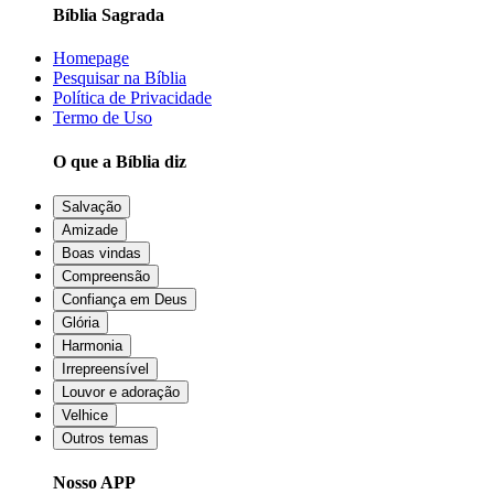
Bíblia Sagrada
Homepage
Pesquisar na Bíblia
Política de Privacidade
Termo de Uso
O que a Bíblia diz
Salvação
Amizade
Boas vindas
Compreensão
Confiança em Deus
Glória
Harmonia
Irrepreensível
Louvor e adoração
Velhice
Outros temas
Nosso APP