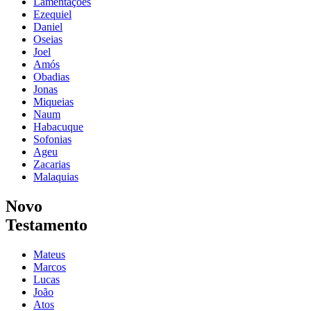
Lamentações
Ezequiel
Daniel
Oseias
Joel
Amós
Obadias
Jonas
Miqueias
Naum
Habacuque
Sofonias
Ageu
Zacarias
Malaquias
Novo
Testamento
Mateus
Marcos
Lucas
João
Atos