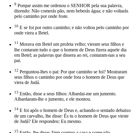
9
Porque assim me ordenou o SENHOR pela sua palavra,
dizendo: Não comerás pão, nem beberás água; e não voltarás
pelo caminho por onde foste.
10
E se foi por outro caminho; e não voltou pelo caminho por
onde viera a Betel.
11
Morava em Betel um profeta velho; vieram seus filhos e
lhe contaram tudo o que o homem de Deus fizera aquele dia
em Betel; as palavras que dissera ao rei, contaram-nas a seu
pai.
12
Perguntou-lhes o pai: Por que caminho se foi? Mostraram
seus filhos o caminho por onde fora o homem de Deus que
viera de Judá.
13
Então, disse a seus filhos: Albardai-me um jumento.
Albardaram-lhe o jumento, e ele montou.
14
E foi após o homem de Deus e, achando-o sentado debaixo
de um carvalho, lhe disse: És tu o homem de Deus que vieste
de Judá? Ele respondeu: Eu mesmo.
15
Então, lhe disse: Vem comigo a casa e come pão.