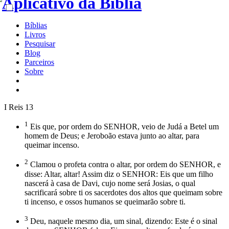
Bíblias
Livros
Pesquisar
Blog
Parceiros
Sobre
I Reis 13
1
Eis que, por ordem do SENHOR, veio de Judá a Betel um
homem de Deus; e Jeroboão estava junto ao altar, para
queimar incenso.
2
Clamou o profeta contra o altar, por ordem do SENHOR, e
disse: Altar, altar! Assim diz o SENHOR: Eis que um filho
nascerá à casa de Davi, cujo nome será Josias, o qual
sacrificará sobre ti os sacerdotes dos altos que queimam sobre
ti incenso, e ossos humanos se queimarão sobre ti.
3
Deu, naquele mesmo dia, um sinal, dizendo: Este é o sinal