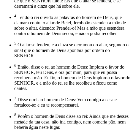
de que o SENHOR falou: Eis que o altar se fenderá, e se
derramará a cinza que há sobre ele.
4
Tendo o rei ouvido as palavras do homem de Deus, que
clamara contra o altar de Betel, Jeroboão estendeu a mão de
sobre o altar, dizendo: Prendei-o! Mas a mão que estendera
contra o homem de Deus secou, e não a podia recolher.
5
O altar se fendeu, e a cinza se derramou do altar, segundo o
sinal que o homem de Deus apontara por ordem do
SENHOR.
6
Então, disse o rei ao homem de Deus: Implora o favor do
SENHOR, teu Deus, e ora por mim, para que eu possa
recolher a mão. Então, o homem de Deus implorou o favor do
SENHOR, e a mão do rei se lhe recolheu e ficou como
dantes.
7
Disse o rei ao homem de Deus: Vem comigo a casa e
fortalece-te; e eu te recompensarei.
8
Porém o homem de Deus disse ao rei: Ainda que me desses
metade da tua casa, não iria contigo, nem comeria pão, nem
beberia água neste lugar.