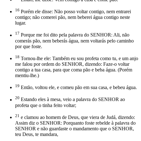
16
Porém ele disse: Não posso voltar contigo, nem entrarei
contigo; não comerei pão, nem beberei água contigo neste
lugar.
17
Porque me foi dito pela palavra do SENHOR: Ali, não
comerás pão, nem beberás água, nem voltarás pelo caminho
por que foste.
18
Tornou-lhe ele: Também eu sou profeta como tu, e um anjo
me falou por ordem do SENHOR, dizendo: Faze-o voltar
contigo a tua casa, para que coma pão e beba água. (Porém
mentiu-lhe.)
19
Então, voltou ele, e comeu pão em sua casa, e bebeu água.
20
Estando eles à mesa, veio a palavra do SENHOR ao
profeta que o tinha feito voltar;
21
e clamou ao homem de Deus, que viera de Judá, dizendo:
Assim diz o SENHOR: Porquanto foste rebelde à palavra do
SENHOR e não guardaste o mandamento que o SENHOR,
teu Deus, te mandara,