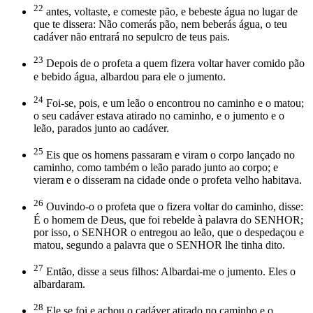
22
antes, voltaste, e comeste pão, e bebeste água no lugar de
que te dissera: Não comerás pão, nem beberás água, o teu
cadáver não entrará no sepulcro de teus pais.
23
Depois de o profeta a quem fizera voltar haver comido pão
e bebido água, albardou para ele o jumento.
24
Foi-se, pois, e um leão o encontrou no caminho e o matou;
o seu cadáver estava atirado no caminho, e o jumento e o
leão, parados junto ao cadáver.
25
Eis que os homens passaram e viram o corpo lançado no
caminho, como também o leão parado junto ao corpo; e
vieram e o disseram na cidade onde o profeta velho habitava.
26
Ouvindo-o o profeta que o fizera voltar do caminho, disse:
É o homem de Deus, que foi rebelde à palavra do SENHOR;
por isso, o SENHOR o entregou ao leão, que o despedaçou e
matou, segundo a palavra que o SENHOR lhe tinha dito.
27
Então, disse a seus filhos: Albardai-me o jumento. Eles o
albardaram.
28
Ele se foi e achou o cadáver atirado no caminho e o