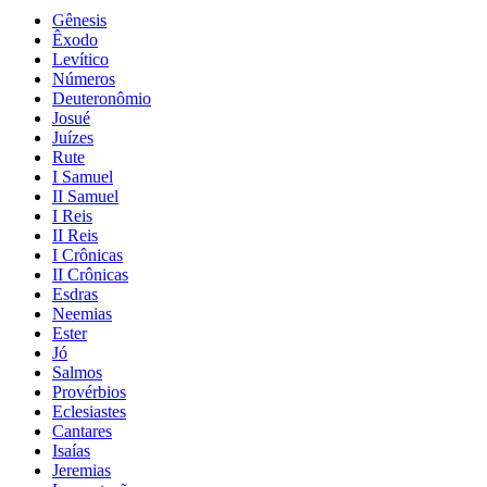
Gênesis
Êxodo
Levítico
Números
Deuteronômio
Josué
Juízes
Rute
I Samuel
II Samuel
I Reis
II Reis
I Crônicas
II Crônicas
Esdras
Neemias
Ester
Jó
Salmos
Provérbios
Eclesiastes
Cantares
Isaías
Jeremias