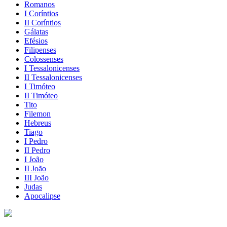
Romanos
I Coríntios
II Coríntios
Gálatas
Efésios
Filipenses
Colossenses
I Tessalonicenses
II Tessalonicenses
I Timóteo
II Timóteo
Tito
Filemon
Hebreus
Tiago
I Pedro
II Pedro
I João
II João
III João
Judas
Apocalipse