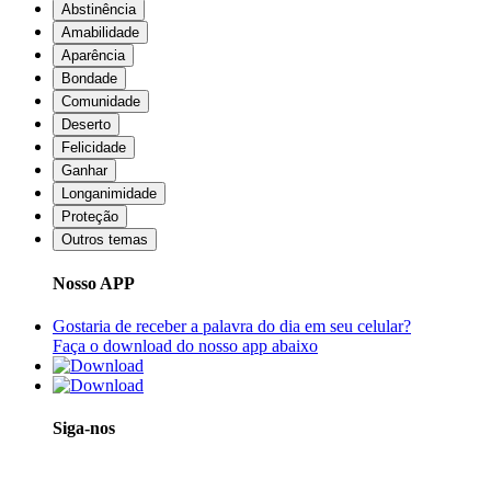
Abstinência
Amabilidade
Aparência
Bondade
Comunidade
Deserto
Felicidade
Ganhar
Longanimidade
Proteção
Outros temas
Nosso APP
Gostaria de receber a palavra do dia em seu celular?
Faça o download do nosso app abaixo
Siga-nos