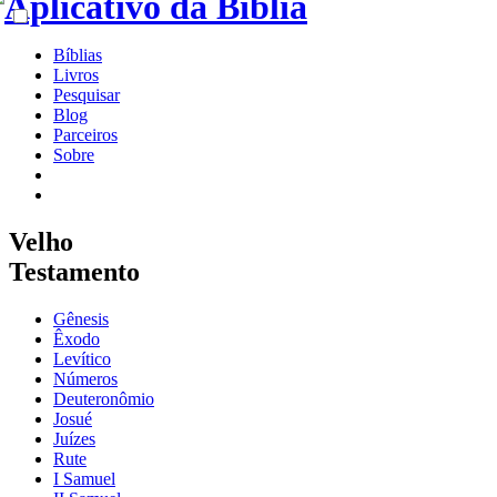
Bíblias
Livros
Pesquisar
Blog
Parceiros
Sobre
Velho
Testamento
Gênesis
Êxodo
Levítico
Números
Deuteronômio
Josué
Juízes
Rute
I Samuel