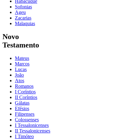
Habacuque
Sofonias
Ageu
Zacarias
Malaquias
Novo
Testamento
Mateus
Marcos
Lucas
João
Atos
Romanos
I Coríntios
II Coríntios
Gálatas
Efésios
Filipenses
Colossenses
I Tessalonicenses
II Tessalonicenses
I Timóteo