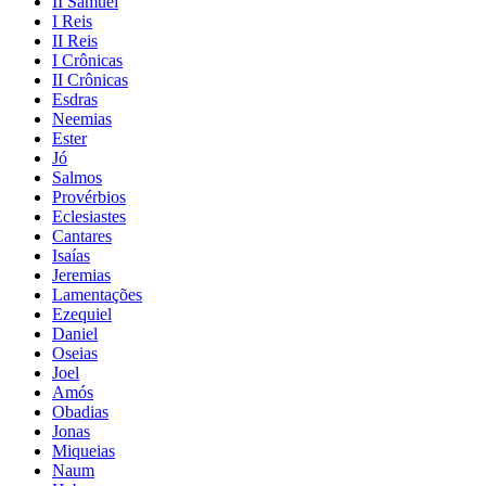
II Samuel
I Reis
II Reis
I Crônicas
II Crônicas
Esdras
Neemias
Ester
Jó
Salmos
Provérbios
Eclesiastes
Cantares
Isaías
Jeremias
Lamentações
Ezequiel
Daniel
Oseias
Joel
Amós
Obadias
Jonas
Miqueias
Naum