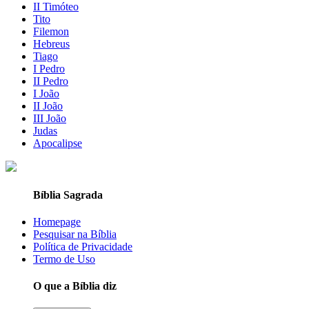
II Timóteo
Tito
Filemon
Hebreus
Tiago
I Pedro
II Pedro
I João
II João
III João
Judas
Apocalipse
Bíblia Sagrada
Homepage
Pesquisar na Bíblia
Política de Privacidade
Termo de Uso
O que a Bíblia diz