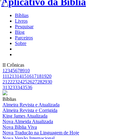
Bíblias
Livros
Pesquisar
Blog
Parceiros
Sobre
II Crônicas
1
2
3
4
5
6
7
8
9
10
11
12
13
14
15
16
17
18
19
20
21
22
23
24
25
26
27
28
29
30
31
32
33
34
35
36
Bíblias
Almeira Revista e Atualizada
Almeira Revista e Corrigida
King James Atualizada
Nova Almeida Atualizada
Nova Bíblia Viva
Nova Tradução na Linguagem de Hoje
Nova Versão Internacional