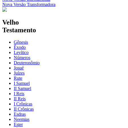
Nova Versão Transformadora
Velho
Testamento
Gênesis
Êxodo
Levítico
Números
Deuteronômio
Josué
Juízes
Rute
I Samuel
II Samuel
I Reis
II Reis
I Crônicas
II Crônicas
Esdras
Neemias
Ester