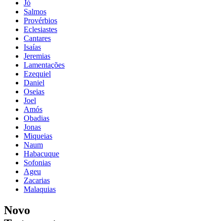
Jó
Salmos
Provérbios
Eclesiastes
Cantares
Isaías
Jeremias
Lamentações
Ezequiel
Daniel
Oseias
Joel
Amós
Obadias
Jonas
Miqueias
Naum
Habacuque
Sofonias
Ageu
Zacarias
Malaquias
Novo