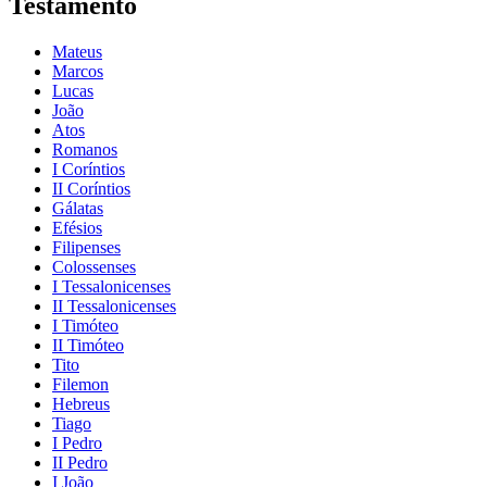
Testamento
Mateus
Marcos
Lucas
João
Atos
Romanos
I Coríntios
II Coríntios
Gálatas
Efésios
Filipenses
Colossenses
I Tessalonicenses
II Tessalonicenses
I Timóteo
II Timóteo
Tito
Filemon
Hebreus
Tiago
I Pedro
II Pedro
I João