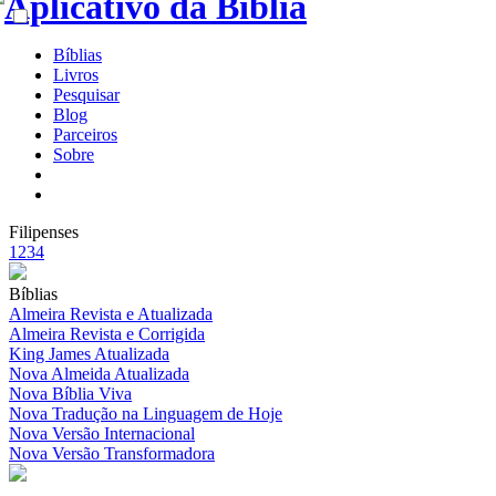
Bíblias
Livros
Pesquisar
Blog
Parceiros
Sobre
Filipenses
1
2
3
4
Bíblias
Almeira Revista e Atualizada
Almeira Revista e Corrigida
King James Atualizada
Nova Almeida Atualizada
Nova Bíblia Viva
Nova Tradução na Linguagem de Hoje
Nova Versão Internacional
Nova Versão Transformadora