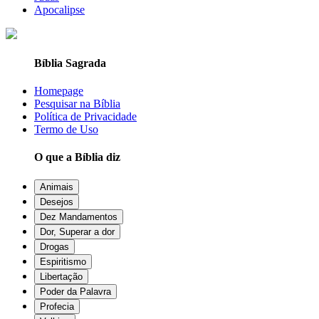
Apocalipse
Bíblia Sagrada
Homepage
Pesquisar na Bíblia
Política de Privacidade
Termo de Uso
O que a Bíblia diz
Animais
Desejos
Dez Mandamentos
Dor, Superar a dor
Drogas
Espiritismo
Libertação
Poder da Palavra
Profecia