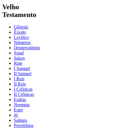
Velho
Testamento
Gênesis
Êxodo
Levítico
Números
Deuteronômio
Josué
Juízes
Rute
I Samuel
II Samuel
I Reis
II Reis
I Crônicas
II Crônicas
Esdras
Neemias
Ester
Jó
Salmos
Provérbios