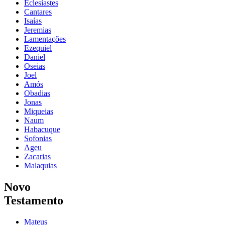
Eclesiastes
Cantares
Isaías
Jeremias
Lamentações
Ezequiel
Daniel
Oseias
Joel
Amós
Obadias
Jonas
Miqueias
Naum
Habacuque
Sofonias
Ageu
Zacarias
Malaquias
Novo
Testamento
Mateus