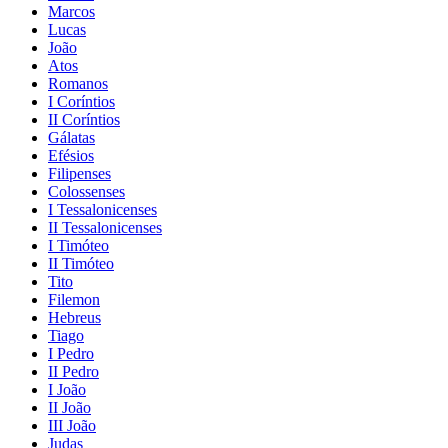
Marcos
Lucas
João
Atos
Romanos
I Coríntios
II Coríntios
Gálatas
Efésios
Filipenses
Colossenses
I Tessalonicenses
II Tessalonicenses
I Timóteo
II Timóteo
Tito
Filemon
Hebreus
Tiago
I Pedro
II Pedro
I João
II João
III João
Judas