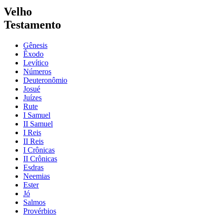
Velho
Testamento
Gênesis
Êxodo
Levítico
Números
Deuteronômio
Josué
Juízes
Rute
I Samuel
II Samuel
I Reis
II Reis
I Crônicas
II Crônicas
Esdras
Neemias
Ester
Jó
Salmos
Provérbios