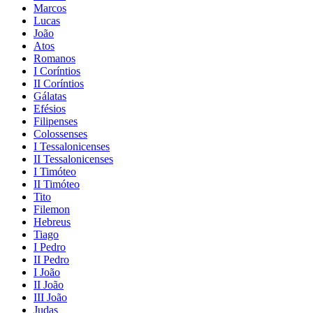
Marcos
Lucas
João
Atos
Romanos
I Coríntios
II Coríntios
Gálatas
Efésios
Filipenses
Colossenses
I Tessalonicenses
II Tessalonicenses
I Timóteo
II Timóteo
Tito
Filemon
Hebreus
Tiago
I Pedro
II Pedro
I João
II João
III João
Judas