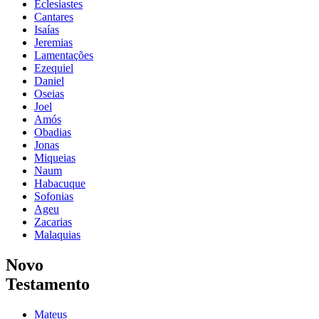
Eclesiastes
Cantares
Isaías
Jeremias
Lamentações
Ezequiel
Daniel
Oseias
Joel
Amós
Obadias
Jonas
Miqueias
Naum
Habacuque
Sofonias
Ageu
Zacarias
Malaquias
Novo
Testamento
Mateus