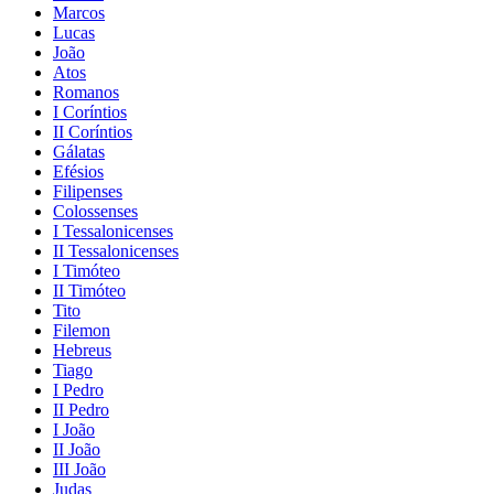
Marcos
Lucas
João
Atos
Romanos
I Coríntios
II Coríntios
Gálatas
Efésios
Filipenses
Colossenses
I Tessalonicenses
II Tessalonicenses
I Timóteo
II Timóteo
Tito
Filemon
Hebreus
Tiago
I Pedro
II Pedro
I João
II João
III João
Judas