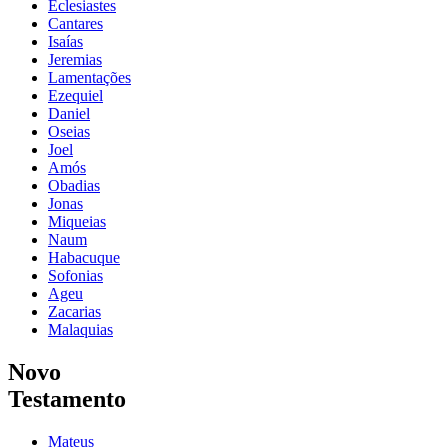
Eclesiastes
Cantares
Isaías
Jeremias
Lamentações
Ezequiel
Daniel
Oseias
Joel
Amós
Obadias
Jonas
Miqueias
Naum
Habacuque
Sofonias
Ageu
Zacarias
Malaquias
Novo
Testamento
Mateus