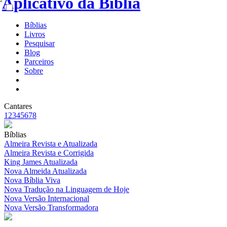
Bíblias
Livros
Pesquisar
Blog
Parceiros
Sobre
Cantares
1
2
3
4
5
6
7
8
Bíblias
Almeira Revista e Atualizada
Almeira Revista e Corrigida
King James Atualizada
Nova Almeida Atualizada
Nova Bíblia Viva
Nova Tradução na Linguagem de Hoje
Nova Versão Internacional
Nova Versão Transformadora