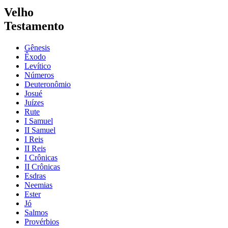
Velho
Testamento
Gênesis
Êxodo
Levítico
Números
Deuteronômio
Josué
Juízes
Rute
I Samuel
II Samuel
I Reis
II Reis
I Crônicas
II Crônicas
Esdras
Neemias
Ester
Jó
Salmos
Provérbios