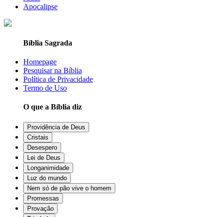
Apocalipse
Bíblia Sagrada
Homepage
Pesquisar na Bíblia
Política de Privacidade
Termo de Uso
O que a Bíblia diz
Providência de Deus
Cristais
Desespero
Lei de Deus
Longanimidade
Luz do mundo
Nem só de pão vive o homem
Promessas
Provação