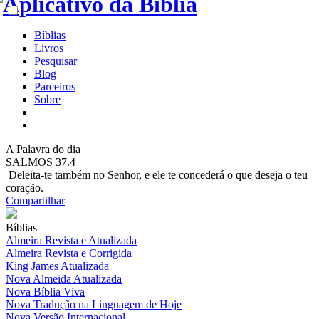
Bíblias
Livros
Pesquisar
Blog
Parceiros
Sobre
A
Palavra do dia
SALMOS 37.4
Deleita-te também no Senhor, e ele te concederá o que deseja o teu
coração.
Compartilhar
Bíblias
Almeira Revista e Atualizada
Almeira Revista e Corrigida
King James Atualizada
Nova Almeida Atualizada
Nova Bíblia Viva
Nova Tradução na Linguagem de Hoje
Nova Versão Internacional