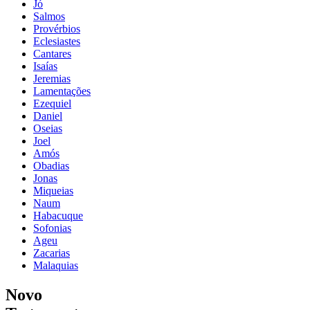
Jó
Salmos
Provérbios
Eclesiastes
Cantares
Isaías
Jeremias
Lamentações
Ezequiel
Daniel
Oseias
Joel
Amós
Obadias
Jonas
Miqueias
Naum
Habacuque
Sofonias
Ageu
Zacarias
Malaquias
Novo