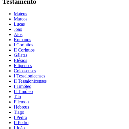
Testamento
Mateus
Marcos
Lucas
João
Atos
Romanos
I Coríntios
II Coríntios
Gálatas
Efésios
Filipenses
Colossenses
I Tessalonicenses
II Tessalonicenses
I Timóteo
II Timóteo
Tito
Filemon
Hebreus
Tiago
I Pedro
II Pedro
I João