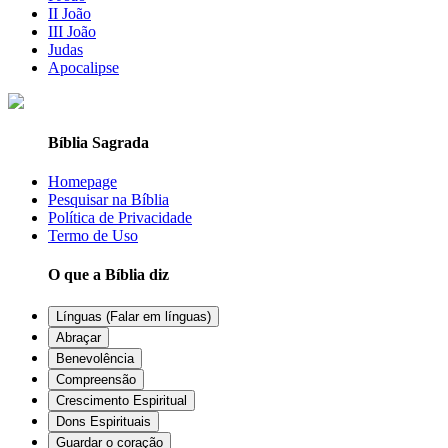
II João
III João
Judas
Apocalipse
Bíblia Sagrada
Homepage
Pesquisar na Bíblia
Política de Privacidade
Termo de Uso
O que a Bíblia diz
Línguas (Falar em línguas)
Abraçar
Benevolência
Compreensão
Crescimento Espiritual
Dons Espirituais
Guardar o coração