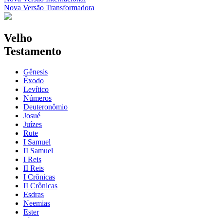
Nova Versão Transformadora
Velho
Testamento
Gênesis
Êxodo
Levítico
Números
Deuteronômio
Josué
Juízes
Rute
I Samuel
II Samuel
I Reis
II Reis
I Crônicas
II Crônicas
Esdras
Neemias
Ester