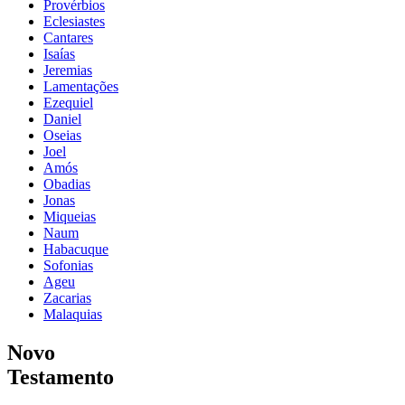
Provérbios
Eclesiastes
Cantares
Isaías
Jeremias
Lamentações
Ezequiel
Daniel
Oseias
Joel
Amós
Obadias
Jonas
Miqueias
Naum
Habacuque
Sofonias
Ageu
Zacarias
Malaquias
Novo
Testamento