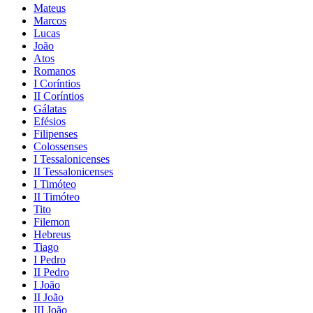
Mateus
Marcos
Lucas
João
Atos
Romanos
I Coríntios
II Coríntios
Gálatas
Efésios
Filipenses
Colossenses
I Tessalonicenses
II Tessalonicenses
I Timóteo
II Timóteo
Tito
Filemon
Hebreus
Tiago
I Pedro
II Pedro
I João
II João
III João