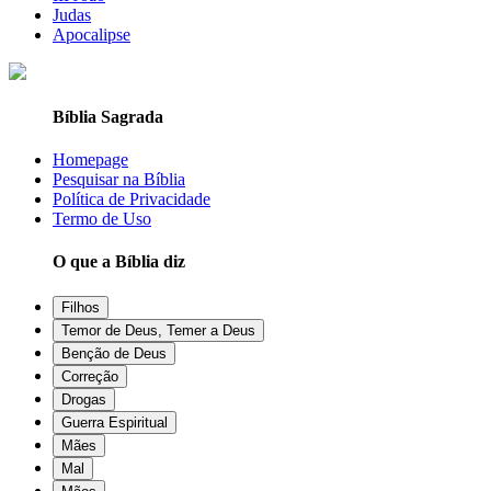
Judas
Apocalipse
Bíblia Sagrada
Homepage
Pesquisar na Bíblia
Política de Privacidade
Termo de Uso
O que a Bíblia diz
Filhos
Temor de Deus, Temer a Deus
Benção de Deus
Correção
Drogas
Guerra Espiritual
Mães
Mal