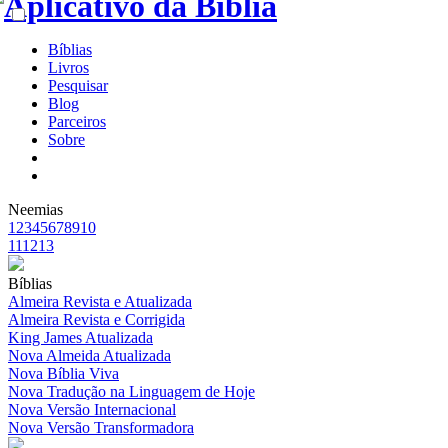
Bíblias
Livros
Pesquisar
Blog
Parceiros
Sobre
Neemias
1
2
3
4
5
6
7
8
9
10
11
12
13
Bíblias
Almeira Revista e Atualizada
Almeira Revista e Corrigida
King James Atualizada
Nova Almeida Atualizada
Nova Bíblia Viva
Nova Tradução na Linguagem de Hoje
Nova Versão Internacional
Nova Versão Transformadora