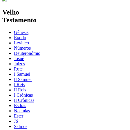
Velho
Testamento
Gênesis
Êxodo
Levítico
Números
Deuteronômio
Josué
Juízes
Rute
I Samuel
II Samuel
I Reis
II Reis
I Crônicas
II Crônicas
Esdras
Neemias
Ester
Jó
Salmos