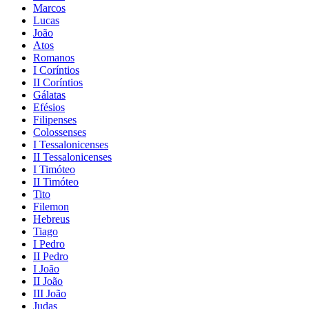
Marcos
Lucas
João
Atos
Romanos
I Coríntios
II Coríntios
Gálatas
Efésios
Filipenses
Colossenses
I Tessalonicenses
II Tessalonicenses
I Timóteo
II Timóteo
Tito
Filemon
Hebreus
Tiago
I Pedro
II Pedro
I João
II João
III João
Judas