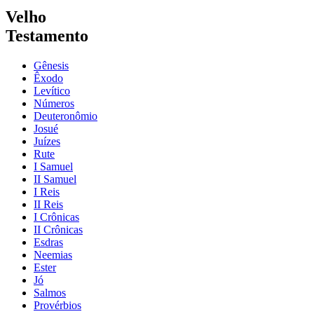
Velho
Testamento
Gênesis
Êxodo
Levítico
Números
Deuteronômio
Josué
Juízes
Rute
I Samuel
II Samuel
I Reis
II Reis
I Crônicas
II Crônicas
Esdras
Neemias
Ester
Jó
Salmos
Provérbios