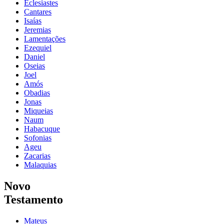
Eclesiastes
Cantares
Isaías
Jeremias
Lamentações
Ezequiel
Daniel
Oseias
Joel
Amós
Obadias
Jonas
Miqueias
Naum
Habacuque
Sofonias
Ageu
Zacarias
Malaquias
Novo
Testamento
Mateus