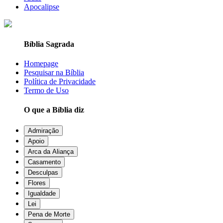
Apocalipse
Bíblia Sagrada
Homepage
Pesquisar na Bíblia
Política de Privacidade
Termo de Uso
O que a Bíblia diz
Admiração
Apoio
Arca da Aliança
Casamento
Desculpas
Flores
Igualdade
Lei
Pena de Morte