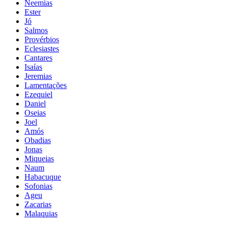
Neemias
Ester
Jó
Salmos
Provérbios
Eclesiastes
Cantares
Isaías
Jeremias
Lamentações
Ezequiel
Daniel
Oseias
Joel
Amós
Obadias
Jonas
Miqueias
Naum
Habacuque
Sofonias
Ageu
Zacarias
Malaquias