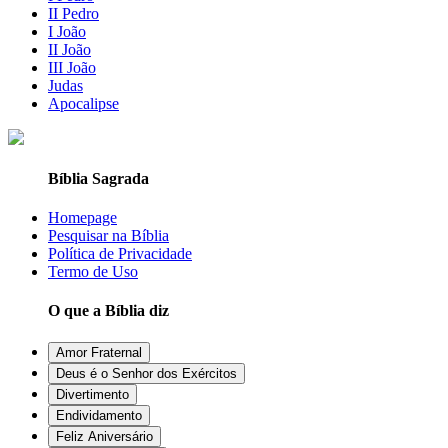
II Pedro
I João
II João
III João
Judas
Apocalipse
Bíblia Sagrada
Homepage
Pesquisar na Bíblia
Política de Privacidade
Termo de Uso
O que a Bíblia diz
Amor Fraternal
Deus é o Senhor dos Exércitos
Divertimento
Endividamento
Feliz Aniversário