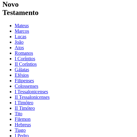
Novo
Testamento
Mateus
Marcos
Lucas
João
Atos
Romanos
I Coríntios
II Coríntios
Gálatas
Efésios
Filipenses
Colossenses
I Tessalonicenses
II Tessalonicenses
I Timóteo
II Timóteo
Tito
Filemon
Hebreus
Tiago
I Pedro