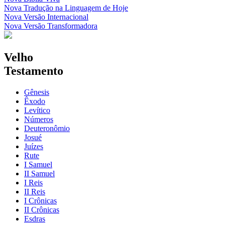
Nova Tradução na Linguagem de Hoje
Nova Versão Internacional
Nova Versão Transformadora
Velho
Testamento
Gênesis
Êxodo
Levítico
Números
Deuteronômio
Josué
Juízes
Rute
I Samuel
II Samuel
I Reis
II Reis
I Crônicas
II Crônicas
Esdras