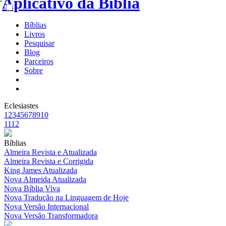
Bíblias
Livros
Pesquisar
Blog
Parceiros
Sobre
Eclesiastes
1
2
3
4
5
6
7
8
9
10
11
12
Bíblias
Almeira Revista e Atualizada
Almeira Revista e Corrigida
King James Atualizada
Nova Almeida Atualizada
Nova Bíblia Viva
Nova Tradução na Linguagem de Hoje
Nova Versão Internacional
Nova Versão Transformadora