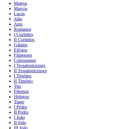
Mateus
Marcos
Lucas
João
Atos
Romanos
I Coríntios
II Coríntios
Gálatas
Efésios
Filipenses
Colossenses
I Tessalonicenses
II Tessalonicenses
I Timóteo
II Timóteo
Tito
Filemon
Hebreus
Tiago
I Pedro
II Pedro
I João
II João
III João