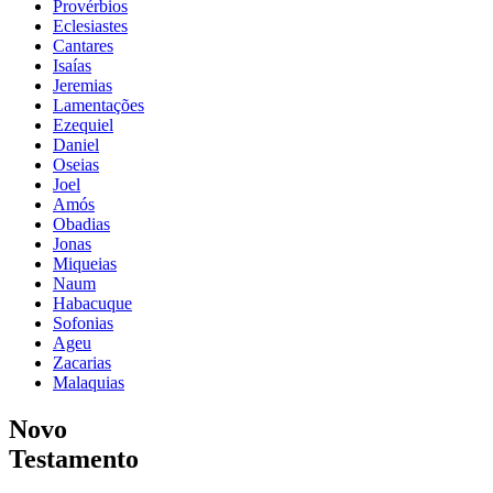
Provérbios
Eclesiastes
Cantares
Isaías
Jeremias
Lamentações
Ezequiel
Daniel
Oseias
Joel
Amós
Obadias
Jonas
Miqueias
Naum
Habacuque
Sofonias
Ageu
Zacarias
Malaquias
Novo
Testamento