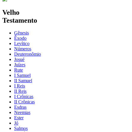
Velho
Testamento
Gênesis
Êxodo
Levítico
Números
Deuteronômio
Josué
Juízes
Rute
I Samuel
II Samuel
I Reis
II Reis
I Crônicas
II Crônicas
Esdras
Neemias
Ester
Jó
Salmos