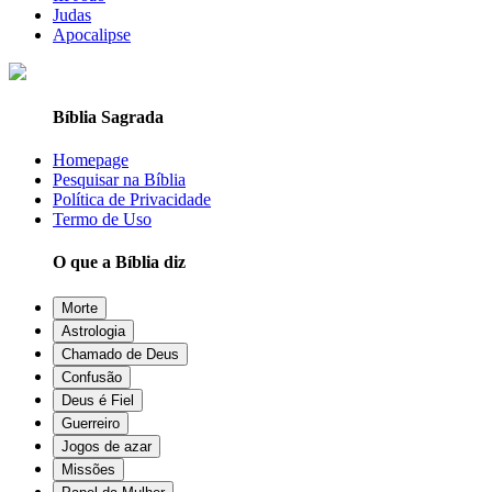
Judas
Apocalipse
Bíblia Sagrada
Homepage
Pesquisar na Bíblia
Política de Privacidade
Termo de Uso
O que a Bíblia diz
Morte
Astrologia
Chamado de Deus
Confusão
Deus é Fiel
Guerreiro
Jogos de azar
Missões