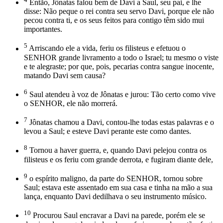
Então, Jônatas falou bem de Davi a Saul, seu pai, e lhe
disse: Não peque o rei contra seu servo Davi, porque ele não
pecou contra ti, e os seus feitos para contigo têm sido mui
importantes.
5
Arriscando ele a vida, feriu os filisteus e efetuou o
SENHOR grande livramento a todo o Israel; tu mesmo o viste
e te alegraste; por que, pois, pecarias contra sangue inocente,
matando Davi sem causa?
6
Saul atendeu à voz de Jônatas e jurou: Tão certo como vive
o SENHOR, ele não morrerá.
7
Jônatas chamou a Davi, contou-lhe todas estas palavras e o
levou a Saul; e esteve Davi perante este como dantes.
8
Tornou a haver guerra, e, quando Davi pelejou contra os
filisteus e os feriu com grande derrota, e fugiram diante dele,
9
o espírito maligno, da parte do SENHOR, tornou sobre
Saul; estava este assentado em sua casa e tinha na mão a sua
lança, enquanto Davi dedilhava o seu instrumento músico.
10
Procurou Saul encravar a Davi na parede, porém ele se