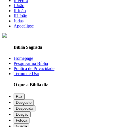
II Pedro
I João
II João
III João
Judas
Apocalipse
Bíblia Sagrada
Homepage
Pesquisar na Bíblia
Política de Privacidade
Termo de Uso
O que a Bíblia diz
Paz
Desgosto
Despedida
Doação
Fofoca
Guerra