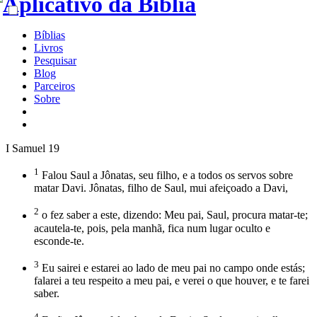
Bíblias
Livros
Pesquisar
Blog
Parceiros
Sobre
I Samuel 19
1
Falou Saul a Jônatas, seu filho, e a todos os servos sobre
matar Davi. Jônatas, filho de Saul, mui afeiçoado a Davi,
2
o fez saber a este, dizendo: Meu pai, Saul, procura matar-te;
acautela-te, pois, pela manhã, fica num lugar oculto e
esconde-te.
3
Eu sairei e estarei ao lado de meu pai no campo onde estás;
falarei a teu respeito a meu pai, e verei o que houver, e te farei
saber.
4