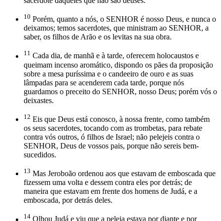
sacerdote daqueles que não são deuses.
10
Porém, quanto a nós, o SENHOR é nosso Deus, e nunca o
deixamos; temos sacerdotes, que ministram ao SENHOR, a
saber, os filhos de Arão e os levitas na sua obra.
11
Cada dia, de manhã e à tarde, oferecem holocaustos e
queimam incenso aromático, dispondo os pães da proposição
sobre a mesa puríssima e o candeeiro de ouro e as suas
lâmpadas para se acenderem cada tarde, porque nós
guardamos o preceito do SENHOR, nosso Deus; porém vós o
deixastes.
12
Eis que Deus está conosco, à nossa frente, como também
os seus sacerdotes, tocando com as trombetas, para rebate
contra vós outros, ó filhos de Israel; não pelejeis contra o
SENHOR, Deus de vossos pais, porque não sereis bem-
sucedidos.
13
Mas Jeroboão ordenou aos que estavam de emboscada que
fizessem uma volta e dessem contra eles por detrás; de
maneira que estavam em frente dos homens de Judá, e a
emboscada, por detrás deles.
14
Olhou Judá e viu que a peleja estava por diante e por