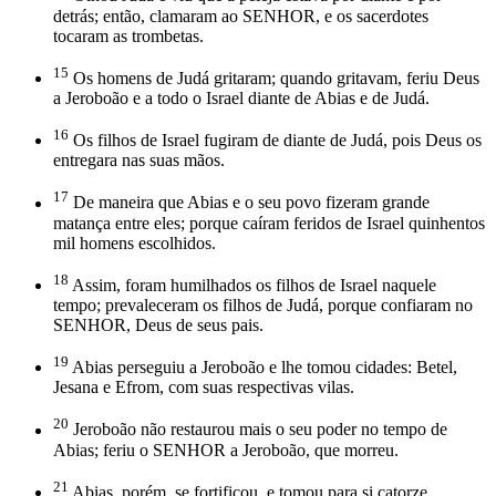
detrás; então, clamaram ao SENHOR, e os sacerdotes
tocaram as trombetas.
15
Os homens de Judá gritaram; quando gritavam, feriu Deus
a Jeroboão e a todo o Israel diante de Abias e de Judá.
16
Os filhos de Israel fugiram de diante de Judá, pois Deus os
entregara nas suas mãos.
17
De maneira que Abias e o seu povo fizeram grande
matança entre eles; porque caíram feridos de Israel quinhentos
mil homens escolhidos.
18
Assim, foram humilhados os filhos de Israel naquele
tempo; prevaleceram os filhos de Judá, porque confiaram no
SENHOR, Deus de seus pais.
19
Abias perseguiu a Jeroboão e lhe tomou cidades: Betel,
Jesana e Efrom, com suas respectivas vilas.
20
Jeroboão não restaurou mais o seu poder no tempo de
Abias; feriu o SENHOR a Jeroboão, que morreu.
21
Abias, porém, se fortificou, e tomou para si catorze