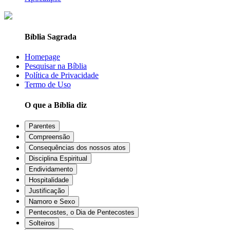
Bíblia Sagrada
Homepage
Pesquisar na Bíblia
Política de Privacidade
Termo de Uso
O que a Bíblia diz
Parentes
Compreensão
Consequências dos nossos atos
Disciplina Espiritual
Endividamento
Hospitalidade
Justificação
Namoro e Sexo
Pentecostes, o Dia de Pentecostes
Solteiros