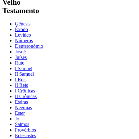
Velho
Testamento
Gênesis
Êxodo
Levítico
Números
Deuteronômio
Josué
Juízes
Rute
I Samuel
II Samuel
I Reis
II Reis
I Crônicas
II Crônicas
Esdras
Neemias
Ester
Jó
Salmos
Provérbios
Eclesiastes