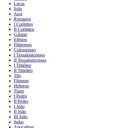
Lucas
João
Atos
Romanos
I Coríntios
II Coríntios
Gálatas
Efésios
Filipenses
Colossenses
I Tessalonicenses
II Tessalonicenses
I Timóteo
II Timóteo
Tito
Filemon
Hebreus
Tiago
I Pedro
II Pedro
I João
II João
III João
Judas
Apocalipse