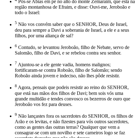
Pôs-se Abias em pé no alto do monte Zemaraim, que está na
região montanhosa de Efraim, e disse: Ouvi-me, Jeroboão e
todo o Israel:
5
Não vos convém saber que o SENHOR, Deus de Israel,
deu para sempre a Davi a soberania de Israel, a ele e a seus
filhos, por uma aliança de sal?
6
Contudo, se levantou Jeroboão, filho de Nebate, servo de
Salomão, filho de Davi, e se rebelou contra seu senhor.
7
Ajuntou-se a ele gente vadia, homens malignos;
fortificaram-se contra Roboão, filho de Salomão; sendo
Roboão ainda jovem e indeciso, não lhes pôde resistir.
8
Agora, pensais que podeis resistir ao reino do SENHOR,
que está nas mãos dos filhos de Davi; bem sois vós uma
grande multidão e tendes convosco os bezerros de ouro que
Jeroboão vos fez para deuses.
9
Não lançastes fora os sacerdotes do SENHOR, os filhos de
Arão e os levitas, e não fizestes para vós outros sacerdotes,
como as gentes das outras terras? Qualquer que vem a
consagrar-se com um novilho e sete carneiros logo se faz