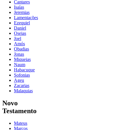
Cantares
Isaías
Jeremias
Lamentações
Ezequiel
Daniel
Oseias
Joel
Amós
Obadias
Jonas
Miqueias
Naum
Habacuque
Sofonias
Ageu
Zacarias
Malaquias
Novo
Testamento
Mateus
Marcos