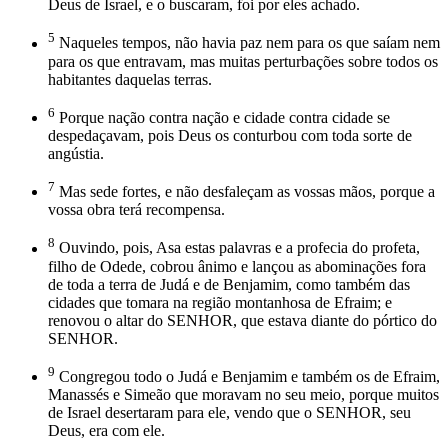
Deus de Israel, e o buscaram, foi por eles achado.
5
Naqueles tempos, não havia paz nem para os que saíam nem
para os que entravam, mas muitas perturbações sobre todos os
habitantes daquelas terras.
6
Porque nação contra nação e cidade contra cidade se
despedaçavam, pois Deus os conturbou com toda sorte de
angústia.
7
Mas sede fortes, e não desfaleçam as vossas mãos, porque a
vossa obra terá recompensa.
8
Ouvindo, pois, Asa estas palavras e a profecia do profeta,
filho de Odede, cobrou ânimo e lançou as abominações fora
de toda a terra de Judá e de Benjamim, como também das
cidades que tomara na região montanhosa de Efraim; e
renovou o altar do SENHOR, que estava diante do pórtico do
SENHOR.
9
Congregou todo o Judá e Benjamim e também os de Efraim,
Manassés e Simeão que moravam no seu meio, porque muitos
de Israel desertaram para ele, vendo que o SENHOR, seu
Deus, era com ele.