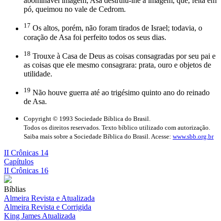
abominável imagem; Asa destruiu-lhe a imagem, que, feita em
pó, queimou no vale de Cedrom.
17
Os altos, porém, não foram tirados de Israel; todavia, o
coração de Asa foi perfeito todos os seus dias.
18
Trouxe à Casa de Deus as coisas consagradas por seu pai e
as coisas que ele mesmo consagrara: prata, ouro e objetos de
utilidade.
19
Não houve guerra até ao trigésimo quinto ano do reinado
de Asa.
Copyright © 1993 Sociedade Bíblica do Brasil.
Todos os direitos reservados. Texto bíblico utilizado com autorização.
Saiba mais sobre a Sociedade Bíblica do Brasil. Acesse:
www.sbb.org.br
II Crônicas 14
Capítulos
II Crônicas 16
Bíblias
Almeira Revista e Atualizada
Almeira Revista e Corrigida
King James Atualizada