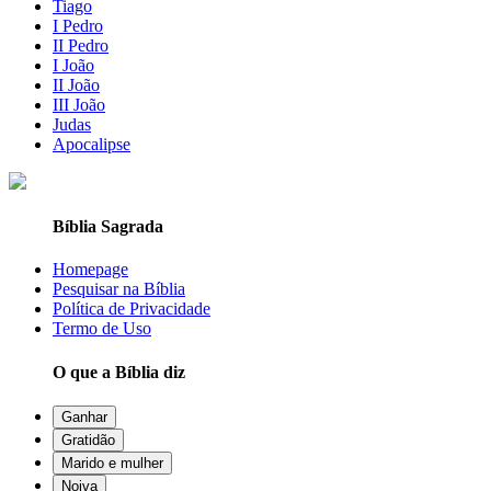
Tiago
I Pedro
II Pedro
I João
II João
III João
Judas
Apocalipse
Bíblia Sagrada
Homepage
Pesquisar na Bíblia
Política de Privacidade
Termo de Uso
O que a Bíblia diz
Ganhar
Gratidão
Marido e mulher
Noiva