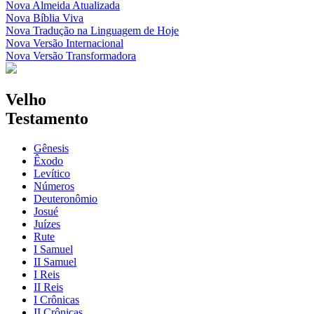
Nova Almeida Atualizada
Nova Bíblia Viva
Nova Tradução na Linguagem de Hoje
Nova Versão Internacional
Nova Versão Transformadora
Velho
Testamento
Gênesis
Êxodo
Levítico
Números
Deuteronômio
Josué
Juízes
Rute
I Samuel
II Samuel
I Reis
II Reis
I Crônicas
II Crônicas