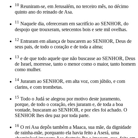
10
Reuniram-se, em Jerusalém, no terceiro mês, no décimo
quinto ano do reinado de Asa.
11
Naquele dia, ofereceram em sacrifício ao SENHOR, do
despojo que trouxeram, setecentos bois e sete mil ovelhas.
12
Entraram em aliança de buscarem ao SENHOR, Deus de
seus pais, de todo o coração e de toda a alma;
13
e de que todo aquele que não buscasse ao SENHOR, Deus
de Israel, morresse, tanto o menor como o maior, tanto homem
como mulher.
14
Juraram ao SENHOR, em alta voz, com júbilo, e com
clarins, e com trombetas.
15
Todo o Judá se alegrou por motivo deste juramento,
porque, de todo o coração, eles juraram e, de toda a boa
vontade, buscaram ao SENHOR, e por eles foi achado. O
SENHOR lhes deu paz por toda parte.
16
O rei Asa depôs também a Maaca, sua mãe, da dignidade
de rainha-mãe, porquanto ela havia feito a Aserá, uma