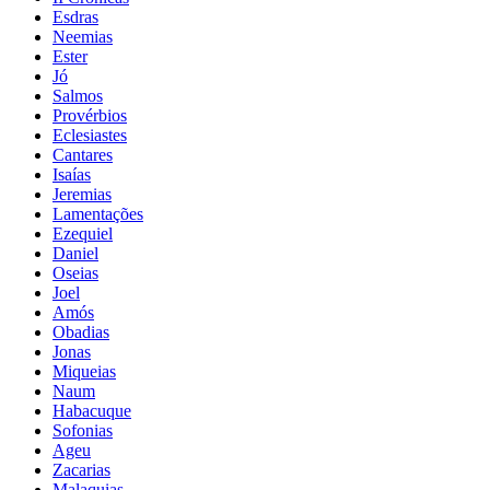
Esdras
Neemias
Ester
Jó
Salmos
Provérbios
Eclesiastes
Cantares
Isaías
Jeremias
Lamentações
Ezequiel
Daniel
Oseias
Joel
Amós
Obadias
Jonas
Miqueias
Naum
Habacuque
Sofonias
Ageu
Zacarias
Malaquias