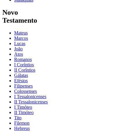
Novo
Testamento
Mateus
Marcos
Lucas
João
Atos
Romanos
I Coríntios
II Coríntios
Gálatas
Efésios
Filipenses
Colossenses
I Tessalonicenses
II Tessalonicenses
I Timóteo
II Timóteo
Tito
Filemon
Hebreus