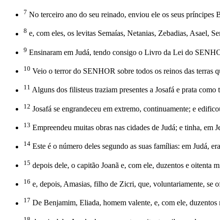
7
No terceiro ano do seu reinado, enviou ele os seus príncipes 
8
e, com eles, os levitas Semaías, Netanias, Zebadias, Asael, Se
9
Ensinaram em Judá, tendo consigo o Livro da Lei do SENHOR
10
Veio o terror do SENHOR sobre todos os reinos das terras qu
11
Alguns dos filisteus traziam presentes a Josafá e prata como 
12
Josafá se engrandeceu em extremo, continuamente; e edifico
13
Empreendeu muitas obras nas cidades de Judá; e tinha, em Je
14
Este é o número deles segundo as suas famílias: em Judá, era
15
depois dele, o capitão Joanã e, com ele, duzentos e oitenta mi
16
e, depois, Amasias, filho de Zicri, que, voluntariamente, s
17
De Benjamim, Eliada, homem valente, e, com ele, duzentos m
18