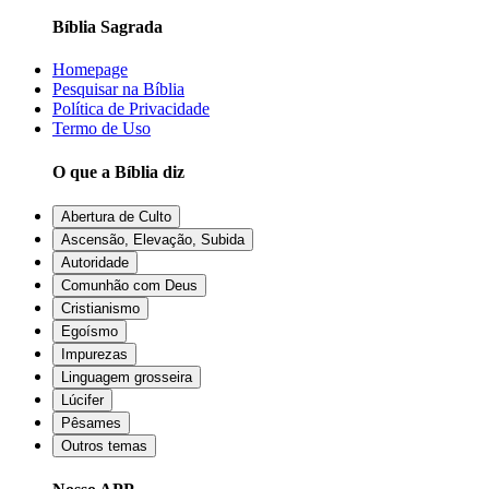
Bíblia Sagrada
Homepage
Pesquisar na Bíblia
Política de Privacidade
Termo de Uso
O que a Bíblia diz
Abertura de Culto
Ascensão, Elevação, Subida
Autoridade
Comunhão com Deus
Cristianismo
Egoísmo
Impurezas
Linguagem grosseira
Lúcifer
Pêsames
Outros temas