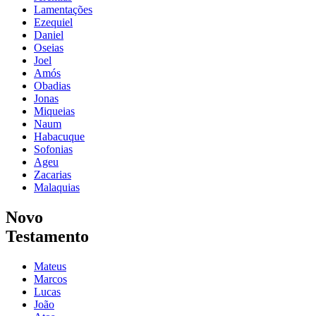
Lamentações
Ezequiel
Daniel
Oseias
Joel
Amós
Obadias
Jonas
Miqueias
Naum
Habacuque
Sofonias
Ageu
Zacarias
Malaquias
Novo
Testamento
Mateus
Marcos
Lucas
João