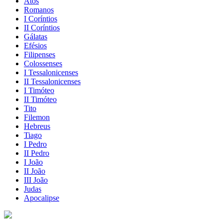
Atos
Romanos
I Coríntios
II Coríntios
Gálatas
Efésios
Filipenses
Colossenses
I Tessalonicenses
II Tessalonicenses
I Timóteo
II Timóteo
Tito
Filemon
Hebreus
Tiago
I Pedro
II Pedro
I João
II João
III João
Judas
Apocalipse