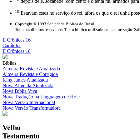
depois dele, Jozabade, com cento e oitenta mil armados para 
19
Estavam estes no serviço do rei, afora os que o rei tinha post
Copyright © 1993 Sociedade Bíblica do Brasil.
Todos os direitos reservados. Texto bíblico utilizado com autorização. Sa
II Crônicas 16
Capítulos
II Crônicas 18
Bíblias
Almeira Revista e Atualizada
Almeira Revista e Corrigida
King James Atualizada
Nova Almeida Atualizada
Nova Bíblia Viva
Nova Tradução na Linguagem de Hoje
Nova Versão Internacional
Nova Versão Transformadora
Velho
Testamento