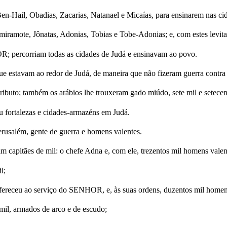
Ben-Hail, Obadias, Zacarias, Natanael e Micaías, para ensinarem nas ci
miramote, Jônatas, Adonias, Tobias e Tobe-Adonias; e, com estes levita
; percorriam todas as cidades de Judá e ensinavam ao povo.
e estavam ao redor de Judá, de maneira que não fizeram guerra contra 
tributo; também os arábios lhe trouxeram gado miúdo, sete mil e setecent
u fortalezas e cidades-armazéns em Judá.
rusalém, gente de guerra e homens valentes.
m capitães de mil: o chefe Adna e, com ele, trezentos mil homens valen
l;
e ofereceu ao serviço do SENHOR, e, às suas ordens, duzentos mil homen
il, armados de arco e de escudo;