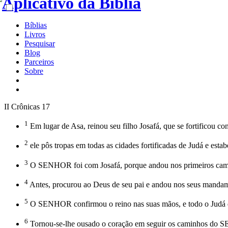
Bíblias
Livros
Pesquisar
Blog
Parceiros
Sobre
II Crônicas 17
1
Em lugar de Asa, reinou seu filho Josafá, que se fortificou cont
2
ele pôs tropas em todas as cidades fortificadas de Judá e est
3
O SENHOR foi com Josafá, porque andou nos primeiros caminh
4
Antes, procurou ao Deus de seu pai e andou nos seus mandame
5
O SENHOR confirmou o reino nas suas mãos, e todo o Judá deu
6
Tornou-se-lhe ousado o coração em seguir os caminhos do SEN