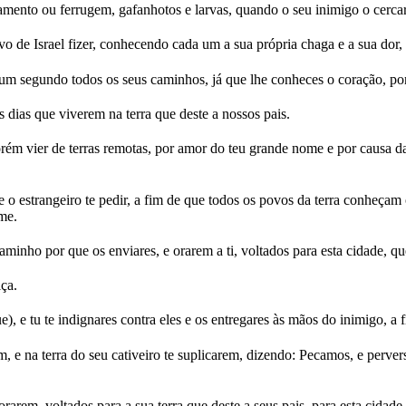
mento ou ferrugem, gafanhotos e larvas, quando o seu inimigo o cerca
o de Israel fizer, conhecendo cada um a sua própria chaga e a sua dor,
 um segundo todos os seus caminhos, já que lhe conheces o coração, po
dias que viverem na terra que deste a nossos pais.
ém vier de terras remotas, por amor do teu grande nome e por causa da 
e o estrangeiro te pedir, a fim de que todos os povos da terra conheça
me.
minho por que os enviares, e orarem a ti, voltados para esta cidade, que
iça.
 tu te indignares contra eles e os entregares às mãos do inimigo, a fi
m, e na terra do seu cativeiro te suplicarem, dizendo: Pecamos, e perv
orarem, voltados para a sua terra que deste a seus pais, para esta cidad