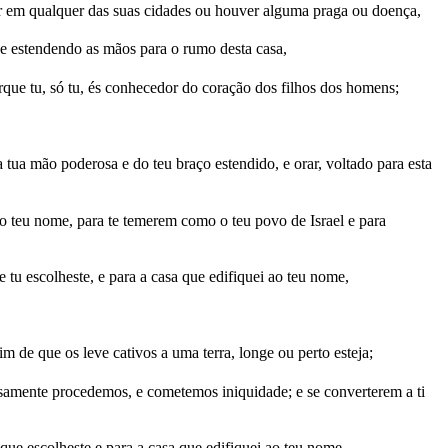
r em qualquer das suas cidades ou houver alguma praga ou doença,
 e estendendo as mãos para o rumo desta casa,
rque tu, só tu, és conhecedor do coração dos filhos dos homens;
tua mão poderosa e do teu braço estendido, e orar, voltado para esta
m o teu nome, para te temerem como o teu povo de Israel e para
 tu escolheste, e para a casa que edifiquei ao teu nome,
m de que os leve cativos a uma terra, longe ou perto esteja;
ersamente procedemos, e cometemos iniquidade; e se converterem a ti
e que escolheste e para a casa que edifiquei ao teu nome,