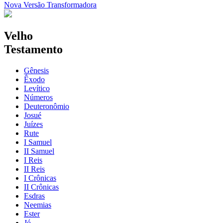
Nova Versão Transformadora
Velho
Testamento
Gênesis
Êxodo
Levítico
Números
Deuteronômio
Josué
Juízes
Rute
I Samuel
II Samuel
I Reis
II Reis
I Crônicas
II Crônicas
Esdras
Neemias
Ester
Jó