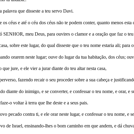
alavra que disseste a teu servo Davi.
 os céus e até o céu dos céus não te podem conter, quanto menos esta c
a, ó SENHOR, meu Deus, para ouvires o clamor e a oração que faz o teu s
asa, sobre este lugar, do qual disseste que o teu nome estaria ali; para o
uando orarem neste lugar; ouve do lugar da tua habitação, dos céus; ouv
e jure, e ele vier a jurar diante do teu altar nesta casa,
erverso, fazendo recair o seu proceder sobre a sua cabeça e justificando 
do diante do inimigo, e se converter, e confessar o teu nome, e orar, e su
aze-o voltar à terra que lhe deste e a seus pais.
o pecado contra ti, e ele orar neste lugar, e confessar o teu nome, e s
ovo de Israel, ensinando-lhes o bom caminho em que andem, e dá chuva 