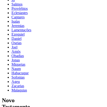
Salmos
Provérbios
Eclesiastes
Cantares
Isaías
Jeremias
Lamentações
Ezequiel
Daniel
Oseias
Joel
Amós
Obadias
Jonas
Miqueias
Naum
Habacuque
Sofonias
Ageu
Zacarias
Malaquias
Novo
Testamento