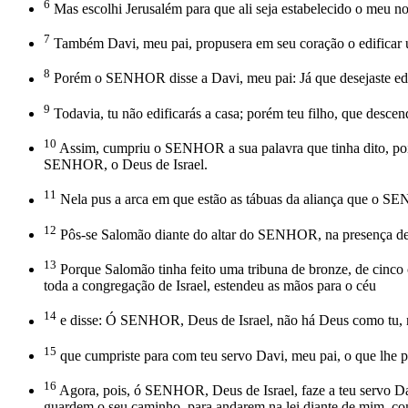
6
Mas escolhi Jerusalém para que ali seja estabelecido o meu n
7
Também Davi, meu pai, propusera em seu coração o edificar
8
Porém o SENHOR disse a Davi, meu pai: Já que desejaste edi
9
Todavia, tu não edificarás a casa; porém teu filho, que descend
10
Assim, cumpriu o SENHOR a sua palavra que tinha dito, pois
SENHOR, o Deus de Israel.
11
Nela pus a arca em que estão as tábuas da aliança que o SE
12
Pôs-se Salomão diante do altar do SENHOR, na presença de t
13
Porque Salomão tinha feito uma tribuna de bronze, de cinco c
toda a congregação de Israel, estendeu as mãos para o céu
14
e disse: Ó SENHOR, Deus de Israel, não há Deus como tu, nos 
15
que cumpriste para com teu servo Davi, meu pai, o que lhe pr
16
Agora, pois, ó SENHOR, Deus de Israel, faze a teu servo Davi,
guardem o seu caminho, para andarem na lei diante de mim, co