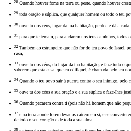
28
Quando houver fome na terra ou peste, quando houver cresta
29
toda oração e súplica, que qualquer homem ou todo o teu pov
30
ouve tu dos céus, lugar da tua habitação, perdoa e dá a cada
31
para que te temam, para andarem nos teus caminhos, todos os 
32
Também ao estrangeiro que não for do teu povo de Israel, por
casa,
33
ouve tu dos céus, do lugar da tua habitação, e faze tudo o qu
saberem que esta casa, que eu edifiquei, é chamada pelo teu no
34
Quando o teu povo sair à guerra contra o seu inimigo, pelo ca
35
ouve tu dos céus a sua oração e a sua súplica e faze-lhes just
36
Quando pecarem contra ti (pois não há homem que não peque), e
37
e na terra aonde forem levados caírem em si, e se convertere
de todo o seu coração e de toda a sua alma,
38
na terra do seu cativeiro, para onde foram levados cativos, e 