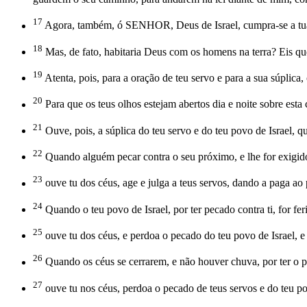
17
Agora, também, ó SENHOR, Deus de Israel, cumpra-se a tua p
18
Mas, de fato, habitaria Deus com os homens na terra? Eis que
19
Atenta, pois, para a oração de teu servo e para a sua súplic
20
Para que os teus olhos estejam abertos dia e noite sobre esta c
21
Ouve, pois, a súplica do teu servo e do teu povo de Israel, q
22
Quando alguém pecar contra o seu próximo, e lhe for exigido qu
23
ouve tu dos céus, age e julga a teus servos, dando a paga ao p
24
Quando o teu povo de Israel, por ter pecado contra ti, for feri
25
ouve tu dos céus, e perdoa o pecado do teu povo de Israel, e f
26
Quando os céus se cerrarem, e não houver chuva, por ter o pov
27
ouve tu nos céus, perdoa o pecado de teus servos e do teu p