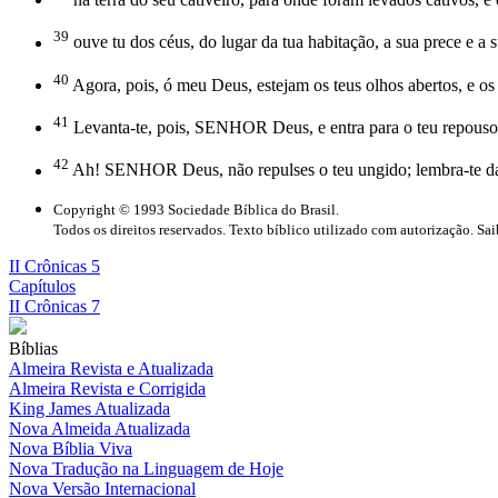
39
ouve tu dos céus, do lugar da tua habitação, a sua prece e a s
40
Agora, pois, ó meu Deus, estejam os teus olhos abertos, e os t
41
Levanta-te, pois, SENHOR Deus, e entra para o teu repouso, 
42
Ah! SENHOR Deus, não repulses o teu ungido; lembra-te das 
Copyright © 1993 Sociedade Bíblica do Brasil.
Todos os direitos reservados. Texto bíblico utilizado com autorização. Sa
II Crônicas 5
Capítulos
II Crônicas 7
Bíblias
Almeira Revista e Atualizada
Almeira Revista e Corrigida
King James Atualizada
Nova Almeida Atualizada
Nova Bíblia Viva
Nova Tradução na Linguagem de Hoje
Nova Versão Internacional