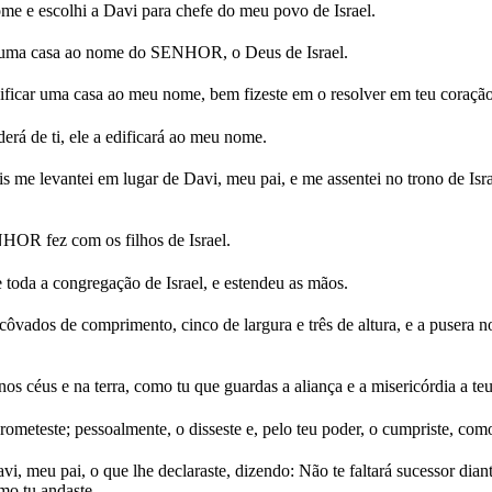
ome e escolhi a Davi para chefe do meu povo de Israel.
 uma casa ao nome do SENHOR, o Deus de Israel.
ficar uma casa ao meu nome, bem fizeste em o resolver em teu coração
erá de ti, ele a edificará ao meu nome.
 me levantei em lugar de Davi, meu pai, e me assentei no trono de I
NHOR fez com os filhos de Israel.
oda a congregação de Israel, e estendeu as mãos.
ôvados de comprimento, cinco de largura e três de altura, e a pusera n
céus e na terra, como tu que guardas a aliança e a misericórdia a teu
ometeste; pessoalmente, o disseste e, pelo teu poder, o cumpriste, como
 meu pai, o que lhe declaraste, dizendo: Não te faltará sucessor diante
mo tu andaste.