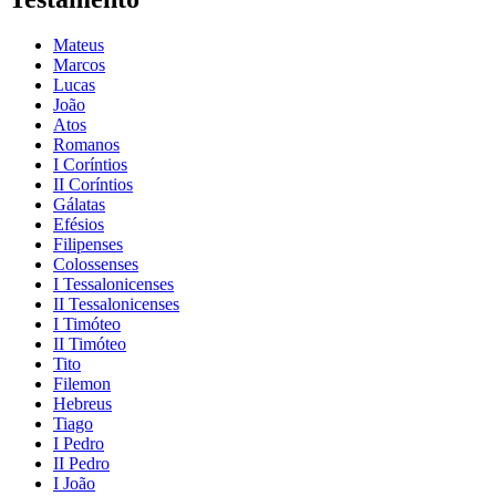
Mateus
Marcos
Lucas
João
Atos
Romanos
I Coríntios
II Coríntios
Gálatas
Efésios
Filipenses
Colossenses
I Tessalonicenses
II Tessalonicenses
I Timóteo
II Timóteo
Tito
Filemon
Hebreus
Tiago
I Pedro
II Pedro
I João