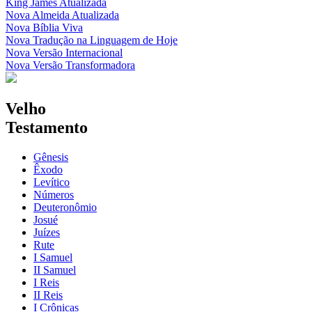
King James Atualizada
Nova Almeida Atualizada
Nova Bíblia Viva
Nova Tradução na Linguagem de Hoje
Nova Versão Internacional
Nova Versão Transformadora
Velho
Testamento
Gênesis
Êxodo
Levítico
Números
Deuteronômio
Josué
Juízes
Rute
I Samuel
II Samuel
I Reis
II Reis
I Crônicas