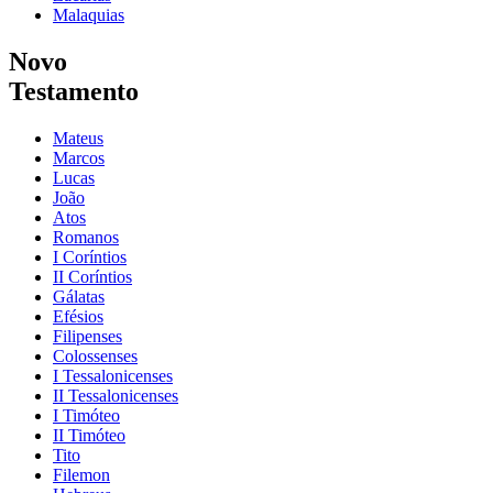
Malaquias
Novo
Testamento
Mateus
Marcos
Lucas
João
Atos
Romanos
I Coríntios
II Coríntios
Gálatas
Efésios
Filipenses
Colossenses
I Tessalonicenses
II Tessalonicenses
I Timóteo
II Timóteo
Tito
Filemon