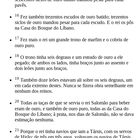
pavês.
16
Fez também trezentos escudos de ouro batido; trezentos
siclos de ouro mandou pesar para cada escudo. E o rei os pôs
na Casa do Bosque do Líbano.
17
Fez mais o rei um grande trono de marfim e o cobriu de
ouro puro.
18
O trono tinha seis degraus e um estrado de ouro a ele
pegado; de ambos os lados, tinha braços junto ao assento e
dois leões junto aos braços.
19
Também doze leões estavam ali sobre os seis degraus, um
em cada extremo destes. Nunca se fizera obra semelhante em
nenhum dos reinos.
20
Todas as taças de que se servia o rei Salomão para beber
eram de ouro, e também de ouro puro, todas as da Casa do
Bosque do Líbano; à prata, nos dias de Salomão, não se dava
estimação nenhuma.
21
Porque o rei tinha navios que iam a Társis, com os servos
de Hirão; de três em três anos, voltavam os navios de Társis,