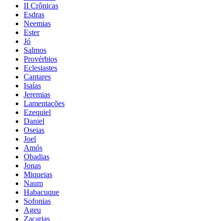
II Crônicas
Esdras
Neemias
Ester
Jó
Salmos
Provérbios
Eclesiastes
Cantares
Isaías
Jeremias
Lamentações
Ezequiel
Daniel
Oseias
Joel
Amós
Obadias
Jonas
Miqueias
Naum
Habacuque
Sofonias
Ageu
Zacarias