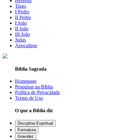
Hebreus
Tiago
I Pedro
II Pedro
I João
II João
III João
Judas
Apocalipse
Bíblia Sagrada
Homepage
Pesquisar na Bíblia
Política de Privacidade
Termo de Uso
O que a Bíblia diz
Disciplina Espiritual
Formatura
Gravidez