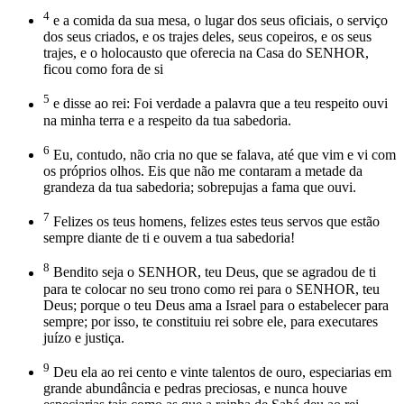
4
e a comida da sua mesa, o lugar dos seus oficiais, o serviço
dos seus criados, e os trajes deles, seus copeiros, e os seus
trajes, e o holocausto que oferecia na Casa do SENHOR,
ficou como fora de si
5
e disse ao rei: Foi verdade a palavra que a teu respeito ouvi
na minha terra e a respeito da tua sabedoria.
6
Eu, contudo, não cria no que se falava, até que vim e vi com
os próprios olhos. Eis que não me contaram a metade da
grandeza da tua sabedoria; sobrepujas a fama que ouvi.
7
Felizes os teus homens, felizes estes teus servos que estão
sempre diante de ti e ouvem a tua sabedoria!
8
Bendito seja o SENHOR, teu Deus, que se agradou de ti
para te colocar no seu trono como rei para o SENHOR, teu
Deus; porque o teu Deus ama a Israel para o estabelecer para
sempre; por isso, te constituiu rei sobre ele, para executares
juízo e justiça.
9
Deu ela ao rei cento e vinte talentos de ouro, especiarias em
grande abundância e pedras preciosas, e nunca houve