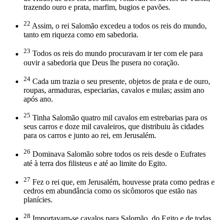
trazendo ouro e prata, marfim, bugios e pavões.
22
Assim, o rei Salomão excedeu a todos os reis do mundo,
tanto em riqueza como em sabedoria.
23
Todos os reis do mundo procuravam ir ter com ele para
ouvir a sabedoria que Deus lhe pusera no coração.
24
Cada um trazia o seu presente, objetos de prata e de ouro,
roupas, armaduras, especiarias, cavalos e mulas; assim ano
após ano.
25
Tinha Salomão quatro mil cavalos em estrebarias para os
seus carros e doze mil cavaleiros, que distribuiu às cidades
para os carros e junto ao rei, em Jerusalém.
26
Dominava Salomão sobre todos os reis desde o Eufrates
até à terra dos filisteus e até ao limite do Egito.
27
Fez o rei que, em Jerusalém, houvesse prata como pedras e
cedros em abundância como os sicômoros que estão nas
planícies.
28
Importavam-se cavalos para Salomão, do Egito e de todas