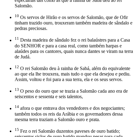
especiarias tais como as que a rainha de Sabá deu ao rei
Salomão.
10
Os servos de Hirão e os servos de Salomão, que de Ofir
tinham trazido ouro, trouxeram também madeira de sândalo e
pedras preciosas.
11
Desta madeira de sândalo fez o rei balaústres para a Casa
do SENHOR e para a casa real, como também harpas e
alaúdes para os cantores, quais nunca dantes se viram na terra
de Judá.
12
O rei Salomão deu à rainha de Sabá, além do equivalente
ao que ela lhe trouxera, mais tudo o que ela desejou e pediu.
Assim, voltou e foi para a sua terra, ela e os seus servos.
13
O peso do ouro que se trazia a Salomão cada ano era de
seiscentos e sessenta e seis talentos,
14
afora o que entrava dos vendedores e dos negociantes;
também todos os reis da Arábia e os governadores dessa
mesma terra traziam a Salomão ouro e prata.
15
Fez o rei Salomão duzentos paveses de ouro batido;
seiscentos siclos de ouro batido mandou pesar para cada