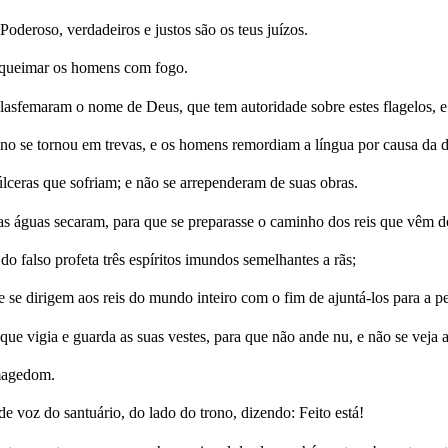
oderoso, verdadeiros e justos são os teus juízos.
o queimar os homens com fogo.
asfemaram o nome de Deus, que tem autoridade sobre estes flagelos, e
eino se tornou em trevas, e os homens remordiam a língua por causa da 
lceras que sofriam; e não se arrependeram de suas obras.
jas águas secaram, para que se preparasse o caminho dos reis que vêm d
do falso profeta três espíritos imundos semelhantes a rãs;
 e se dirigem aos reis do mundo inteiro com o fim de ajuntá-los para a
 vigia e guarda as suas vestes, para que não ande nu, e não se veja 
magedom.
de voz do santuário, do lado do trono, dizendo: Feito está!