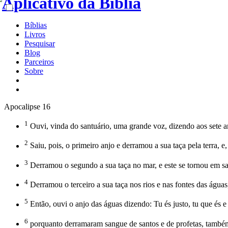
Bíblias
Livros
Pesquisar
Blog
Parceiros
Sobre
Apocalipse 16
1
Ouvi, vinda do santuário, uma grande voz, dizendo aos sete anj
2
Saiu, pois, o primeiro anjo e derramou a sua taça pela terra,
3
Derramou o segundo a sua taça no mar, e este se tornou em s
4
Derramou o terceiro a sua taça nos rios e nas fontes das água
5
Então, ouvi o anjo das águas dizendo: Tu és justo, tu que és e q
6
porquanto derramaram sangue de santos e de profetas, também 