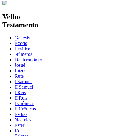
Velho
Testamento
Gênesis
Êxodo
Levítico
Números
Deuteronômio
Josué
Juízes
Rute
I Samuel
II Samuel
I Reis
II Reis
I Crônicas
II Crônicas
Esdras
Neemias
Ester
Jó