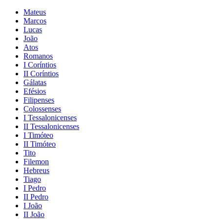
Mateus
Marcos
Lucas
João
Atos
Romanos
I Coríntios
II Coríntios
Gálatas
Efésios
Filipenses
Colossenses
I Tessalonicenses
II Tessalonicenses
I Timóteo
II Timóteo
Tito
Filemon
Hebreus
Tiago
I Pedro
II Pedro
I João
II João