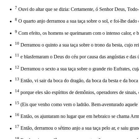
7
Ouvi do altar que se dizia: Certamente, ó Senhor Deus, Todo-P
8
O quarto anjo derramou a sua taça sobre o sol, e foi-lhe dad
9
Com efeito, os homens se queimaram com o intenso calor, e bl
10
Derramou o quinto a sua taça sobre o trono da besta, cujo r
11
e blasfemaram o Deus do céu por causa das angústias e das ú
12
Derramou o sexto a sua taça sobre o grande rio Eufrates, cu
13
Então, vi sair da boca do dragão, da boca da besta e da boca 
14
porque eles são espíritos de demônios, operadores de sinais,
15
(Eis que venho como vem o ladrão. Bem-aventurado aquele que
16
Então, os ajuntaram no lugar que em hebraico se chama Ar
17
Então, derramou o sétimo anjo a sua taça pelo ar, e saiu gran
18