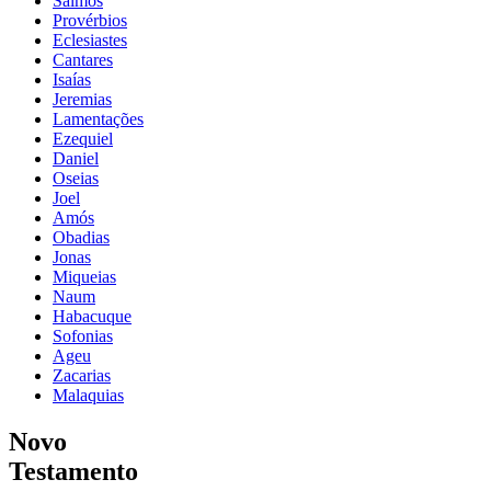
Salmos
Provérbios
Eclesiastes
Cantares
Isaías
Jeremias
Lamentações
Ezequiel
Daniel
Oseias
Joel
Amós
Obadias
Jonas
Miqueias
Naum
Habacuque
Sofonias
Ageu
Zacarias
Malaquias
Novo
Testamento