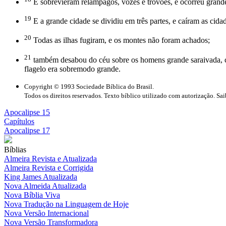
E sobrevieram relâmpagos, vozes e trovões, e ocorreu grande 
19
E a grande cidade se dividiu em três partes, e caíram as cida
20
Todas as ilhas fugiram, e os montes não foram achados;
21
também desabou do céu sobre os homens grande saraivada, c
flagelo era sobremodo grande.
Copyright © 1993 Sociedade Bíblica do Brasil.
Todos os direitos reservados. Texto bíblico utilizado com autorização. Sa
Apocalipse 15
Capítulos
Apocalipse 17
Bíblias
Almeira Revista e Atualizada
Almeira Revista e Corrigida
King James Atualizada
Nova Almeida Atualizada
Nova Bíblia Viva
Nova Tradução na Linguagem de Hoje
Nova Versão Internacional
Nova Versão Transformadora