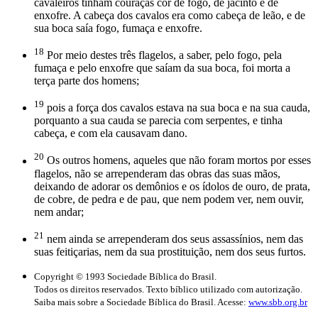
cavaleiros tinham couraças cor de fogo, de jacinto e de
enxofre. A cabeça dos cavalos era como cabeça de leão, e de
sua boca saía fogo, fumaça e enxofre.
18
Por meio destes três flagelos, a saber, pelo fogo, pela
fumaça e pelo enxofre que saíam da sua boca, foi morta a
terça parte dos homens;
19
pois a força dos cavalos estava na sua boca e na sua cauda,
porquanto a sua cauda se parecia com serpentes, e tinha
cabeça, e com ela causavam dano.
20
Os outros homens, aqueles que não foram mortos por esses
flagelos, não se arrependeram das obras das suas mãos,
deixando de adorar os demônios e os ídolos de ouro, de prata,
de cobre, de pedra e de pau, que nem podem ver, nem ouvir,
nem andar;
21
nem ainda se arrependeram dos seus assassínios, nem das
suas feitiçarias, nem da sua prostituição, nem dos seus furtos.
Copyright © 1993 Sociedade Bíblica do Brasil.
Todos os direitos reservados. Texto bíblico utilizado com autorização.
Saiba mais sobre a Sociedade Bíblica do Brasil. Acesse:
www.sbb.org.br