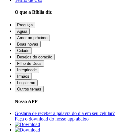
Termo de Uso
O que a Bíblia diz
Preguiça
Águia
Amor ao próximo
Boas novas
Cidade
Desejos do coração
Filho de Deus
Integridade
Irmãos
Legalismo
Outros temas
Nosso APP
Gostaria de receber a palavra do dia em seu celular?
Faça o download do nosso app abaixo