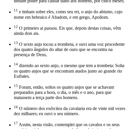
tinham poder para causar dano aos homens, por cinco meses;
11
e tinham sobre eles, como seu rei, o anjo do abismo, cujo
nome em hebraico é Abadom, e em grego, Apoliom.
12
O primeiro ai passou. Eis que, depois destas coisas, vêm
ainda dois ais.
13
O sexto anjo tocou a trombeta, e ouvi uma voz procedente
dos quatro ângulos do altar de ouro que se encontra na
presença de Deus,
14
dizendo ao sexto anjo, o mesmo que tem a trombeta: Solta
os quatro anjos que se encontram atados junto ao grande rio
Eufrates.
15
Foram, então, soltos os quatro anjos que se achavam
preparados para a hora, o dia, o mês e o ano, para que
matassem a terça parte dos homens.
16
O número dos exércitos da cavalaria era de vinte mil vezes
dez milhares; eu ouvi o seu número.
17
Assim, nesta visão, contemplei que os cavalos e os seus