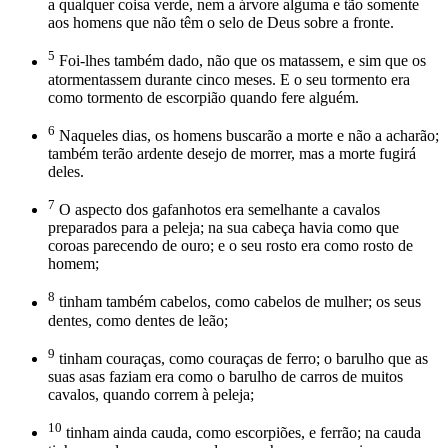
a qualquer coisa verde, nem a árvore alguma e tão somente
aos homens que não têm o selo de Deus sobre a fronte.
5
Foi-lhes também dado, não que os matassem, e sim que os
atormentassem durante cinco meses. E o seu tormento era
como tormento de escorpião quando fere alguém.
6
Naqueles dias, os homens buscarão a morte e não a acharão;
também terão ardente desejo de morrer, mas a morte fugirá
deles.
7
O aspecto dos gafanhotos era semelhante a cavalos
preparados para a peleja; na sua cabeça havia como que
coroas parecendo de ouro; e o seu rosto era como rosto de
homem;
8
tinham também cabelos, como cabelos de mulher; os seus
dentes, como dentes de leão;
9
tinham couraças, como couraças de ferro; o barulho que as
suas asas faziam era como o barulho de carros de muitos
cavalos, quando correm à peleja;
10
tinham ainda cauda, como escorpiões, e ferrão; na cauda