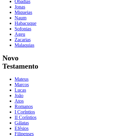
Obadias
Jonas
Miqueias
Naum
Habacuque
Sofonias
Ageu
Zacarias
Malaquias
Novo
Testamento
Mateus
Marcos
Lucas
João
Atos
Romanos
I Coríntios
II Coríntios
Gálatas
Efésios
Filipenses