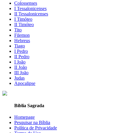
Colossenses
I Tessalonicenses
II Tessalonicenses
I Timóteo
II Timóteo
Tito
Filemon
Hebreus
Tiago
I Pedro
II Pedro
I João
II João
III João
Judas
Apocalipse
Bíblia Sagrada
Homepage
Pesquisar na Bíblia
Política de Privacidade