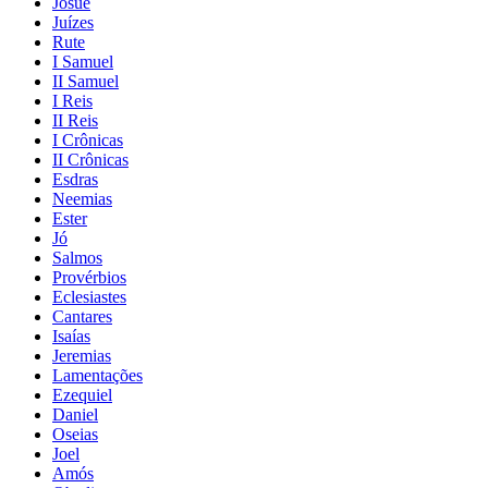
Josué
Juízes
Rute
I Samuel
II Samuel
I Reis
II Reis
I Crônicas
II Crônicas
Esdras
Neemias
Ester
Jó
Salmos
Provérbios
Eclesiastes
Cantares
Isaías
Jeremias
Lamentações
Ezequiel
Daniel
Oseias
Joel
Amós