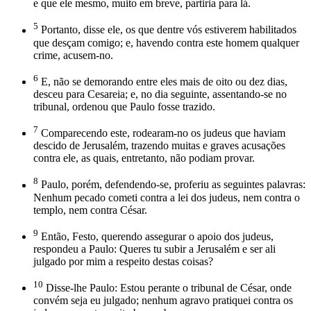
e que ele mesmo, muito em breve, partiria para lá.
5
Portanto, disse ele, os que dentre vós estiverem habilitados
que desçam comigo; e, havendo contra este homem qualquer
crime, acusem-no.
6
E, não se demorando entre eles mais de oito ou dez dias,
desceu para Cesareia; e, no dia seguinte, assentando-se no
tribunal, ordenou que Paulo fosse trazido.
7
Comparecendo este, rodearam-no os judeus que haviam
descido de Jerusalém, trazendo muitas e graves acusações
contra ele, as quais, entretanto, não podiam provar.
8
Paulo, porém, defendendo-se, proferiu as seguintes palavras:
Nenhum pecado cometi contra a lei dos judeus, nem contra o
templo, nem contra César.
9
Então, Festo, querendo assegurar o apoio dos judeus,
respondeu a Paulo: Queres tu subir a Jerusalém e ser ali
julgado por mim a respeito destas coisas?
10
Disse-lhe Paulo: Estou perante o tribunal de César, onde
convém seja eu julgado; nenhum agravo pratiquei contra os