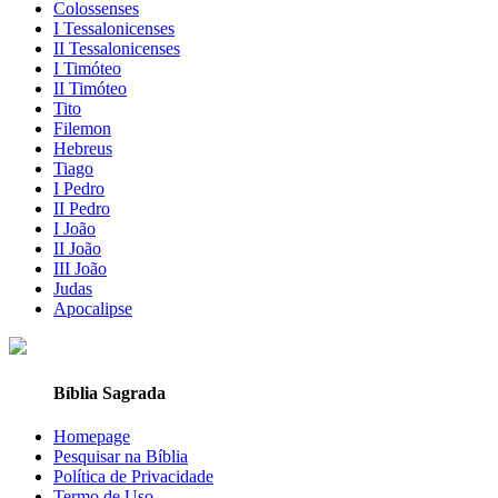
Colossenses
I Tessalonicenses
II Tessalonicenses
I Timóteo
II Timóteo
Tito
Filemon
Hebreus
Tiago
I Pedro
II Pedro
I João
II João
III João
Judas
Apocalipse
Bíblia Sagrada
Homepage
Pesquisar na Bíblia
Política de Privacidade
Termo de Uso