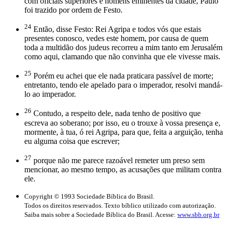
com oficiais superiores e homens eminentes da cidade, Paulo
foi trazido por ordem de Festo.
24
Então, disse Festo: Rei Agripa e todos vós que estais
presentes conosco, vedes este homem, por causa de quem
toda a multidão dos judeus recorreu a mim tanto em Jerusalém
como aqui, clamando que não convinha que ele vivesse mais.
25
Porém eu achei que ele nada praticara passível de morte;
entretanto, tendo ele apelado para o imperador, resolvi mandá-
lo ao imperador.
26
Contudo, a respeito dele, nada tenho de positivo que
escreva ao soberano; por isso, eu o trouxe à vossa presença e,
mormente, à tua, ó rei Agripa, para que, feita a arguição, tenha
eu alguma coisa que escrever;
27
porque não me parece razoável remeter um preso sem
mencionar, ao mesmo tempo, as acusações que militam contra
ele.
Copyright © 1993 Sociedade Bíblica do Brasil.
Todos os direitos reservados. Texto bíblico utilizado com autorização.
Saiba mais sobre a Sociedade Bíblica do Brasil. Acesse:
www.sbb.org.br