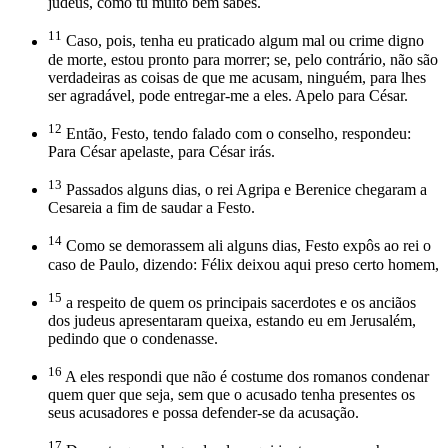
judeus, como tu muito bem sabes.
11
Caso, pois, tenha eu praticado algum mal ou crime digno
de morte, estou pronto para morrer; se, pelo contrário, não são
verdadeiras as coisas de que me acusam, ninguém, para lhes
ser agradável, pode entregar-me a eles. Apelo para César.
12
Então, Festo, tendo falado com o conselho, respondeu:
Para César apelaste, para César irás.
13
Passados alguns dias, o rei Agripa e Berenice chegaram a
Cesareia a fim de saudar a Festo.
14
Como se demorassem ali alguns dias, Festo expôs ao rei o
caso de Paulo, dizendo: Félix deixou aqui preso certo homem,
15
a respeito de quem os principais sacerdotes e os anciãos
dos judeus apresentaram queixa, estando eu em Jerusalém,
pedindo que o condenasse.
16
A eles respondi que não é costume dos romanos condenar
quem quer que seja, sem que o acusado tenha presentes os
seus acusadores e possa defender-se da acusação.
17