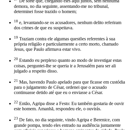
De sorte que, chegando eles aqui juntos, sem nenhuma
demora, no dia seguinte, assentando-me no tribunal,
determinei fosse trazido o homem;
18
e, levantando-se os acusadores, nenhum delito referiram
dos crimes de que eu suspeitava.
19
Traziam contra ele algumas questões referentes à sua
própria religião e particularmente a certo morto, chamado
Jesus, que Paulo afirmava estar vivo.
20
Estando eu perplexo quanto ao modo de investigar estas
coisas, perguntei-lhe se queria ir a Jerusalém para ser ali
julgado a respeito disso.
21
Mas, havendo Paulo apelado para que ficasse em custódia
para o julgamento de César, ordenei que o acusado
continuasse detido até que eu o enviasse a César.
22
Então, Agripa disse a Festo: Eu também gostaria de ouvir
este homem. Amanhã, respondeu ele, o ouvirás.
23
De fato, no dia seguinte, vindo Agripa e Berenice, com
grande pompa, tendo eles entrado na audiência juntamente