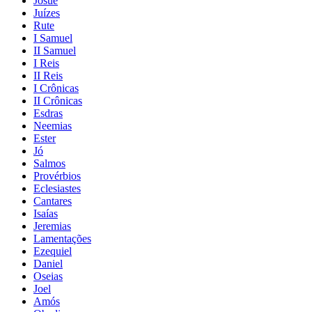
Josué
Juízes
Rute
I Samuel
II Samuel
I Reis
II Reis
I Crônicas
II Crônicas
Esdras
Neemias
Ester
Jó
Salmos
Provérbios
Eclesiastes
Cantares
Isaías
Jeremias
Lamentações
Ezequiel
Daniel
Oseias
Joel
Amós