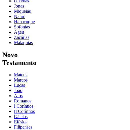
Obadias
Jonas
Miqueias
Naum
Habacuque
Sofonias
Ageu
Zacarias
Malaquias
Novo
Testamento
Mateus
Marcos
Lucas
João
Atos
Romanos
I Coríntios
II Coríntios
Gálatas
Efésios
Filipenses