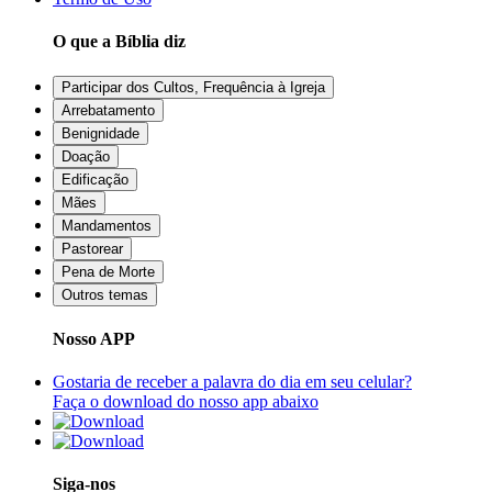
O que a Bíblia diz
Participar dos Cultos, Frequência à Igreja
Arrebatamento
Benignidade
Doação
Edificação
Mães
Mandamentos
Pastorear
Pena de Morte
Outros temas
Nosso APP
Gostaria de receber a palavra do dia em seu celular?
Faça o download do nosso app abaixo
Siga-nos