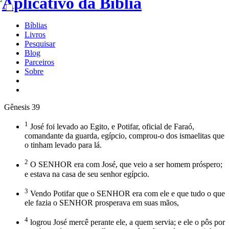
Bíblias
Livros
Pesquisar
Blog
Parceiros
Sobre
Gênesis 39
1
José foi levado ao Egito, e Potifar, oficial de Faraó,
comandante da guarda, egípcio, comprou-o dos ismaelitas que
o tinham levado para lá.
2
O SENHOR era com José, que veio a ser homem próspero;
e estava na casa de seu senhor egípcio.
3
Vendo Potifar que o SENHOR era com ele e que tudo o que
ele fazia o SENHOR prosperava em suas mãos,
4
logrou José mercê perante ele, a quem servia; e ele o pôs por