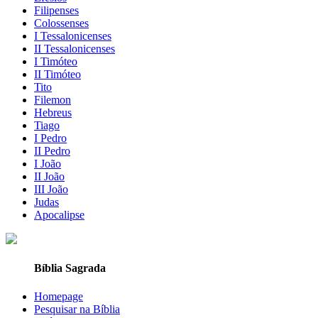
Filipenses
Colossenses
I Tessalonicenses
II Tessalonicenses
I Timóteo
II Timóteo
Tito
Filemon
Hebreus
Tiago
I Pedro
II Pedro
I João
II João
III João
Judas
Apocalipse
Bíblia Sagrada
Homepage
Pesquisar na Bíblia