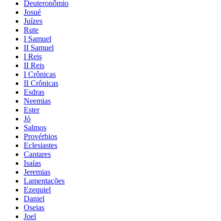
Deuteronômio
Josué
Juízes
Rute
I Samuel
II Samuel
I Reis
II Reis
I Crônicas
II Crônicas
Esdras
Neemias
Ester
Jó
Salmos
Provérbios
Eclesiastes
Cantares
Isaías
Jeremias
Lamentações
Ezequiel
Daniel
Oseias
Joel