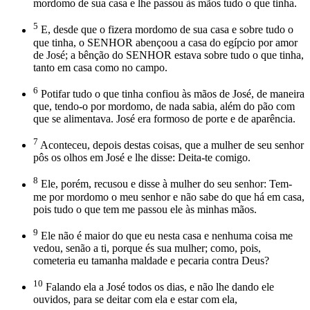
mordomo de sua casa e lhe passou às mãos tudo o que tinha.
5
E, desde que o fizera mordomo de sua casa e sobre tudo o
que tinha, o SENHOR abençoou a casa do egípcio por amor
de José; a bênção do SENHOR estava sobre tudo o que tinha,
tanto em casa como no campo.
6
Potifar tudo o que tinha confiou às mãos de José, de maneira
que, tendo-o por mordomo, de nada sabia, além do pão com
que se alimentava. José era formoso de porte e de aparência.
7
Aconteceu, depois destas coisas, que a mulher de seu senhor
pôs os olhos em José e lhe disse: Deita-te comigo.
8
Ele, porém, recusou e disse à mulher do seu senhor: Tem-
me por mordomo o meu senhor e não sabe do que há em casa,
pois tudo o que tem me passou ele às minhas mãos.
9
Ele não é maior do que eu nesta casa e nenhuma coisa me
vedou, senão a ti, porque és sua mulher; como, pois,
cometeria eu tamanha maldade e pecaria contra Deus?
10
Falando ela a José todos os dias, e não lhe dando ele
ouvidos, para se deitar com ela e estar com ela,