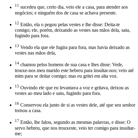
11
sucedeu que, certo dia, veio ele a casa, para atender aos
negócios; e ninguém dos de casa se achava presente.
12
Então, ela o pegou pelas vestes e lhe disse: Deita-te
comigo; ele, porém, deixando as vestes nas mãos dela, saiu,
fugindo para fora.
13
Vendo ela que ele fugira para fora, mas havia deixado as
vestes nas mãos dela,
14
chamou pelos homens de sua casa e lhes disse: Vede,
trouxe-nos meu marido este hebreu para insultar-nos; veio até
mim para se deitar comigo; mas eu gritei em alta voz.
15
Ouvindo ele que eu levantava a voz e gritava, deixou as
vestes ao meu lado e saiu, fugindo para fora.
16
Conservou ela junto de si as vestes dele, até que seu senhor
tornou a casa.
17
Então, lhe falou, segundo as mesmas palavras, e disse: O
servo hebreu, que nos trouxeste, veio ter comigo para insultar-
me;