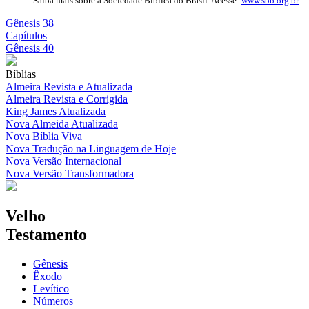
Saiba mais sobre a Sociedade Bíblica do Brasil. Acesse:
www.sbb.org.br
Gênesis 38
Capítulos
Gênesis 40
Bíblias
Almeira Revista e Atualizada
Almeira Revista e Corrigida
King James Atualizada
Nova Almeida Atualizada
Nova Bíblia Viva
Nova Tradução na Linguagem de Hoje
Nova Versão Internacional
Nova Versão Transformadora
Velho
Testamento
Gênesis
Êxodo
Levítico
Números