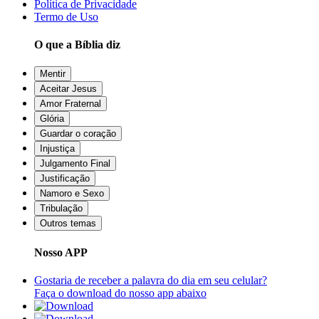
Política de Privacidade
Termo de Uso
O que a Bíblia diz
Mentir
Aceitar Jesus
Amor Fraternal
Glória
Guardar o coração
Injustiça
Julgamento Final
Justificação
Namoro e Sexo
Tribulação
Outros temas
Nosso APP
Gostaria de receber a palavra do dia em seu celular?
Faça o download do nosso app abaixo