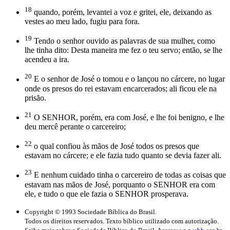
18
quando, porém, levantei a voz e gritei, ele, deixando as
vestes ao meu lado, fugiu para fora.
19
Tendo o senhor ouvido as palavras de sua mulher, como
lhe tinha dito: Desta maneira me fez o teu servo; então, se lhe
acendeu a ira.
20
E o senhor de José o tomou e o lançou no cárcere, no lugar
onde os presos do rei estavam encarcerados; ali ficou ele na
prisão.
21
O SENHOR, porém, era com José, e lhe foi benigno, e lhe
deu mercê perante o carcereiro;
22
o qual confiou às mãos de José todos os presos que
estavam no cárcere; e ele fazia tudo quanto se devia fazer ali.
23
E nenhum cuidado tinha o carcereiro de todas as coisas que
estavam nas mãos de José, porquanto o SENHOR era com
ele, e tudo o que ele fazia o SENHOR prosperava.
Copyright © 1993 Sociedade Bíblica do Brasil.
Todos os direitos reservados. Texto bíblico utilizado com autorização.