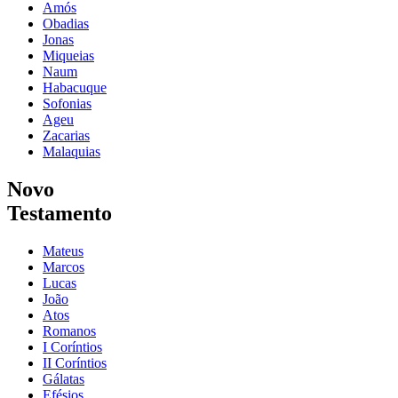
Amós
Obadias
Jonas
Miqueias
Naum
Habacuque
Sofonias
Ageu
Zacarias
Malaquias
Novo
Testamento
Mateus
Marcos
Lucas
João
Atos
Romanos
I Coríntios
II Coríntios
Gálatas
Efésios